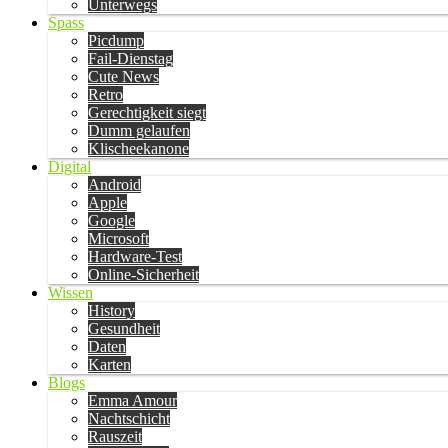
Unterwegs
Spass
Picdump
Fail-Dienstag
Cute News
Retro
Gerechtigkeit siegt
Dumm gelaufen
Klischeekanone
Digital
Android
Apple
Google
Microsoft
Hardware-Test
Online-Sicherheit
Wissen
History
Gesundheit
Daten
Karten
Blogs
Emma Amour
Nachtschicht
Rauszeit