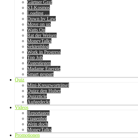
Gärtner Graf
KI-Kosmos
Loading …
Down by Law
Move on up
Watts On
Rat der Weisen
MoneyTalks
Sektenblog
Work in Progress
Top Job
Zugestiegen
Madame Energie
Smart gespart
Quiz
Mini-Kreuzworträtsel
Quizz den Huber
Quizzticle
Aufgedeckt
Videos
Reportagen
Fragenbot
Wein doch
MoneyTalks
Promotionen