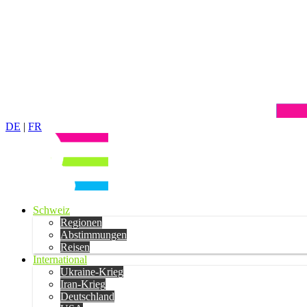
DE
|
FR
Schweiz
Regionen
Abstimmungen
Reisen
International
Ukraine-Krieg
Iran-Krieg
Deutschland