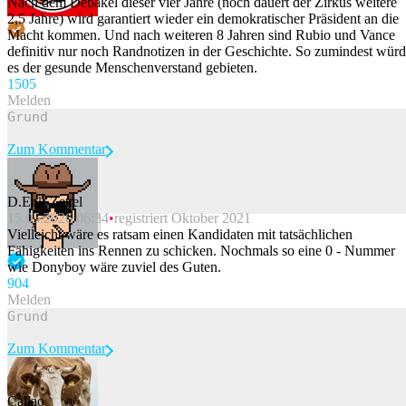
Nach dem Debakel dieser vier Jahre (noch dauert der Zirkus weitere
2,5 Jahre) wird garantiert wieder ein demokratischer Präsident an die
Macht kommen. Und nach weiteren 8 Jahren sind Rubio und Vance
definitiv nur noch Randnotizen in der Geschichte. So zumindest wür
es der gesunde Menschenverstand gebieten.
150
5
Melden
Zum Kommentar
D.Enk-Zettel
15.05.2026 06:34
registriert Oktober 2021
Beitrag melden
Vielĺeicht wäre es ratsam einen Kandidaten mit tatsächlichen
Fähigkeiten ins Rennen zu schicken. Nochmals so eine 0 - Nummer
wie Donyboy wäre zuviel des Guten.
90
4
Melden
Zum Kommentar
Callao