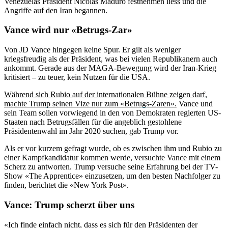
Venezuelas Präsident Nicolas Maduro festnehmen liess und die
Angriffe auf den Iran begannen.
Vance wird nur «Betrugs-Zar»
Von JD Vance hingegen keine Spur. Er gilt als weniger
kriegsfreudig als der Präsident, was bei vielen Republikanern auch
ankommt. Gerade aus der MAGA-Bewegung wird der Iran-Krieg
kritisiert – zu teuer, kein Nutzen für die USA.
Während sich Rubio auf der internationalen Bühne zeigen darf,
machte Trump seinen Vize nur zum «Betrugs-Zaren».
Vance und
sein Team sollen vorwiegend in den von Demokraten regierten US-
Staaten nach Betrugsfällen für die angeblich gestohlene
Präsidentenwahl im Jahr 2020 suchen, gab Trump vor.
Als er vor kurzem gefragt wurde, ob es zwischen ihm und Rubio zu
einer Kampfkandidatur kommen werde, versuchte Vance mit einem
Scherz zu antworten. Trump versuche seine Erfahrung bei der TV-
Show «The Apprentice» einzusetzen, um den besten Nachfolger zu
finden, berichtet die «New York Post».
Vance: Trump scherzt über uns
«Ich finde einfach nicht, dass es sich für den Präsidenten der