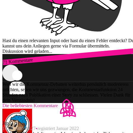
Hast du einen relevanten Input oder hast du einen Fehler entdeckt? D
kannst uns dein Anliegen gerne via Formular übermitteln.
Diskussion wird geladen...
71 Kommentare
Zum Login
Weil wir die Kommentar-Debatten weiterhin persönlich moderieren
möchten, sehen wir uns gezwungen, die Kommentarfunktion 24
Stunden nach Publikation einer Story zu schliessen. Vielen Dank für
dein Verständnis!
Die beliebtesten Kommentare
Jep.
15.05.2026 05:27
registriert Januar 2022