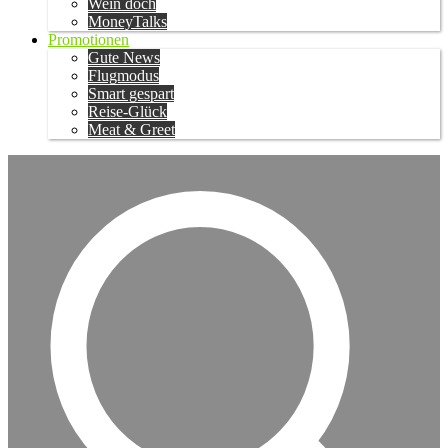
Wein doch
MoneyTalks
Promotionen
Gute News
Flugmodus
Smart gespart
Reise-Glück
Meat & Greet