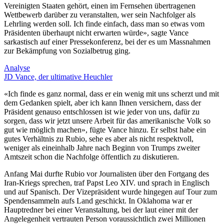
Vereinigten Staaten gehört, einen im Fernsehen übertragenen
Wettbewerb darüber zu veranstalten, wer sein Nachfolger als
Lehrling werden soll. Ich finde einfach, dass man so etwas vom
Präsidenten überhaupt nicht erwarten würde», sagte Vance
sarkastisch auf einer Pressekonferenz, bei der es um Massnahmen
zur Bekämpfung von Sozialbetrug ging.
Analyse
JD Vance, der ultimative Heuchler
«Ich finde es ganz normal, dass er ein wenig mit uns scherzt und mit
dem Gedanken spielt, aber ich kann Ihnen versichern, dass der
Präsident genauso entschlossen ist wie jeder von uns, dafür zu
sorgen, dass wir jetzt unsere Arbeit für das amerikanische Volk so
gut wie möglich machen», fügte Vance hinzu. Er selbst habe ein
gutes Verhältnis zu Rubio, sehe es aber als nicht respektvoll,
weniger als eineinhalb Jahre nach Beginn von Trumps zweiter
Amtszeit schon die Nachfolge öffentlich zu diskutieren.
Anfang Mai durfte Rubio vor Journalisten über den Fortgang des
Iran-Kriegs sprechen, traf Papst Leo XIV. und sprach in Englisch
und auf Spanisch. Der Vizepräsident wurde hingegen auf Tour zum
Spendensammeln aufs Land geschickt. In Oklahoma war er
Hauptredner bei einer Veranstaltung, bei der laut einer mit der
Angelegenheit vertrauten Person voraussichtlich zwei Millionen