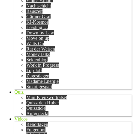
Emma Amour
Nachtschicht
Rauszeit
Gärtner Graf
KI-Kosmos
Loading …
Down by Law
Move on up
Watts On
Rat der Weisen
MoneyTalks
Sektenblog
Work in Progress
Top Job
Zugestiegen
Madame Energie
Smart gespart
Quiz
Mini-Kreuzworträtsel
Quizz den Huber
Quizzticle
Aufgedeckt
Videos
Reportagen
Fragenbot