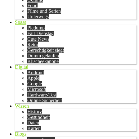
Food
Filme und Serien
Unterwegs
Spass
Picdump
Fail-Dienstag
Cute News
Retro
Gerechtigkeit siegt
Dumm gelaufen
Klischeekanone
Digital
Android
Apple
Google
Microsoft
Hardware-Test
Online-Sicherheit
Wissen
History
Gesundheit
Daten
Karten
Blogs