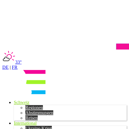
33°
DE
|
FR
Schweiz
Regionen
Abstimmungen
Reisen
International
Ukraine-Krieg