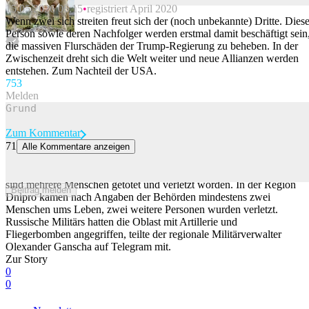
15.05.2026 06:15
registriert April 2020
Beitrag melden
Wenn zwei sich streiten freut sich der (noch unbekannte) Dritte. Dies
Person sowie deren Nachfolger werden erstmal damit beschäftigt sein
die massiven Flurschäden der Trump-Regierung zu beheben. In der
Zwischenzeit dreht sich die Welt weiter und neue Allianzen werden
entstehen. Zum Nachteil der USA.
75
3
Melden
Zum Kommentar
71
Alle Kommentare anzeigen
Ukraine meldet Tote und Verletzte bei russischen Angriffen
Bei einer Serie von russischen Angriffen auf ukrainische Regionen
sind mehrere Menschen getötet und verletzt worden. In der Region
Beitrag melden
Dnipro kamen nach Angaben der Behörden mindestens zwei
Menschen ums Leben, zwei weitere Personen wurden verletzt.
Russische Militärs hatten die Oblast mit Artillerie und
Fliegerbomben angegriffen, teilte der regionale Militärverwalter
Olexander Ganscha auf Telegram mit.
Zur Story
0
0