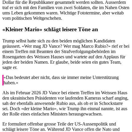
Dollar für die Republikaner gesammelt werden sollten. Ausserdem
traf er sich mit den Familien von zwei Soldaten, die im Nahen Osten
ums Leben gekommen waren. Wichtige Fototermine, aber weitab
vom politischen Weltgeschehen.
«Kleiner Mario» schlägt leisere Töne an
Trump selbst hatte sich zu den beiden möglichen Kandidaten
geäussert. «Wer mag JD Vance? Wer mag Marco Rubio?» rief er bei
einem Treffen mit Beamten der Strafverfolgungsbehörden im
Rosengarten des Weissen Hauses und wartete auf den Applaus für
jeden der beiden Namen. Er glaube, beide seien ein gutes Team,
sagte er.
«Das bedeutet aber nicht, dass sie immer meine Unterstützung
haben.»
Als im Februar 2026 JD Vance bei einem Treffen im Weissen Haus
den ukrainischen Präsidenten vor laufenden Kameras scharf anging,
sah der ebenfalls anwesende Rubio aus, als ob er in Schockstarre
sei. Doch «der kleine Mario», wie Trump ihn einmal nannte, ist aus
der Rolle eines einfachen Ministers herausgewachsen.
Er formuliert offenbar grosse Teile der US-Aussenpolitik und
schlägt leisere Töne an. Während JD Vance offen die Nato und