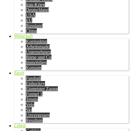
Iran-Krieg
Deutschland
USA
EU
Russland
China
Wirtschaft
Konjunktur
Arbeitsmarkt
Unternehmen
Börse und Co
Immobilien
Konsum
Sport
Fussball
Eishockey
Eismeister Zaugg
Formel 1
Tennis
Velo
Ski
Unvergessen
Resultate
Leben
Gefühle