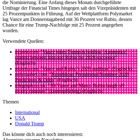
die Nominierung. Eine Anfang dieses Monats durchgeführte
Umfrage der Financial Times hingegen sah den Vizepräsidenten mit
25 Prozentpunkten in Führung. Auf der Wettplattform Polymarket
lag Vance am Donnerstagabend mit 36 Prozent vor Rubio, dessen
Chance für eine Trump-Nachfolge mit 25 Prozent angegeben
wurden.
Verwendete Quellen:
nypost.com: "
Vance jokes Trump is holding ‘Apprentice’
contest between him and Rubio for 2028 successor
"
(Englisch)
reuters.com: "Vance and Rubio’s 2028 audition" (Englisch)
polymarket.com: "
Republican Presidential Nominee 2028
Predictions & Odds
" (Englisch)
telegraph.co.uk: "JD Vance and Marco Rubio laugh off
rivalry rumours" (kostenpflichtig) (Englisch)
Themen
International
USA
Donald Trump
Das könnte dich auch noch interessieren:
Abonniere unseren Newsletter