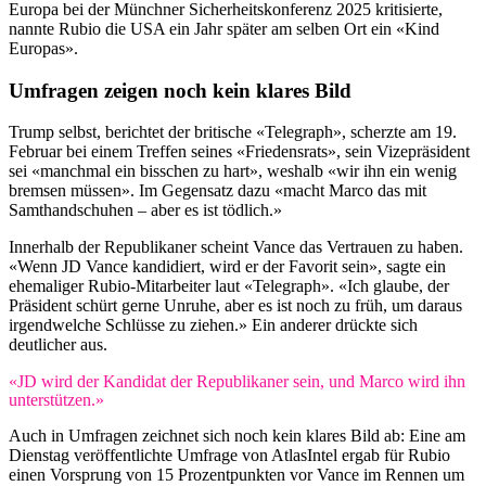
Europa bei der Münchner Sicherheitskonferenz 2025 kritisierte,
nannte Rubio die USA ein Jahr später am selben Ort ein «Kind
Europas».
Umfragen zeigen noch kein klares Bild
Trump selbst, berichtet der britische «Telegraph», scherzte am 19.
Februar bei einem Treffen seines «Friedensrats», sein Vizepräsident
sei «manchmal ein bisschen zu hart», weshalb «wir ihn ein wenig
bremsen müssen». Im Gegensatz dazu «macht Marco das mit
Samthandschuhen – aber es ist tödlich.»
Innerhalb der Republikaner scheint Vance das Vertrauen zu haben.
«Wenn JD Vance kandidiert, wird er der Favorit sein», sagte ein
ehemaliger Rubio-Mitarbeiter laut «Telegraph». «Ich glaube, der
Präsident schürt gerne Unruhe, aber es ist noch zu früh, um daraus
irgendwelche Schlüsse zu ziehen.» Ein anderer drückte sich
deutlicher aus.
«JD wird der Kandidat der Republikaner sein, und Marco wird ihn
unterstützen.»
Auch in Umfragen zeichnet sich noch kein klares Bild ab: Eine am
Dienstag veröffentlichte Umfrage von AtlasIntel ergab für Rubio
einen Vorsprung von 15 Prozentpunkten vor Vance im Rennen um