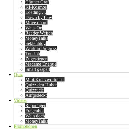
Gärtner Graf
KI-Kosmos
Loading …
Down by Law
Move on up
Watts On
Rat der Weisen
MoneyTalks
Sektenblog
Work in Progress
Top Job
Zugestiegen
Madame Energie
Smart gespart
Quiz
Mini-Kreuzworträtsel
Quizz den Huber
Quizzticle
Aufgedeckt
Videos
Reportagen
Fragenbot
Wein doch
MoneyTalks
Promotionen