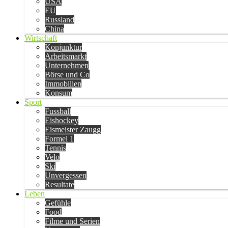
USA
EU
Russland
China
Wirtschaft
Konjunktur
Arbeitsmarkt
Unternehmen
Börse und Co
Immobilien
Konsum
Sport
Fussball
Eishockey
Eismeister Zaugg
Formel 1
Tennis
Velo
Ski
Unvergessen
Resultate
Leben
Gefühle
Food
Filme und Serien