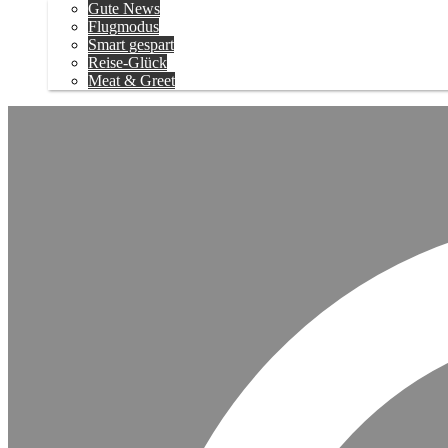
Gute News
Flugmodus
Smart gespart
Reise-Glück
Meat & Greet