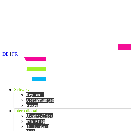
DE
|
FR
Schweiz
Regionen
Abstimmungen
Reisen
International
Ukraine-Krieg
Iran-Krieg
Deutschland