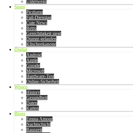
Unterwegs
Spass
Picdump
Fail-Dienstag
Cute News
Retro
Gerechtigkeit siegt
Dumm gelaufen
Klischeekanone
Digital
Android
Apple
Google
Microsoft
Hardware-Test
Online-Sicherheit
Wissen
History
Gesundheit
Daten
Karten
Blogs
Emma Amour
Nachtschicht
Rauszeit