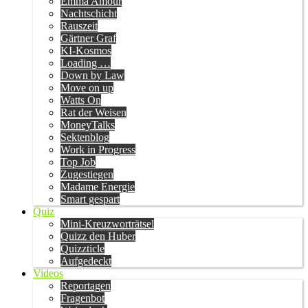
Emma Amour
Nachtschicht
Rauszeit
Gärtner Graf
KI-Kosmos
Loading …
Down by Law
Move on up
Watts On
Rat der Weisen
MoneyTalks
Sektenblog
Work in Progress
Top Job
Zugestiegen
Madame Energie
Smart gespart
Quiz
Mini-Kreuzworträtsel
Quizz den Huber
Quizzticle
Aufgedeckt
Videos
Reportagen
Fragenbot