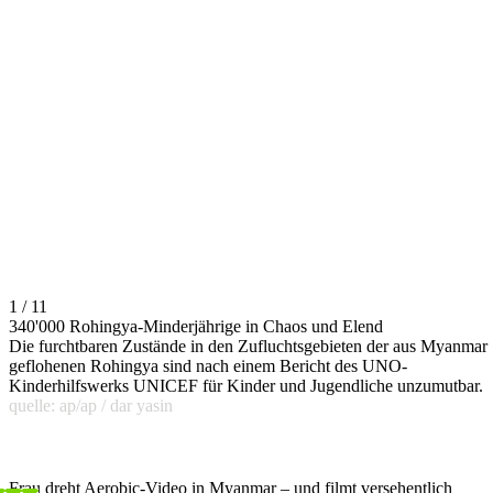
1 / 11
340'000 Rohingya-Minderjährige in Chaos und Elend
Die furchtbaren Zustände in den Zufluchtsgebieten der aus Myanmar
geflohenen Rohingya sind nach einem Bericht des UNO-
Kinderhilfswerks UNICEF für Kinder und Jugendliche unzumutbar.
quelle: ap/ap / dar yasin
Frau dreht Aerobic-Video in Myanmar – und filmt versehentlich