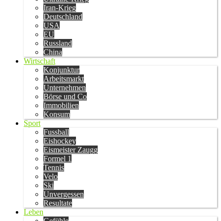
Iran-Krieg
Deutschland
USA
EU
Russland
China
Wirtschaft
Konjunktur
Arbeitsmarkt
Unternehmen
Börse und Co
Immobilien
Konsum
Sport
Fussball
Eishockey
Eismeister Zaugg
Formel 1
Tennis
Velo
Ski
Unvergessen
Resultate
Leben
Gefühle