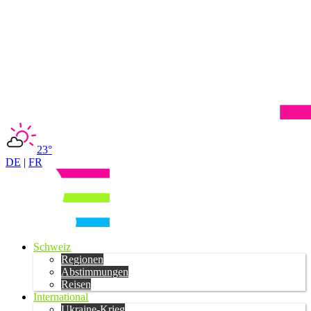
23°
DE
|
FR
Schweiz
Regionen
Abstimmungen
Reisen
International
Ukraine-Krieg