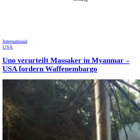
International
USA
Uno verurteilt Massaker in Myanmar –
USA fordern Waffenembargo