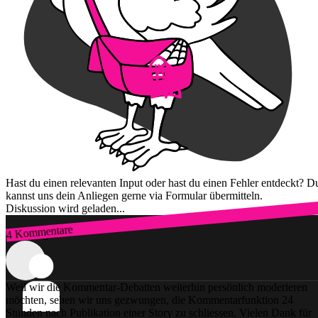
Hast du einen relevanten Input oder hast du einen Fehler entdeckt? D
kannst uns dein Anliegen gerne via Formular übermitteln.
Diskussion wird geladen...
4 Kommentare
Zum Login
Weil wir die Kommentar-Debatten weiterhin persönlich moderieren
möchten, sehen wir uns gezwungen, die Kommentarfunktion 24
Stunden nach Publikation einer Story zu schliessen. Vielen Dank für