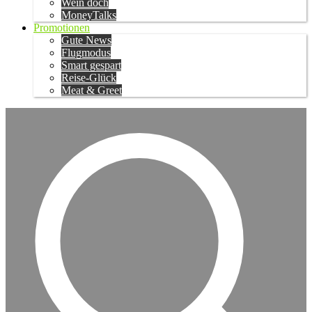
Wein doch
MoneyTalks
Promotionen
Gute News
Flugmodus
Smart gespart
Reise-Glück
Meat & Greet