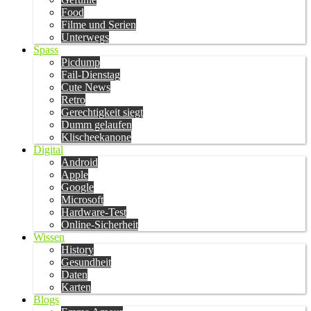
Food
Filme und Serien
Unterwegs
Spass
Picdump
Fail-Dienstag
Cute News
Retro
Gerechtigkeit siegt
Dumm gelaufen
Klischeekanone
Digital
Android
Apple
Google
Microsoft
Hardware-Test
Online-Sicherheit
Wissen
History
Gesundheit
Daten
Karten
Blogs