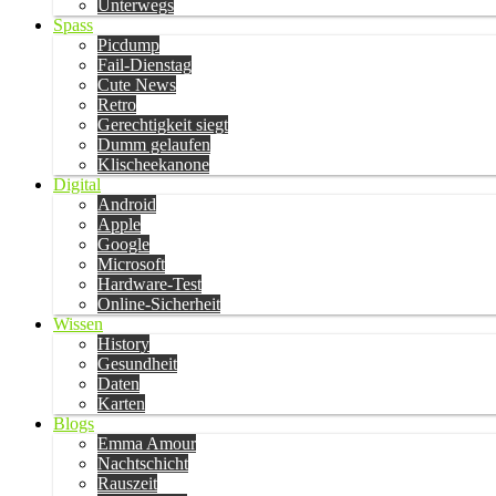
Unterwegs
Spass
Picdump
Fail-Dienstag
Cute News
Retro
Gerechtigkeit siegt
Dumm gelaufen
Klischeekanone
Digital
Android
Apple
Google
Microsoft
Hardware-Test
Online-Sicherheit
Wissen
History
Gesundheit
Daten
Karten
Blogs
Emma Amour
Nachtschicht
Rauszeit