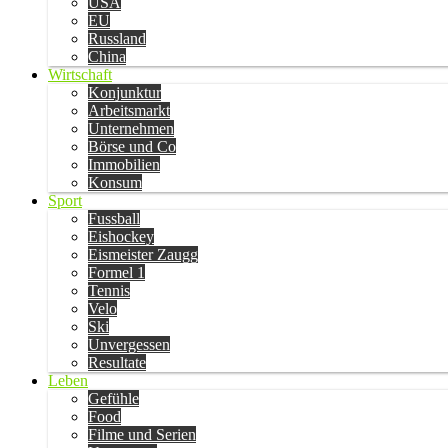
USA
EU
Russland
China
Wirtschaft
Konjunktur
Arbeitsmarkt
Unternehmen
Börse und Co
Immobilien
Konsum
Sport
Fussball
Eishockey
Eismeister Zaugg
Formel 1
Tennis
Velo
Ski
Unvergessen
Resultate
Leben
Gefühle
Food
Filme und Serien