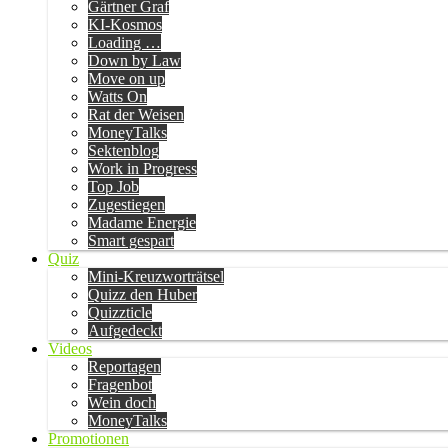
Gärtner Graf
KI-Kosmos
Loading …
Down by Law
Move on up
Watts On
Rat der Weisen
MoneyTalks
Sektenblog
Work in Progress
Top Job
Zugestiegen
Madame Energie
Smart gespart
Quiz
Mini-Kreuzworträtsel
Quizz den Huber
Quizzticle
Aufgedeckt
Videos
Reportagen
Fragenbot
Wein doch
MoneyTalks
Promotionen