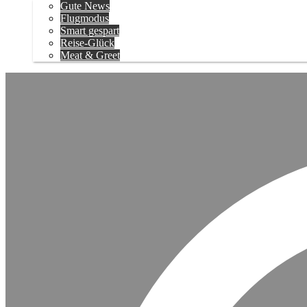
Gute News
Flugmodus
Smart gespart
Reise-Glück
Meat & Greet