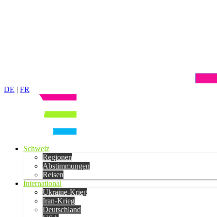
DE
|
FR
Schweiz
Regionen
Abstimmungen
Reisen
International
Ukraine-Krieg
Iran-Krieg
Deutschland