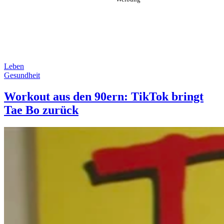
Leben
Gesundheit
Workout aus den 90ern: TikTok bringt
Tae Bo zurück