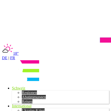
18°
DE
|
FR
Schweiz
Regionen
Abstimmungen
Reisen
International
Ukraine-Krieg