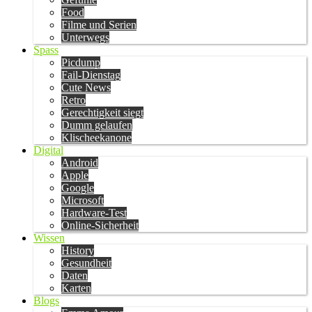
Food
Filme und Serien
Unterwegs
Spass
Picdump
Fail-Dienstag
Cute News
Retro
Gerechtigkeit siegt
Dumm gelaufen
Klischeekanone
Digital
Android
Apple
Google
Microsoft
Hardware-Test
Online-Sicherheit
Wissen
History
Gesundheit
Daten
Karten
Blogs