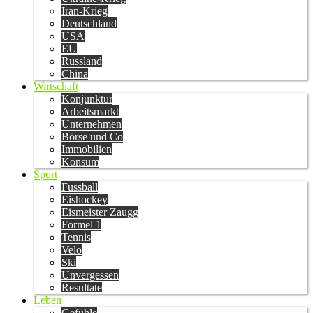
Iran-Krieg
Deutschland
USA
EU
Russland
China
Wirtschaft
Konjunktur
Arbeitsmarkt
Unternehmen
Börse und Co
Immobilien
Konsum
Sport
Fussball
Eishockey
Eismeister Zaugg
Formel 1
Tennis
Velo
Ski
Unvergessen
Resultate
Leben
Gefühle