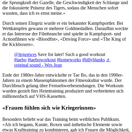
die Sprungkraft der Gazelle, die Geschwindigkeit der Schlange und
die fokussierte Präsenz des Tigers, sodass die Menschen sofort
wussten, dass ich es ernst meine.»
Durch seinen Ehrgeiz wurde er ein bekannter Kampfsportler. Bei
Wettkämpfen gewann er mehrere Goldmedaillen. Daraufhin weckte
er das Interesse der Filmbranche und spielte in Kampfsport- und
Actionfilmen wie «Bloodfist», «Driving Force» und «The King of
the Kickboxers».
@itsjustwes
Save for later! Such a good workout
#taebo
#taeboworkout
#homeworks
#billyblanks
♬
original sound - Wes Jean
Ende der 1980er-Jahre entwickelte er Tae Bo, das in den 1990er-
Jahren zu einem Massenphänomen der Fitnesskultur wurde. Der
Durchbruch gelang über Fernsehwerbesendungen. Die Workouts
wurden gezielt fürs Heimtraining produziert und verbreiteten sich
millionenfach auf VHS-Kassetten.
«Frauen fühlen sich wie Kriegerinnen»
Besonders beliebt war das Training beim weiblichen Publikum.
«Als ich begann, Karate, Boxen und ästhetische Elemente sowie
etwas Krafttraining zu kombinieren, gab ich Frauen die Möglichkeit,