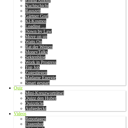
Emma Amour
Nachtschicht
Rauszeit
Gärtner Graf
KI-Kosmos
Loading …
Down by Law
Move on up
Watts On
Rat der Weisen
MoneyTalks
Sektenblog
Work in Progress
Top Job
Zugestiegen
Madame Energie
Smart gespart
Quiz
Mini-Kreuzworträtsel
Quizz den Huber
Quizzticle
Aufgedeckt
Videos
Reportagen
Fragenbot