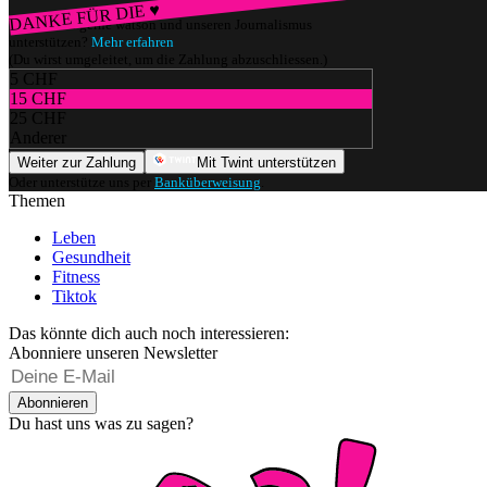
DANKE FÜR DIE ♥
Würdest du gerne watson und unseren Journalismus
unterstützen?
Mehr erfahren
(Du wirst umgeleitet, um die Zahlung abzuschliessen.)
5 CHF
15 CHF
25 CHF
Anderer
Weiter zur Zahlung
Mit Twint unterstützen
Oder unterstütze uns per
Banküberweisung
.
Themen
Leben
Gesundheit
Fitness
Tiktok
Das könnte dich auch noch interessieren:
Abonniere unseren Newsletter
Abonnieren
Du hast uns was zu sagen?