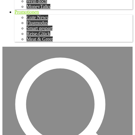
Wein doch
MoneyTalks
Promotionen
Gute News
Flugmodus
Smart gespart
Reise-Glück
Meat & Greet