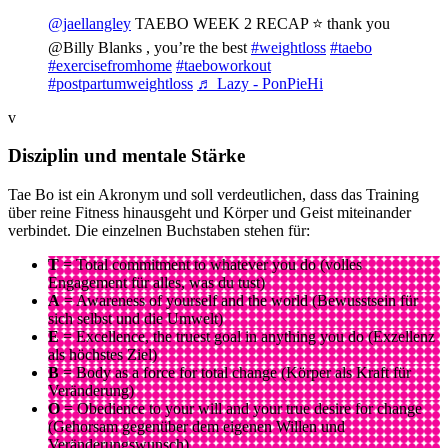
@jaellangley
TAEBO WEEK 2 RECAP ⭐️ thank you
@Billy Blanks , you’re the best
#weightloss
#taebo
#exercisefromhome
#taeboworkout
#postpartumweightloss
♬ Lazy - PonPieHi
v
Disziplin und mentale Stärke
Tae Bo ist ein Akronym und soll verdeutlichen, dass das Training
über reine Fitness hinausgeht und Körper und Geist miteinander
verbindet. Die einzelnen Buchstaben stehen für:
T
= Total commitment to whatever you do (volles
Engagement für alles, was du tust)
A
= Awareness of yourself and the world (Bewusstsein für
sich selbst und die Umwelt)
E
= Excellence, the truest goal in anything you do (Exzellenz
als höchstes Ziel)
B
= Body as a force for total change (Körper als Kraft für
Veränderung)
O
= Obedience to your will and your true desire for change
(Gehorsam gegenüber dem eigenen Willen und
Veränderungswunsch)