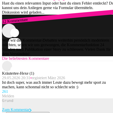
Hast du einen relevanten Input oder hast du einen Fehler entdeckt? D
kannst uns dein Anliegen gerne via Formular übermitteln.
Diskussion wird geladen...
12 Kommentare
Zum Login
Weil wir die Kommentar-Debatten weiterhin persönlich moderieren
möchten, sehen wir uns gezwungen, die Kommentarfunktion 24
Stunden nach Publikation einer Story zu schliessen. Vielen Dank für
dein Verständnis!
Die beliebtesten Kommentare
Kräutertee-Hexe (1)
29.05.2026 20:31
registriert März 2026
Ist doch super, was auch immer Leute dazu bewegt mehr sport zu
machen, kann schonmal nicht so schlecht sein :)
26
1
Melden
Zum Kommentar