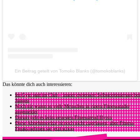
Ein Beitrag geteilt von Tomoko Blanks (@tomokoblanks)
Das könnte dich auch interessieren:
Im Gym statt im Club – immer extremere Selbstoptimierung bei
Jungen
Noch nie waren so viele Menschen in einem Fitnessstudio
angemeldet
Darum geht es beim neuesten Fitnesstrend Hyrox
Diese Abnehmspritze ist noch nicht zugelassen, aber Fitness-
Freaks nehmen sie jetzt schon