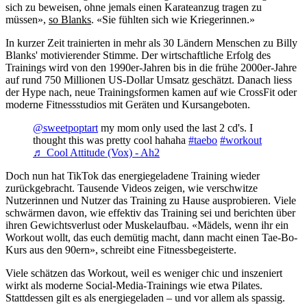
sich zu beweisen, ohne jemals einen Karateanzug tragen zu
müssen»,
so Blanks
. «Sie fühlten sich wie Kriegerinnen.»
In kurzer Zeit trainierten in mehr als 30 Ländern Menschen zu Billy
Blanks' motivierender Stimme. Der wirtschaftliche Erfolg des
Trainings wird von den 1990er-Jahren bis in die frühe 2000er-Jahre
auf rund 750 Millionen US-Dollar Umsatz geschätzt. Danach liess
der Hype nach, neue Trainingsformen kamen auf wie CrossFit oder
moderne Fitnessstudios mit Geräten und Kursangeboten.
@sweetpoptart
my mom only used the last 2 cd's. I
thought this was pretty cool hahaha
#taebo
#workout
♬ Cool Attitude (Vox) - Ah2
Doch nun hat TikTok das energiegeladene Training wieder
zurückgebracht. Tausende Videos zeigen, wie verschwitze
Nutzerinnen und Nutzer das Training zu Hause ausprobieren. Viele
schwärmen davon, wie effektiv das Training sei und berichten über
ihren Gewichtsverlust oder Muskelaufbau. «Mädels, wenn ihr ein
Workout wollt, das euch demütig macht, dann macht einen Tae-Bo-
Kurs aus den 90ern», schreibt eine Fitnessbegeisterte.
Viele schätzen das Workout, weil es weniger chic und inszeniert
wirkt als moderne Social-Media-Trainings wie etwa Pilates.
Stattdessen gilt es als energiegeladen – und vor allem als spassig.