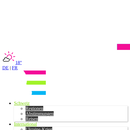
18°
DE
|
FR
Schweiz
Regionen
Abstimmungen
Reisen
International
Ukraine-Krieg