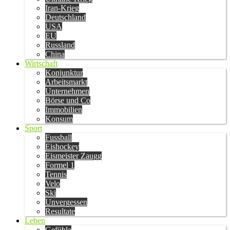
Iran-Krieg
Deutschland
USA
EU
Russland
China
Wirtschaft
Konjunktur
Arbeitsmarkt
Unternehmen
Börse und Co
Immobilien
Konsum
Sport
Fussball
Eishockey
Eismeister Zaugg
Formel 1
Tennis
Velo
Ski
Unvergessen
Resultate
Leben
Gefühle