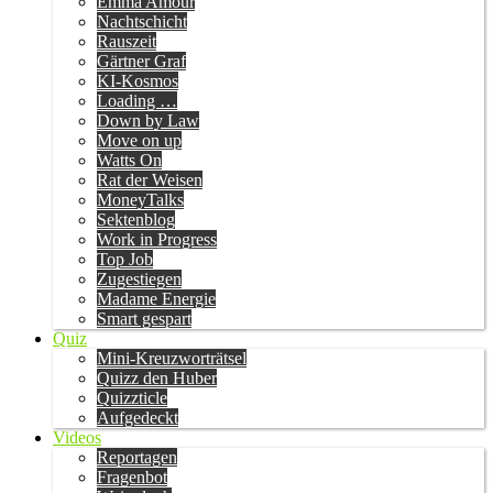
Emma Amour
Nachtschicht
Rauszeit
Gärtner Graf
KI-Kosmos
Loading …
Down by Law
Move on up
Watts On
Rat der Weisen
MoneyTalks
Sektenblog
Work in Progress
Top Job
Zugestiegen
Madame Energie
Smart gespart
Quiz
Mini-Kreuzworträtsel
Quizz den Huber
Quizzticle
Aufgedeckt
Videos
Reportagen
Fragenbot