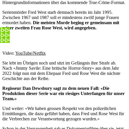
Hintergrundinformationen über das kommende True-Crime-Format.
Serienmörder Fred West starb demnach bereits im Jahr 1995.
Zwischen 1967 und 1987 soll er mindestens zwölf junge Frauen
ermordet haben.
Die meisten Morde beging er gemeinsam mit
seiner zweiten Frau Rose West, wird angegeben.
Video:
YouTube/Netflix
Sie lebt im Übrigen noch und sitzt im Gefängnis ihre Strafe ab.
Nach «Jimmy Savile: Eine britische Horror-Story» aus dem Jahr
2022 folgt nun mit dem Ehepaar Fred und Rose West die nächste
Geschichte aus der Reihe.
Regisseur Dan Dewsbury sagt zu dem neuen Fall: «Die
Produktion dieser Serie war ein riesiges Unterfangen für unser
Team.»
Und weiter: «Wir haben grossen Respekt vor den polizeilichen
Ermittlungen, die dazu geführt haben, dass Fred und Rose West für
die Verbrechen zur Verantwortung gezogen wurden.»
Schon in der Vergangenheit gab es Dokumentarfilme über sie, jetzt