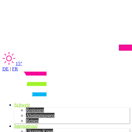
15°
DE
|
FR
Schweiz
Regionen
Abstimmungen
Reisen
International
Ukraine-Krieg