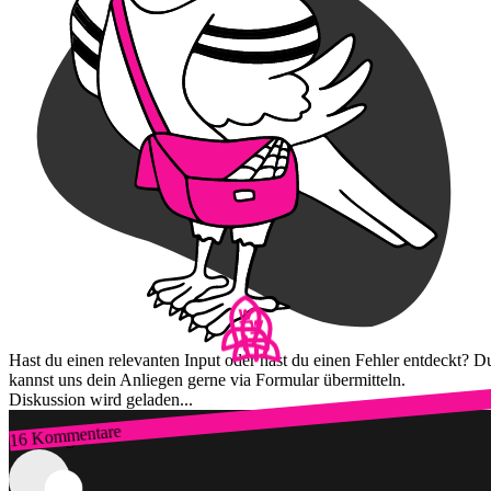
Hast du einen relevanten Input oder hast du einen Fehler entdeckt? D
kannst uns dein Anliegen gerne via Formular übermitteln.
Diskussion wird geladen...
16 Kommentare
Zum Login