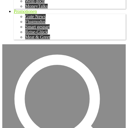
Wein doch
MoneyTalks
Promotionen
Gute News
Flugmodus
Smart gespart
Reise-Glück
Meat & Greet