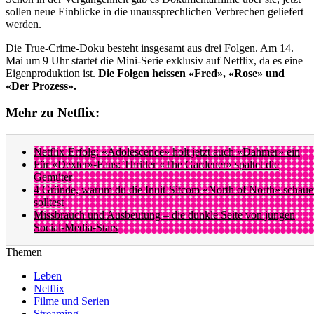
sollen neue Einblicke in die unaussprechlichen Verbrechen geliefert
werden.
Die True-Crime-Doku besteht insgesamt aus drei Folgen. Am 14.
Mai um 9 Uhr startet die Mini-Serie exklusiv auf Netflix, da es eine
Eigenproduktion ist.
Die Folgen heissen «Fred», «Rose» und
«Der Prozess».
Mehr zu Netflix:
Netflix-Erfolg: «Adolescence» holt jetzt auch «Dahmer» ein
Für «Dexter»-Fans: Thriller «The Gardener» spaltet die
Gemüter
4 Gründe, warum du die Inuit-Sitcom «North of North» schau
solltest
Missbrauch und Ausbeutung – die dunkle Seite von jungen
Social-Media-Stars
Themen
Leben
Netflix
Filme und Serien
Streaming