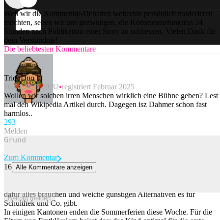
Weil wir die Kommentar-Debatten weiterhin persönlich moderieren
möchten, sehen wir uns gezwungen, die Kommentarfunktion 24
Stunden nach Publikation einer Story zu schliessen. Vielen Dank für
dein Verständnis!
Die beliebtesten Kommentare
Trio_Duo
16.04.2025 20:32
registriert Februar 2025
Wollen wir solchen irren Menschen wirklich eine Bühne geben? Lest
mal den Wikipedia Artikel durch. Dagegen isz Dahmer schon fast
harmlos..
29
3
Melden
Zum Kommentar
16
Alle Kommentare anzeigen
Das braucht dein Kind für den Schulanfang
Viele Kinder gehen am Montag das erste Mal zur Schule. Was sie
dafür alles brauchen und welche günstigen Alternativen es für
Beitrag melden
Schulthek und Co. gibt.
In einigen Kantonen enden die Sommerferien diese Woche. Für die