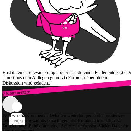
Hast du einen relevanten Input oder hast du einen Fehler entdeckt? D
kannst uns dein Anliegen gerne via Formular übermitteln.
Diskussion wird geladen...
2 Kommentare
Zum Login
Weil wir die Kommentar-Debatten weiterhin persönlich moderieren
möchten, sehen wir uns gezwungen, die Kommentarfunktion 24
Stunden nach Publikation einer Story zu schliessen. Vielen Dank für