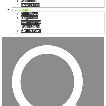
Wein doch
MoneyTalks
Promotionen
Gute News
Flugmodus
Smart gespart
Reise-Glück
Meat & Greet