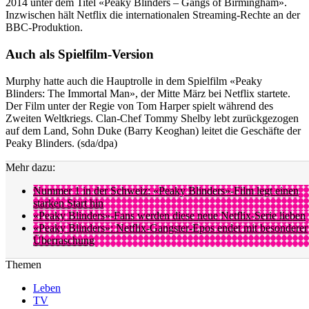
2014 unter dem Titel «Peaky Blinders – Gangs of Birmingham».
Inzwischen hält Netflix die internationalen Streaming-Rechte an der
BBC-Produktion.
Auch als Spielfilm-Version
Murphy hatte auch die Hauptrolle in dem Spielfilm «Peaky
Blinders: The Immortal Man», der Mitte März bei Netflix startete.
Der Film unter der Regie von Tom Harper spielt während des
Zweiten Weltkriegs. Clan-Chef Tommy Shelby lebt zurückgezogen
auf dem Land, Sohn Duke (Barry Keoghan) leitet die Geschäfte der
Peaky Blinders. (sda/dpa)
Mehr dazu:
Nummer 1 in der Schweiz: «Peaky Blinders»-Film legt einen
starken Start hin
«Peaky Blinders»-Fans werden diese neue Netflix-Serie lieben
«Peaky Blinders»: Netflix-Gangster-Epos endet mit besonderer
Überraschung
Themen
Leben
TV