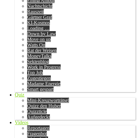
Emma Amour
Nachtschicht
Rauszeit
Gärtner Graf
KI-Kosmos
Loading …
Down by Law
Move on up
Watts On
Rat der Weisen
MoneyTalks
Sektenblog
Work in Progress
Top Job
Zugestiegen
Madame Energie
Smart gespart
Quiz
Mini-Kreuzworträtsel
Quizz den Huber
Quizzticle
Aufgedeckt
Videos
Reportagen
Fragenbot