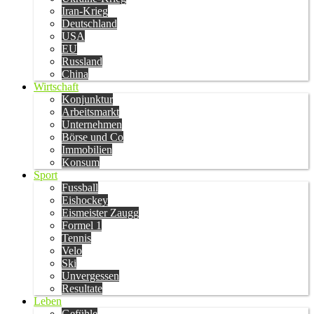
Iran-Krieg
Deutschland
USA
EU
Russland
China
Wirtschaft
Konjunktur
Arbeitsmarkt
Unternehmen
Börse und Co
Immobilien
Konsum
Sport
Fussball
Eishockey
Eismeister Zaugg
Formel 1
Tennis
Velo
Ski
Unvergessen
Resultate
Leben
Gefühle