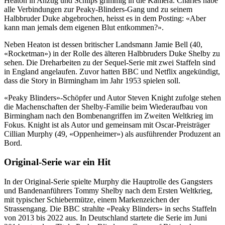
Heaton in Anzug und Schlips grimmig in die Kamera. Charles habe
alle Verbindungen zur Peaky-Blinders-Gang und zu seinem
Halbbruder Duke abgebrochen, heisst es in dem Posting: «Aber
kann man jemals dem eigenen Blut entkommen?».
Neben Heaton ist dessen britischer Landsmann Jamie Bell (40,
«Rocketman») in der Rolle des älteren Halbbruders Duke Shelby zu
sehen. Die Dreharbeiten zu der Sequel-Serie mit zwei Staffeln sind
in England angelaufen. Zuvor hatten BBC und Netflix angekündigt,
dass die Story in Birmingham im Jahr 1953 spielen soll.
«Peaky Blinders»-Schöpfer und Autor Steven Knight zufolge stehen
die Machenschaften der Shelby-Familie beim Wiederaufbau von
Birmingham nach den Bombenangriffen im Zweiten Weltkrieg im
Fokus. Knight ist als Autor und gemeinsam mit Oscar-Preisträger
Cillian Murphy (49, «Oppenheimer») als ausführender Produzent an
Bord.
Original-Serie war ein Hit
In der Original-Serie spielte Murphy die Hauptrolle des Gangsters
und Bandenanführers Tommy Shelby nach dem Ersten Weltkrieg,
mit typischer Schiebermütze, einem Markenzeichen der
Strassengang. Die BBC strahlte «Peaky Blinders» in sechs Staffeln
von 2013 bis 2022 aus. In Deutschland startete die Serie im Juni