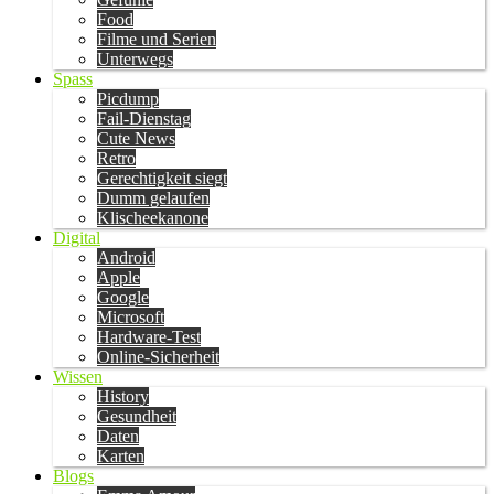
Food
Filme und Serien
Unterwegs
Spass
Picdump
Fail-Dienstag
Cute News
Retro
Gerechtigkeit siegt
Dumm gelaufen
Klischeekanone
Digital
Android
Apple
Google
Microsoft
Hardware-Test
Online-Sicherheit
Wissen
History
Gesundheit
Daten
Karten
Blogs