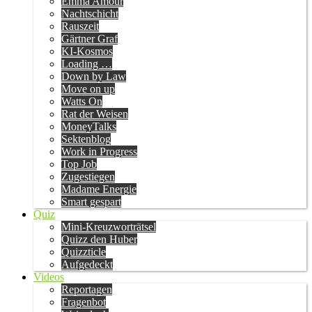
Emma Amour
Nachtschicht
Rauszeit
Gärtner Graf
KI-Kosmos
Loading …
Down by Law
Move on up
Watts On
Rat der Weisen
MoneyTalks
Sektenblog
Work in Progress
Top Job
Zugestiegen
Madame Energie
Smart gespart
Quiz
Mini-Kreuzworträtsel
Quizz den Huber
Quizzticle
Aufgedeckt
Videos
Reportagen
Fragenbot