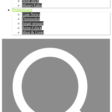
Wein doch
MoneyTalks
Promotionen
Gute News
Flugmodus
Smart gespart
Reise-Glück
Meat & Greet