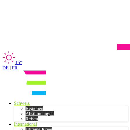
15°
DE
|
FR
Schweiz
Regionen
Abstimmungen
Reisen
International
Ukraine-Krieg