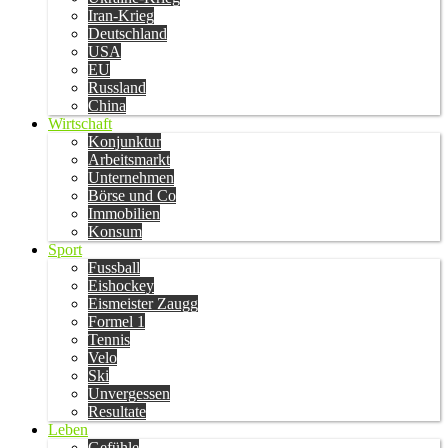
Iran-Krieg
Deutschland
USA
EU
Russland
China
Wirtschaft
Konjunktur
Arbeitsmarkt
Unternehmen
Börse und Co
Immobilien
Konsum
Sport
Fussball
Eishockey
Eismeister Zaugg
Formel 1
Tennis
Velo
Ski
Unvergessen
Resultate
Leben
Gefühle