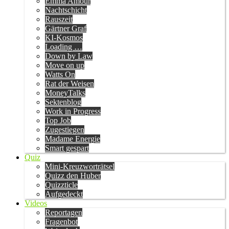
Emma Amour
Nachtschicht
Rauszeit
Gärtner Graf
KI-Kosmos
Loading …
Down by Law
Move on up
Watts On
Rat der Weisen
MoneyTalks
Sektenblog
Work in Progress
Top Job
Zugestiegen
Madame Energie
Smart gespart
Quiz
Mini-Kreuzworträtsel
Quizz den Huber
Quizzticle
Aufgedeckt
Videos
Reportagen
Fragenbot