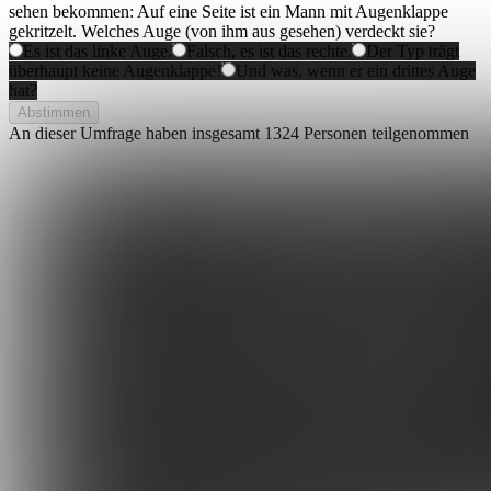
sehen bekommen: Auf eine Seite ist ein Mann mit Augenklappe
gekritzelt. Welches Auge (von ihm aus gesehen) verdeckt sie?
Es ist das linke Auge.
Falsch, es ist das rechte.
Der Typ trägt
überhaupt keine Augenklappe!
Und was, wenn er ein drittes Auge
hat?
Abstimmen
An dieser Umfrage haben insgesamt
1324 Personen
teilgenommen