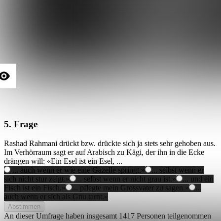
5. Frage
Rashad Rahmani drückt bzw. drückte sich ja stets sehr gehoben aus.
Im Verhörraum sagt er auf Arabisch zu Kägi, der ihn in die Ecke
drängen will: «Ein Esel ist ein Esel, ...
... auch wenn er wie eine Gazelle springt.»
... selbst wenn er
sich nicht stur zeigt.»
... selbst wenn er nicht grau ist.»
... und ein
Fisch ist ein Fisch.»
... pflegte mein Grossvater zu sagen.»
...
auch wenn er sich als Gnu tarnt.»
Abstimmen
An dieser Umfrage haben insgesamt
1417 Personen
teilgenommen