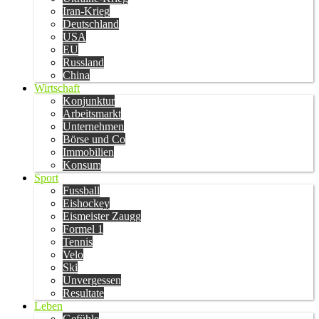
Iran-Krieg
Deutschland
USA
EU
Russland
China
Wirtschaft
Konjunktur
Arbeitsmarkt
Unternehmen
Börse und Co
Immobilien
Konsum
Sport
Fussball
Eishockey
Eismeister Zaugg
Formel 1
Tennis
Velo
Ski
Unvergessen
Resultate
Leben
Gefühle