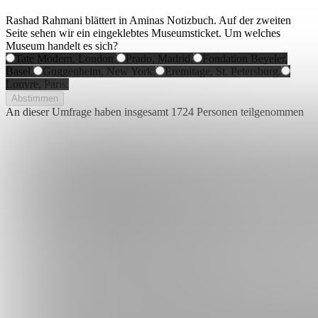
Rashad Rahmani blättert in Aminas Notizbuch. Auf der zweiten
Seite sehen wir ein eingeklebtes Museumsticket. Um welches
Museum handelt es sich?
Tate Modern, London.
Prado, Madrid.
Fondation Beyeler,
Basel.
Guggenheim, New York.
Eremitage, St. Petersburg.
Louvre, Paris.
Abstimmen
An dieser Umfrage haben insgesamt
1724 Personen
teilgenommen