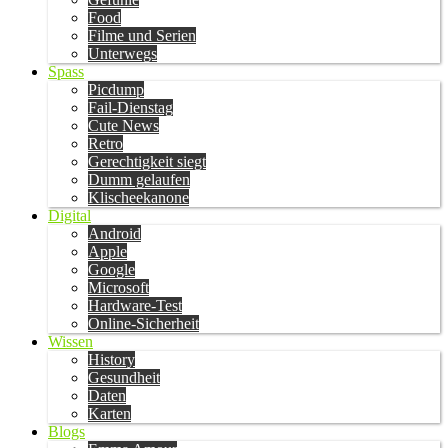
Food
Filme und Serien
Unterwegs
Spass
Picdump
Fail-Dienstag
Cute News
Retro
Gerechtigkeit siegt
Dumm gelaufen
Klischeekanone
Digital
Android
Apple
Google
Microsoft
Hardware-Test
Online-Sicherheit
Wissen
History
Gesundheit
Daten
Karten
Blogs