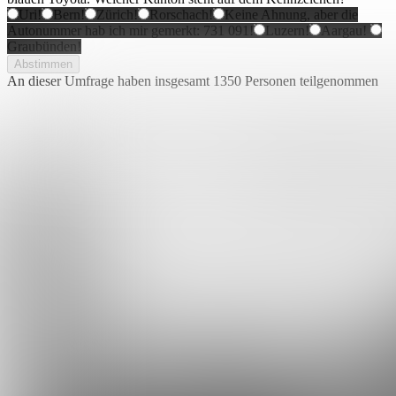
Uri!
Bern!
Zürich!
Rorschach!
Keine Ahnung, aber die
Autonummer hab ich mir gemerkt: 731 091!
Luzern!
Aargau!
Graubünden!
Abstimmen
An dieser Umfrage haben insgesamt
1350 Personen
teilgenommen