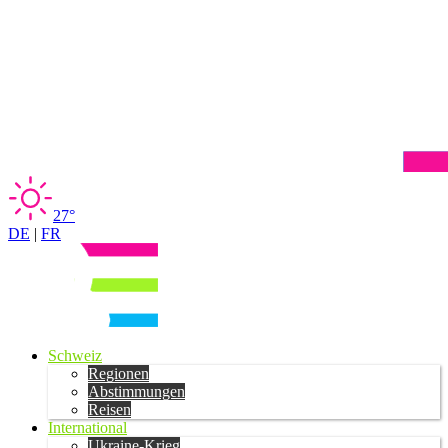
27°
DE
|
FR
Schweiz
Regionen
Abstimmungen
Reisen
International
Ukraine-Krieg