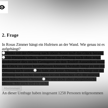
2. Frage
In Rosas Zimmer hängt ein Hufeisen an der Wand. Wie genau ist es
aufgehängt?
Denks mit der Öffnung nach oben! Sonst läuft das Glück heraus.
Um Himmels willen, nein! Wenn die Öffnung nach oben zeigt,
symbolisiert dies nichts Geringeres als den Teufel! Ausserdem muss
das Glück zu einem herabfliessen können. Deshalb hängt es mit der
Öffnung nach unten.
Ihr habt alle keine Ahnung. Es hängt mit der
Öffnung nach rechts und bildet so ein hübsches «C» für unseren
noch hübscheren Christus.
Ihr seid doch alles abergläubische
Idioten. Mit euch red ich nicht.
Abstimmen
An dieser Umfrage haben insgesamt
1258 Personen
teilgenommen