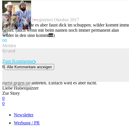
rosen nell
21.11.2017 21:11
registriert Oktober 2017
brrr! folge 3 hatte es aber faust dick im schuppen. wilder kommt imm
besser. (auch wenn mir beim namen noch immer permanent alan
wilder in den sinn kommt🎹)
0
0
Melden
Zum Kommentar
6
Alle Kommentare anzeigen
QDH: Deine letzte Chance vor der Sommerpause!
Jede Woche quizzen wir unsere hellste Kerze der Redaktion. Du
darfst gegen sie antreten. Einfach wird es aber nicht.
Beitrag melden
Liebe Huberquizzer
Zur Story
0
0
Newsletter
Werbung / PR