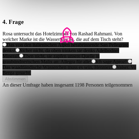
4. Frage
Rosa untersucht das Hotelzimmer von Rashad Rahmani. Von
welcher Marke ist die Wasserflasche, die auf dem Tisch steht?
Das von den italienischen Alpen herabrinnende San Pellegrino
denks!
Sicher nicht, da oben trinken sie denks Adelbodner
Mineral!
Eben nicht, sie zapfen unsere Quelle in
graubündnerischen Malix an: Allegra für alle!
Ich sage Aproz!
Das waadtländische Wässerchen muss es sein, Henniez!
Valser. Vo
Berga gmacht.
Abstimmen
An dieser Umfrage haben insgesamt
1198 Personen
teilgenommen