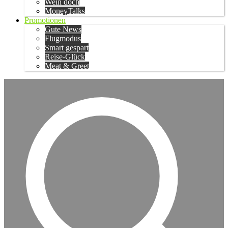
Wein doch
MoneyTalks
Promotionen
Gute News
Flugmodus
Smart gespart
Reise-Glück
Meat & Greet