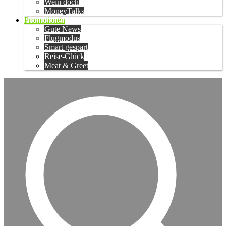
Wein doch
MoneyTalks
Promotionen
Gute News
Flugmodus
Smart gespart
Reise-Glück
Meat & Greet