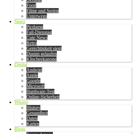
Food
Filme und Serien
Unterwegs
Spass
Picdump
Fail-Dienstag
Cute News
Retro
Gerechtigkeit siegt
Dumm gelaufen
Klischeekanone
Digital
Android
Apple
Google
Microsoft
Hardware-Test
Online-Sicherheit
Wissen
History
Gesundheit
Daten
Karten
Blogs