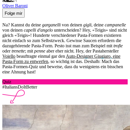
Oliver Baroni
Folge mir
Na? Kannst du deine
garganelli
von deinen
gigli
, deine
campanelle
von deinen
capelli d'angelo
unterscheiden? Hey, «Teigis» sind nicht
gleich «Teigis»! Hunderte verschiedener Pasta-Formen existieren
nicht einfach so zum Selbstzweck. Gewisse Saucen erfordern die
dazugehörende Pasta-Form. Pesto isst man zum Beispiel mit
trofie
oder
trenette
; mit
penne
aber eher nicht. Hey, der Pastahersteller
Voiello
beauftragte einmal gar den
Auto-Designer Giugiaro, eine
Pasta-Form zu entwerfen
, so wichtig ist das. Deshalb: Mach das
Pasta-Formen-Quiz und beweise, dass du wenigstens ein bisschen
eine Ahnung hast!
Quiz
#ItaliansDoItBetter