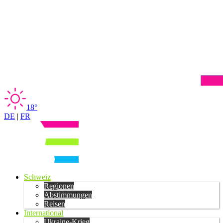
18°
DE
|
FR
Schweiz
Regionen
Abstimmungen
Reisen
International
Ukraine-Krieg