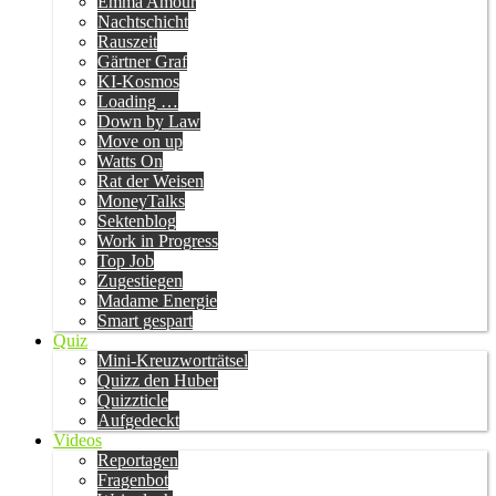
Emma Amour
Nachtschicht
Rauszeit
Gärtner Graf
KI-Kosmos
Loading …
Down by Law
Move on up
Watts On
Rat der Weisen
MoneyTalks
Sektenblog
Work in Progress
Top Job
Zugestiegen
Madame Energie
Smart gespart
Quiz
Mini-Kreuzworträtsel
Quizz den Huber
Quizzticle
Aufgedeckt
Videos
Reportagen
Fragenbot