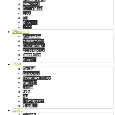
Iran-Krieg
Deutschland
USA
EU
Russland
China
Wirtschaft
Konjunktur
Arbeitsmarkt
Unternehmen
Börse und Co
Immobilien
Konsum
Sport
Fussball
Eishockey
Eismeister Zaugg
Formel 1
Tennis
Velo
Ski
Unvergessen
Resultate
Leben
Gefühle