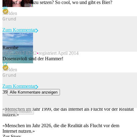
Ich darf mich dazu setzen? So cool, wo und gibt es Bier?
4
0
Melden
Zum Kommentar
Raembe
17.05.2017 17:32
registriert April 2014
Beitrag melden
Dosenravioli sind der Hammer!
1
2
Melden
Zum Kommentar
39
Alle Kommentare anzeigen
19 Memes, die zeigen, wie absurd unser digitales Leben eigentlich
ist
«Menschen im Jahr 1999, die das Internet als Flucht vor der Realität
Beitrag melden
nutzen.»
«Menschen im Jahr 2026, die die Realität als Flucht vor dem
Internet nutzen.»
Zur Story