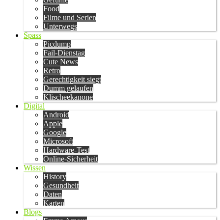
Food
Filme und Serien
Unterwegs
Spass
Picdump
Fail-Dienstag
Cute News
Retro
Gerechtigkeit siegt
Dumm gelaufen
Klischeekanone
Digital
Android
Apple
Google
Microsoft
Hardware-Test
Online-Sicherheit
Wissen
History
Gesundheit
Daten
Karten
Blogs