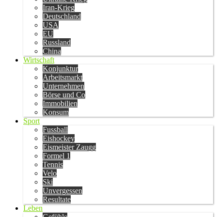
Iran-Krieg
Deutschland
USA
EU
Russland
China
Wirtschaft
Konjunktur
Arbeitsmarkt
Unternehmen
Börse und Co
Immobilien
Konsum
Sport
Fussball
Eishockey
Eismeister Zaugg
Formel 1
Tennis
Velo
Ski
Unvergessen
Resultate
Leben
Gefühle