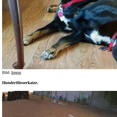
Bild:
Imgur
Hundertfüsserkatze.