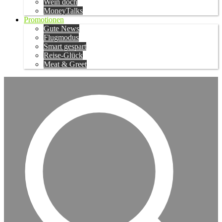
Wein doch
MoneyTalks
Promotionen
Gute News
Flugmodus
Smart gespart
Reise-Glück
Meat & Greet