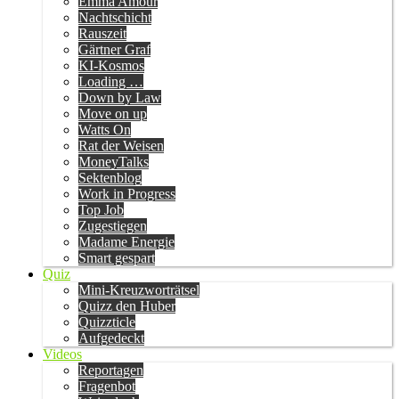
Emma Amour
Nachtschicht
Rauszeit
Gärtner Graf
KI-Kosmos
Loading …
Down by Law
Move on up
Watts On
Rat der Weisen
MoneyTalks
Sektenblog
Work in Progress
Top Job
Zugestiegen
Madame Energie
Smart gespart
Quiz
Mini-Kreuzworträtsel
Quizz den Huber
Quizzticle
Aufgedeckt
Videos
Reportagen
Fragenbot