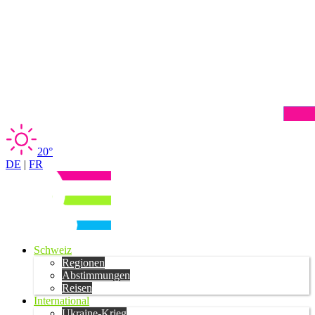
20°
DE
|
FR
Schweiz
Regionen
Abstimmungen
Reisen
International
Ukraine-Krieg