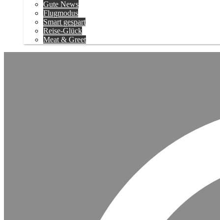
Gute News
Flugmodus
Smart gespart
Reise-Glück
Meat & Greet