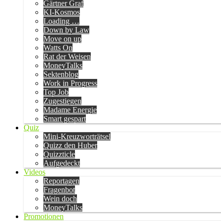
Gärtner Graf
KI-Kosmos
Loading …
Down by Law
Move on up
Watts On
Rat der Weisen
MoneyTalks
Sektenblog
Work in Progress
Top Job
Zugestiegen
Madame Energie
Smart gespart
Quiz
Mini-Kreuzworträtsel
Quizz den Huber
Quizzticle
Aufgedeckt
Videos
Reportagen
Fragenbot
Wein doch
MoneyTalks
Promotionen