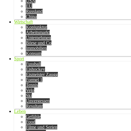
USA
EU
Russland
China
Wirtschaft
Konjunktur
Arbeitsmarkt
Unternehmen
Börse und Co
Immobilien
Konsum
Sport
Fussball
Eishockey
Eismeister Zaugg
Formel 1
Tennis
Velo
Ski
Unvergessen
Resultate
Leben
Gefühle
Food
Filme und Serien