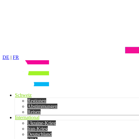
DE
|
FR
Schweiz
Regionen
Abstimmungen
Reisen
International
Ukraine-Krieg
Iran-Krieg
Deutschland