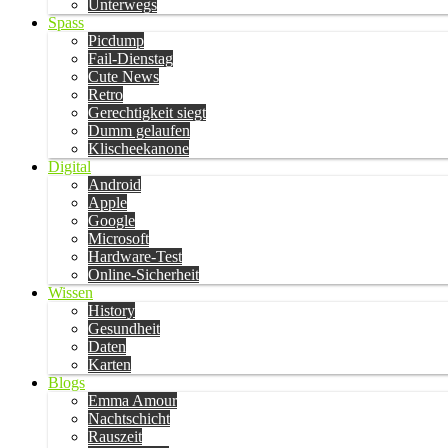
Unterwegs
Spass
Picdump
Fail-Dienstag
Cute News
Retro
Gerechtigkeit siegt
Dumm gelaufen
Klischeekanone
Digital
Android
Apple
Google
Microsoft
Hardware-Test
Online-Sicherheit
Wissen
History
Gesundheit
Daten
Karten
Blogs
Emma Amour
Nachtschicht
Rauszeit