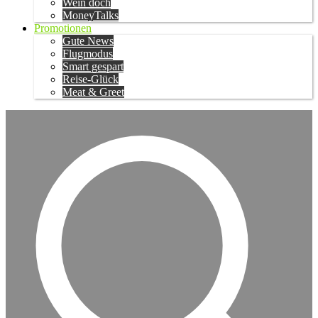
Wein doch
MoneyTalks
Promotionen
Gute News
Flugmodus
Smart gespart
Reise-Glück
Meat & Greet