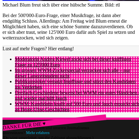
Michael Blum freut sich über eine hübsche Summe.
Bild: rtl
Bei der 500'000-Euro-Frage, einer Musikfrage, ist dann aber
endgültig Schluss. Allerdings: Am Freitag wird Blum erneut die
Möglichkeit haben, sich eine schöne Summe dazuzuverdienen. Ob
er sich aber traut, seine 125'000 Euro dafür aufs Spiel zu setzen und
weiterzuzocken, wird sich zeigen.
Lust auf mehr Fragen? Hier entlang!
Moderatorin Andrea Kiewel zockt sich bei dieser kniffligen
Frage zu 125'000 Euro
Im grossen WWM-Zockerspecial verzocken sich alle – nur
dieser Langzeitstudent nicht
Publikumsjoker verpatzt Impffrage und stürzt den Kandidaten
ins Verderben
Dreifach-Geschiedene beweist bei WWM ein gutes Händchen 
und wieder mal hilft Jauch
WWM: Kandidatin knallt auf 500 Euro und Jauch erquickt sich
an Beate-Uhse-Geschichten
DANKE FÜR DIE ♥
Würdest du gerne watson und unseren Journalismus
unterstützen?
Mehr erfahren
(Du wirst umgeleitet, um die Zahlung abzuschliessen.)