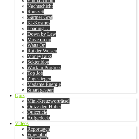
Emma Amour
Nachtschicht
Rauszeit
Gärtner Graf
KI-Kosmos
Loading …
Down by Law
Move on up
Watts On
Rat der Weisen
MoneyTalks
Sektenblog
Work in Progress
Top Job
Zugestiegen
Madame Energie
Smart gespart
Quiz
Mini-Kreuzworträtsel
Quizz den Huber
Quizzticle
Aufgedeckt
Videos
Reportagen
Fragenbot