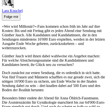
Lara Knuchel
Folge mir
«Wer wird Millionär?»-Fans kommen schon früh im Jahr auf ihre
Kosten: Bis und mit Freitag gibt es jeden Abend eine Sendung mit
Günther Jauch. Alle Kandidaten und Kandidatinnen, die in den
Sendungen mindestens 16'000 Euro erspielten, werden in der letzten
Ausgabe Ende Woche gebeten, zurückzukehren – und
weiterzuzocken.
Günther Jauch wird ihnen dabei wahlweise ein Angebot machen:
Für welche Absicherungssumme sind die Kandidatinnen und
Kandidaten bereit, ihr Glück neu zu versuchen?
Doch zunächst zur ersten Sendung, die es ordentlich in sich hatte.
Von fünf Frauen und Männern schafften es nur gerade zwei, sich die
nötigen 16'000 Euro zu sichern, um Ende Woche in der finalen
Sendung dabei zu sein – drei knallen dabei auf 500 Euro und den
Boden der Realität herunter.
Besonders bitter endete der Abend für Anna Öhlrich-Faustmann.
Die Assistenzärztin für Gynäkologie marschiert bis zur 64'000-Euro-
Frage ziemlich gut durch. Und auch da scheint es halb so wild zu