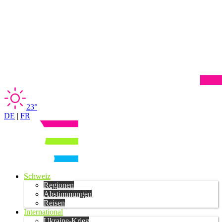
23°
DE
|
FR
Schweiz
Regionen
Abstimmungen
Reisen
International
Ukraine-Krieg