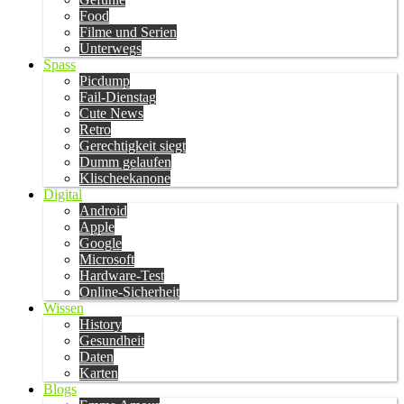
Food
Filme und Serien
Unterwegs
Spass
Picdump
Fail-Dienstag
Cute News
Retro
Gerechtigkeit siegt
Dumm gelaufen
Klischeekanone
Digital
Android
Apple
Google
Microsoft
Hardware-Test
Online-Sicherheit
Wissen
History
Gesundheit
Daten
Karten
Blogs