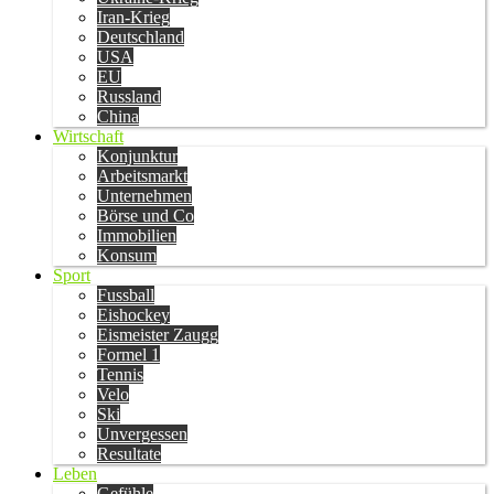
Iran-Krieg
Deutschland
USA
EU
Russland
China
Wirtschaft
Konjunktur
Arbeitsmarkt
Unternehmen
Börse und Co
Immobilien
Konsum
Sport
Fussball
Eishockey
Eismeister Zaugg
Formel 1
Tennis
Velo
Ski
Unvergessen
Resultate
Leben
Gefühle