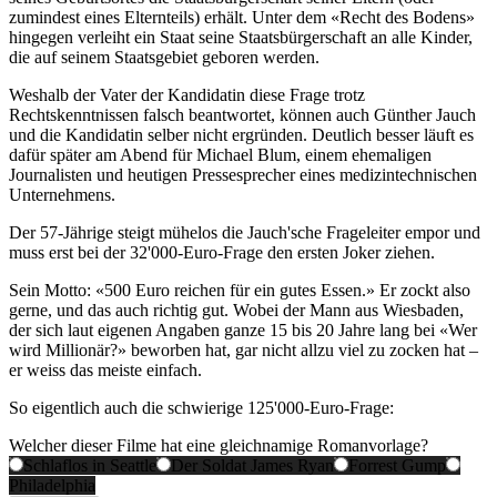
zumindest eines Elternteils) erhält. Unter dem «Recht des Bodens»
hingegen verleiht ein Staat seine Staatsbürgerschaft an alle Kinder,
die auf seinem Staatsgebiet geboren werden.
Weshalb der Vater der Kandidatin diese Frage trotz
Rechtskenntnissen falsch beantwortet, können auch Günther Jauch
und die Kandidatin selber nicht ergründen. Deutlich besser läuft es
dafür später am Abend für Michael Blum, einem ehemaligen
Journalisten und heutigen Pressesprecher eines medizintechnischen
Unternehmens.
Der 57-Jährige steigt mühelos die Jauch'sche Frageleiter empor und
muss erst bei der 32'000-Euro-Frage den ersten Joker ziehen.
Sein Motto: «500 Euro reichen für ein gutes Essen.» Er zockt also
gerne, und das auch richtig gut. Wobei der Mann aus Wiesbaden,
der sich laut eigenen Angaben ganze 15 bis 20 Jahre lang bei «Wer
wird Millionär?» beworben hat, gar nicht allzu viel zu zocken hat –
er weiss das meiste einfach.
So eigentlich auch die schwierige 125'000-Euro-Frage:
Welcher dieser Filme hat eine gleichnamige Romanvorlage?
Schlaflos in Seattle
Der Soldat James Ryan
Forrest Gump
Philadelphia