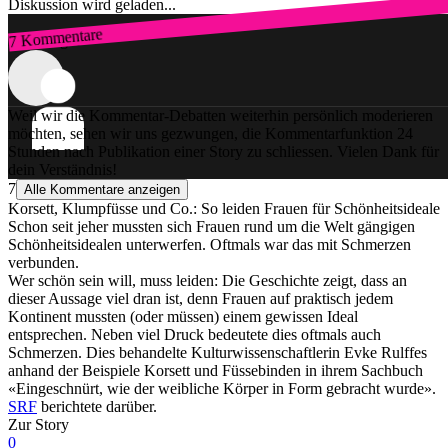
Diskussion wird geladen...
7 Kommentare
Zum Login
Weil wir die Kommentar-Debatten weiterhin persönlich moderieren
möchten, sehen wir uns gezwungen, die Kommentarfunktion 24
Stunden nach Publikation einer Story zu schliessen. Vielen Dank für
dein Verständnis!
7
Alle Kommentare anzeigen
Korsett, Klumpfüsse und Co.: So leiden Frauen für Schönheitsideale
Schon seit jeher mussten sich Frauen rund um die Welt gängigen
Schönheitsidealen unterwerfen. Oftmals war das mit Schmerzen
verbunden.
Wer schön sein will, muss leiden: Die Geschichte zeigt, dass an
dieser Aussage viel dran ist, denn Frauen auf praktisch jedem
Kontinent mussten (oder müssen) einem gewissen Ideal
entsprechen. Neben viel Druck bedeutete dies oftmals auch
Schmerzen. Dies behandelte Kulturwissenschaftlerin Evke Rulffes
anhand der Beispiele Korsett und Füssebinden in ihrem Sachbuch
«Eingeschnürt, wie der weibliche Körper in Form gebracht wurde».
SRF
berichtete darüber.
Zur Story
0