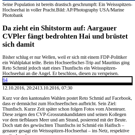
Seine Population ist bereits drastisch geschrumpft: Ein Weissspitzen-
Hochseehai in voller Pracht.
Bild: AP/Photography USA/Marine
Photobank
Da zieht ein Shitstorm auf: Aargauer
CVPler fängt bedrohten Hai und brüstet
sich damit
Bisher schlug er nur Wellen, weil er sich mit einem FDP-Politiker
ein Wahlplakat teilte. Beim Hochseefischer-Trip auf Mauritius ging
Reto Schmid jedoch statt eines Thunfischs ein Weissspitzen-
Hochseehai an die Angel. Er beschloss, diesen zu verspeisen.
64
12.10.2016, 20:24
13.10.2016, 07:30
Kurz vor den kantonalen Wahlen postet Reto Schmid auf Facebook,
dass er demnächst zum Hochseefischen aufbricht. Sein Ziel:
Thunfisch. Kurze Zeit später schon folgen Fotos vom Abenteuer.
Diese zeigen den CVP-Grossratskandidaten und seinen Kollegen
vor dem tiefblauen Meer und am Strand, posierend mit der Beute.
Doch statt des gewüschten Thunfischs ist Schmid ein Haifisch –
genauer gesagt ein Weissspitzen-Hochseehai – ins Netz, respektive