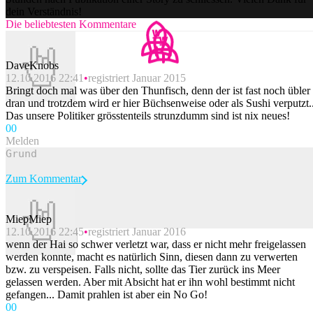
dein Verständnis!
Die beliebtesten Kommentare
DaveKnobs
12.10.2016 22:41
registriert Januar 2015
Bringt doch mal was über den Thunfisch, denn der ist fast noch übler
dran und trotzdem wird er hier Büchsenweise oder als Sushi verputzt..
Das unsere Politiker grösstenteils strunzdumm sind ist nix neues!
0
0
Melden
Zum Kommentar
MiepMiep
12.10.2016 22:45
registriert Januar 2016
Beitrag melden
wenn der Hai so schwer verletzt war, dass er nicht mehr freigelassen
werden konnte, macht es natürlich Sinn, diesen dann zu verwerten
bzw. zu verspeisen. Falls nicht, sollte das Tier zurück ins Meer
gelassen werden. Aber mit Absicht hat er ihn wohl bestimmt nicht
gefangen... Damit prahlen ist aber ein No Go!
0
0