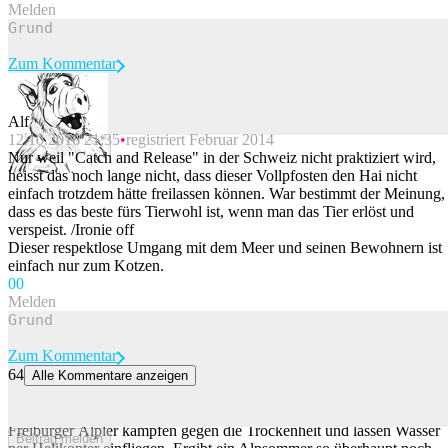
Melden
Zum Kommentar
Alf
12.10.2016 21:35
registriert Februar 2014
Beitrag melden
Nur weil "Catch and Release" in der Schweiz nicht praktiziert wird,
heisst das noch lange nicht, dass dieser Vollpfosten den Hai nicht
einfach trotzdem hätte freilassen können. War bestimmt der Meinung,
dass es das beste fürs Tierwohl ist, wenn man das Tier erlöst und
verspeist. /Ironie off
Dieser respektlose Umgang mit dem Meer und seinen Bewohnern ist
einfach nur zum Kotzen.
0
0
Melden
Zum Kommentar
64
Alle Kommentare anzeigen
Armee vs. Trockenheit: 170’000 Liter Wasser kommen vom
Himmel
Freiburger Älpler kämpfen gegen die Trockenheit und lassen Wasser
Beitrag melden