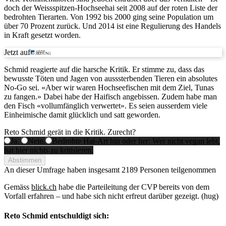
doch der Weissspitzen-Hochseehai seit 2008 auf der roten Liste der
bedrohten Tierarten. Von 1992 bis 2000 ging seine Population um
über 70 Prozent zurück. Und 2014 ist eine Regulierung des Handels
in Kraft gesetzt worden.
Jetzt auf
Schmid reagierte auf die harsche Kritik. Er stimme zu, dass das
bewusste Töten und Jagen von ausssterbenden Tieren ein absolutes
No-Go sei. «Aber wir waren Hochseefischen mit dem Ziel, Tunas
zu fangen.» Dabei habe der Haifisch angebissen. Zudem habe man
den Fisch «vollumfänglich verwertet». Es seien ausserdem viele
Einheimische damit glücklich und satt geworden.
Reto Schmid gerät in die Kritik. Zurecht?
Ja.
Nein.
Bedrohte Hai-Art hin oder her: Wer nicht vegan lebt,
hat hier nichts zu kritisieren.
Abstimmen
An dieser Umfrage haben insgesamt
2189 Personen
teilgenommen
Gemäss
blick.ch
habe die Parteileitung der CVP bereits von dem
Vorfall erfahren – und habe sich nicht erfreut darüber gezeigt. (hug)
Reto Schmid entschuldigt sich: