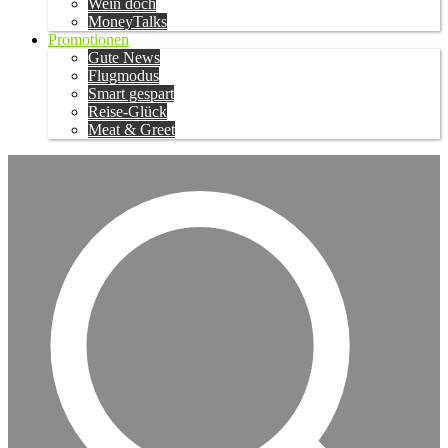
Wein doch
MoneyTalks
Promotionen
Gute News
Flugmodus
Smart gespart
Reise-Glück
Meat & Greet