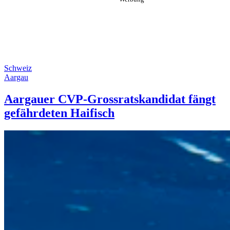
Schweiz
Aargau
Aargauer CVP-Grossratskandidat fängt
gefährdeten Haifisch