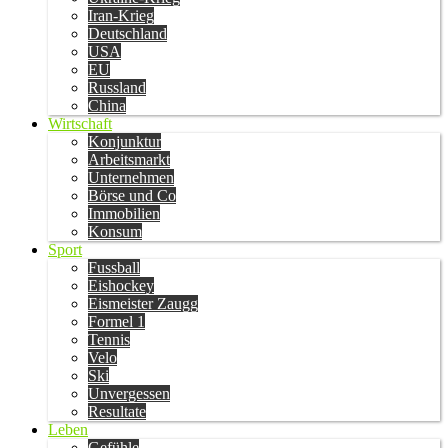
Iran-Krieg
Deutschland
USA
EU
Russland
China
Wirtschaft
Konjunktur
Arbeitsmarkt
Unternehmen
Börse und Co
Immobilien
Konsum
Sport
Fussball
Eishockey
Eismeister Zaugg
Formel 1
Tennis
Velo
Ski
Unvergessen
Resultate
Leben
Gefühle