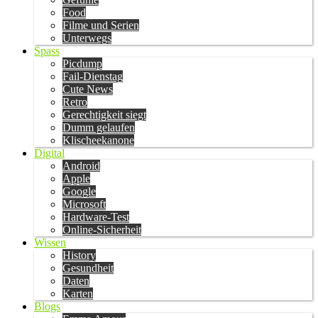
Food
Filme und Serien
Unterwegs
Spass
Picdump
Fail-Dienstag
Cute News
Retro
Gerechtigkeit siegt
Dumm gelaufen
Klischeekanone
Digital
Android
Apple
Google
Microsoft
Hardware-Test
Online-Sicherheit
Wissen
History
Gesundheit
Daten
Karten
Blogs