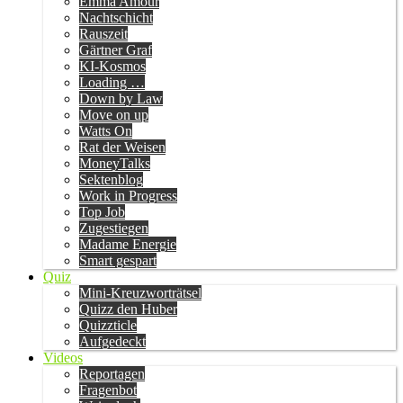
Emma Amour
Nachtschicht
Rauszeit
Gärtner Graf
KI-Kosmos
Loading …
Down by Law
Move on up
Watts On
Rat der Weisen
MoneyTalks
Sektenblog
Work in Progress
Top Job
Zugestiegen
Madame Energie
Smart gespart
Quiz
Mini-Kreuzworträtsel
Quizz den Huber
Quizzticle
Aufgedeckt
Videos
Reportagen
Fragenbot