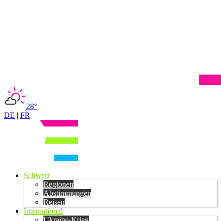
28°
DE
|
FR
Schweiz
Regionen
Abstimmungen
Reisen
International
Ukraine-Krieg