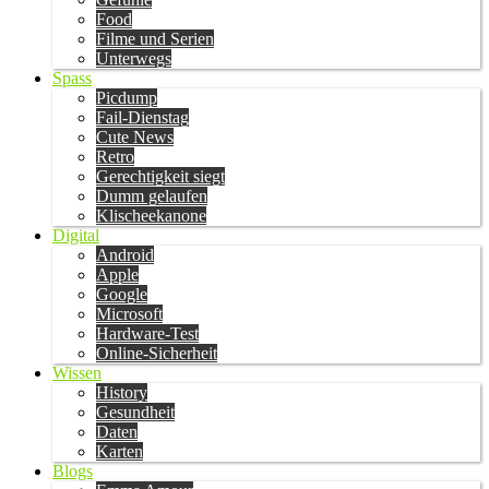
Food
Filme und Serien
Unterwegs
Spass
Picdump
Fail-Dienstag
Cute News
Retro
Gerechtigkeit siegt
Dumm gelaufen
Klischeekanone
Digital
Android
Apple
Google
Microsoft
Hardware-Test
Online-Sicherheit
Wissen
History
Gesundheit
Daten
Karten
Blogs