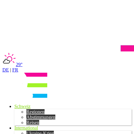
29°
DE
|
FR
Schweiz
Regionen
Abstimmungen
Reisen
International
Ukraine-Krieg