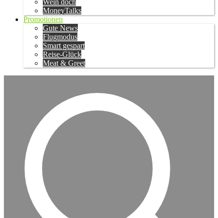
Wein doch
MoneyTalks
Promotionen
Gute News
Flugmodus
Smart gespart
Reise-Glück
Meat & Greet