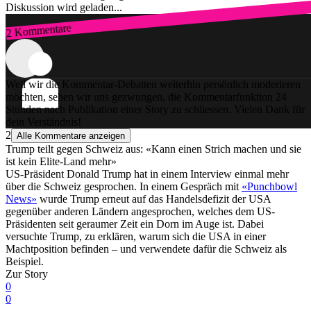
Diskussion wird geladen...
2 Kommentare
Zum Login
Weil wir die Kommentar-Debatten weiterhin persönlich moderieren
möchten, sehen wir uns gezwungen, die Kommentarfunktion 24
Stunden nach Publikation einer Story zu schliessen. Vielen Dank für
dein Verständnis!
2
Alle Kommentare anzeigen
Trump teilt gegen Schweiz aus: «Kann einen Strich machen und sie
ist kein Elite-Land mehr»
US-Präsident Donald Trump hat in einem Interview einmal mehr
über die Schweiz gesprochen. In einem Gespräch mit
«Punchbowl
News»
wurde Trump erneut auf das Handelsdefizit der USA
gegenüber anderen Ländern angesprochen, welches dem US-
Präsidenten seit geraumer Zeit ein Dorn im Auge ist. Dabei
versuchte Trump, zu erklären, warum sich die USA in einer
Machtposition befinden – und verwendete dafür die Schweiz als
Beispiel.
Zur Story
0
0