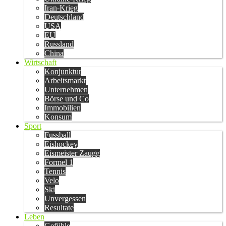
Iran-Krieg
Deutschland
USA
EU
Russland
China
Wirtschaft
Konjunktur
Arbeitsmarkt
Unternehmen
Börse und Co
Immobilien
Konsum
Sport
Fussball
Eishockey
Eismeister Zaugg
Formel 1
Tennis
Velo
Ski
Unvergessen
Resultate
Leben
Gefühle