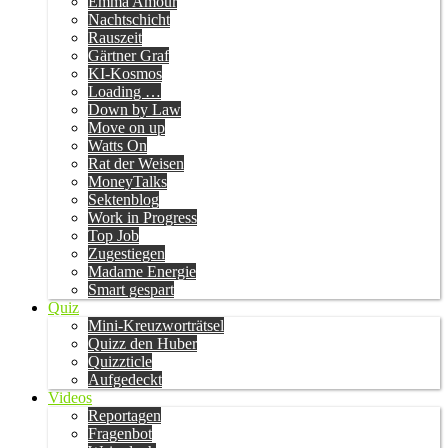
Emma Amour
Nachtschicht
Rauszeit
Gärtner Graf
KI-Kosmos
Loading …
Down by Law
Move on up
Watts On
Rat der Weisen
MoneyTalks
Sektenblog
Work in Progress
Top Job
Zugestiegen
Madame Energie
Smart gespart
Quiz
Mini-Kreuzworträtsel
Quizz den Huber
Quizzticle
Aufgedeckt
Videos
Reportagen
Fragenbot