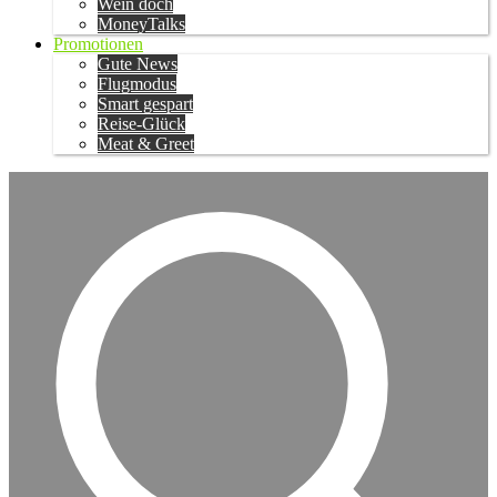
Wein doch
MoneyTalks
Promotionen
Gute News
Flugmodus
Smart gespart
Reise-Glück
Meat & Greet