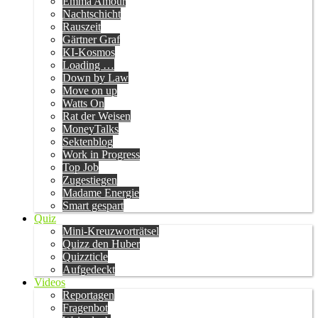
Emma Amour
Nachtschicht
Rauszeit
Gärtner Graf
KI-Kosmos
Loading …
Down by Law
Move on up
Watts On
Rat der Weisen
MoneyTalks
Sektenblog
Work in Progress
Top Job
Zugestiegen
Madame Energie
Smart gespart
Quiz
Mini-Kreuzworträtsel
Quizz den Huber
Quizzticle
Aufgedeckt
Videos
Reportagen
Fragenbot