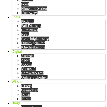
Food
Filme und Serien
Unterwegs
Spass
Picdump
Fail-Dienstag
Cute News
Retro
Gerechtigkeit siegt
Dumm gelaufen
Klischeekanone
Digital
Android
Apple
Google
Microsoft
Hardware-Test
Online-Sicherheit
Wissen
History
Gesundheit
Daten
Karten
Blogs