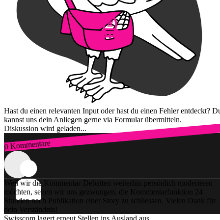
Hast du einen relevanten Input oder hast du einen Fehler entdeckt? D
kannst uns dein Anliegen gerne via Formular übermitteln.
Diskussion wird geladen...
0 Kommentare
Zum Login
Weil wir die Kommentar-Debatten weiterhin persönlich moderieren
möchten, sehen wir uns gezwungen, die Kommentarfunktion 24
Stunden nach Publikation einer Story zu schliessen. Vielen Dank für
dein Verständnis!
Swisscom lagert erneut Stellen ins Ausland aus