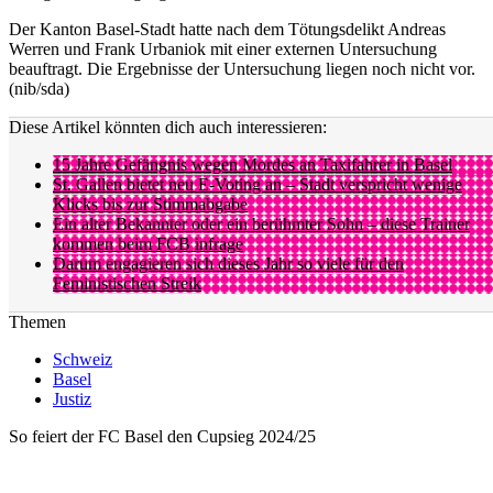
Der Kanton Basel-Stadt hatte nach dem Tötungsdelikt Andreas
Werren und Frank Urbaniok mit einer externen Untersuchung
beauftragt. Die Ergebnisse der Untersuchung liegen noch nicht vor.
(nib/sda)
Diese Artikel könnten dich auch interessieren:
15 Jahre Gefängnis wegen Mordes an Taxifahrer in Basel
St. Gallen bietet neu E-Voting an – Stadt verspricht wenige
Klicks bis zur Stimmabgabe
Ein alter Bekannter oder ein berühmter Sohn – diese Trainer
kommen beim FCB infrage
Darum engagieren sich dieses Jahr so viele für den
Feministischen Streik
Themen
Schweiz
Basel
Justiz
So feiert der FC Basel den Cupsieg 2024/25