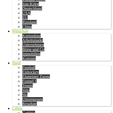
Iran-Krieg
Deutschland
USA
EU
Russland
China
Wirtschaft
Konjunktur
Arbeitsmarkt
Unternehmen
Börse und Co
Immobilien
Konsum
Sport
Fussball
Eishockey
Eismeister Zaugg
Formel 1
Tennis
Velo
Ski
Unvergessen
Resultate
Leben
Gefühle