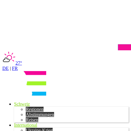
27°
DE
|
FR
Schweiz
Regionen
Abstimmungen
Reisen
International
Ukraine-Krieg