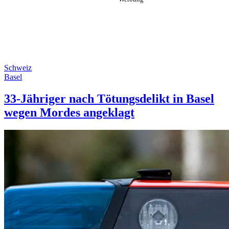
Schweiz
Basel
33-Jähriger nach Tötungsdelikt in Basel
wegen Mordes angeklagt