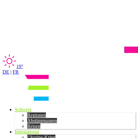
19°
DE
|
FR
Schweiz
Regionen
Abstimmungen
Reisen
International
Ukraine-Krieg