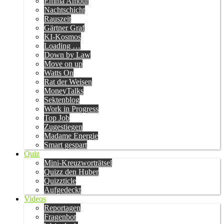
Emma Amour
Nachtschicht
Rauszeit
Gärtner Graf
KI-Kosmos
Loading …
Down by Law
Move on up
Watts On
Rat der Weisen
MoneyTalks
Sektenblog
Work in Progress
Top Job
Zugestiegen
Madame Energie
Smart gespart
Quiz
Mini-Kreuzworträtsel
Quizz den Huber
Quizzticle
Aufgedeckt
Videos
Reportagen
Fragenbot