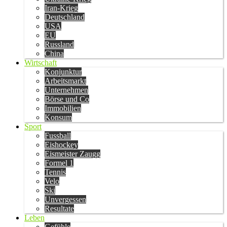
Iran-Krieg
Deutschland
USA
EU
Russland
China
Wirtschaft
Konjunktur
Arbeitsmarkt
Unternehmen
Börse und Co
Immobilien
Konsum
Sport
Fussball
Eishockey
Eismeister Zaugg
Formel 1
Tennis
Velo
Ski
Unvergessen
Resultate
Leben
Gefühle