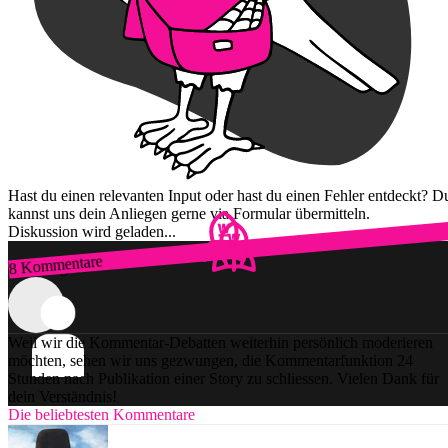
Hast du einen relevanten Input oder hast du einen Fehler entdeckt? D
kannst uns dein Anliegen gerne via Formular übermitteln.
Diskussion wird geladen...
8 Kommentare
Zum Login
Weil wir die Kommentar-Debatten weiterhin persönlich moderieren
möchten, sehen wir uns gezwungen, die Kommentarfunktion 24
Stunden nach Publikation einer Story zu schliessen. Vielen Dank für
dein Verständnis!
Die beliebtesten Kommentare