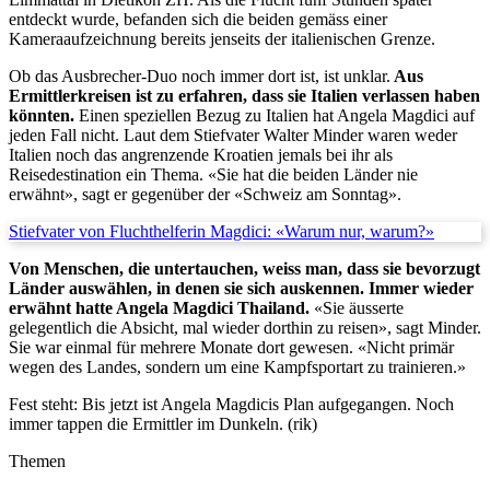
entdeckt wurde, befanden sich die beiden gemäss einer
Kameraaufzeichnung bereits jenseits der italienischen Grenze.
Ob das Ausbrecher-Duo noch immer dort ist, ist unklar.
Aus
Ermittlerkreisen ist zu erfahren, dass sie Italien verlassen haben
könnten.
Einen speziellen Bezug zu Italien hat Angela Magdici auf
jeden Fall nicht. Laut dem Stiefvater Walter Minder waren weder
Italien noch das angrenzende Kroatien jemals bei ihr als
Reisedestination ein Thema. «Sie hat die beiden Länder nie
erwähnt», sagt er gegenüber der «Schweiz am Sonntag».
Stiefvater von Fluchthelferin Magdici: «Warum nur, warum?»
Von Menschen, die untertauchen, weiss man, dass sie bevorzugt
Länder auswählen, in denen sie sich auskennen. Immer wieder
erwähnt hatte Angela Magdici Thailand.
«Sie äusserte
gelegentlich die Absicht, mal wieder dorthin zu reisen», sagt Minder.
Sie war einmal für mehrere Monate dort gewesen. «Nicht primär
wegen des Landes, sondern um eine Kampfsportart zu trainieren.»
Fest steht: Bis jetzt ist Angela Magdicis Plan aufgegangen. Noch
immer tappen die Ermittler im Dunkeln. (rik)
Themen