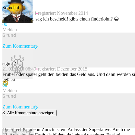
Somchai
21.02.2016 04:44
registriert November 2014
falls ich sie sehe, sag ich bescheid! gibts einen finderlohn? 😁
0
0
Melden
Zum Kommentar
sigma2
21.02.2016 06:49
registriert Dezember 2015
Beitrag melden
Früher oder später geht den beiden das Geld aus. Und dann werden s
gefasst.
0
0
Melden
Zum Kommentar
8
Alle Kommentare anzeigen
Abfallschlacht an der Street Parade – so viel Müll wird bis Montag
aufgeräumt
Die Street Parade in Zürich ist ein Anlass der Superlative. Auch die
Beitrag melden
33. Ausgabe des Festivals bildete da keine Ausnahme. Es sind