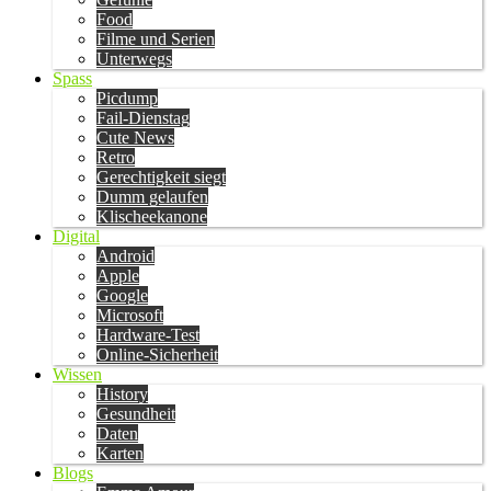
Food
Filme und Serien
Unterwegs
Spass
Picdump
Fail-Dienstag
Cute News
Retro
Gerechtigkeit siegt
Dumm gelaufen
Klischeekanone
Digital
Android
Apple
Google
Microsoft
Hardware-Test
Online-Sicherheit
Wissen
History
Gesundheit
Daten
Karten
Blogs