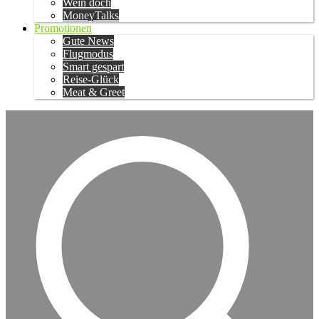
Wein doch
MoneyTalks
Promotionen
Gute News
Flugmodus
Smart gespart
Reise-Glück
Meat & Greet