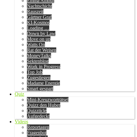
Emma Amour
Nachtschicht
Rauszeit
Gärtner Graf
KI-Kosmos
Loading …
Down by Law
Move on up
Watts On
Rat der Weisen
MoneyTalks
Sektenblog
Work in Progress
Top Job
Zugestiegen
Madame Energie
Smart gespart
Quiz
Mini-Kreuzworträtsel
Quizz den Huber
Quizzticle
Aufgedeckt
Videos
Reportagen
Fragenbot