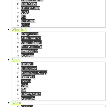
Iran-Krieg
Deutschland
USA
EU
Russland
China
Wirtschaft
Konjunktur
Arbeitsmarkt
Unternehmen
Börse und Co
Immobilien
Konsum
Sport
Fussball
Eishockey
Eismeister Zaugg
Formel 1
Tennis
Velo
Ski
Unvergessen
Resultate
Leben
Gefühle