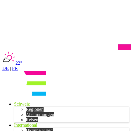
22°
DE
|
FR
Schweiz
Regionen
Abstimmungen
Reisen
International
Ukraine-Krieg