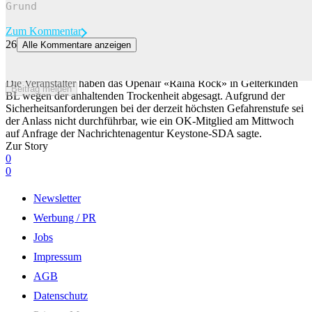
Zum Kommentar
26
Alle Kommentare anzeigen
Grillverbot wegen Trockenheit: Rockfestival in Gelterkinden BL
abgesagt
Die Veranstalter haben das Openair «Raina Rock» in Gelterkinden
Beitrag melden
BL wegen der anhaltenden Trockenheit abgesagt. Aufgrund der
Sicherheitsanforderungen bei der derzeit höchsten Gefahrenstufe sei
der Anlass nicht durchführbar, wie ein OK-Mitglied am Mittwoch
auf Anfrage der Nachrichtenagentur Keystone-SDA sagte.
Zur Story
0
0
Newsletter
Werbung / PR
Jobs
Impressum
AGB
Datenschutz