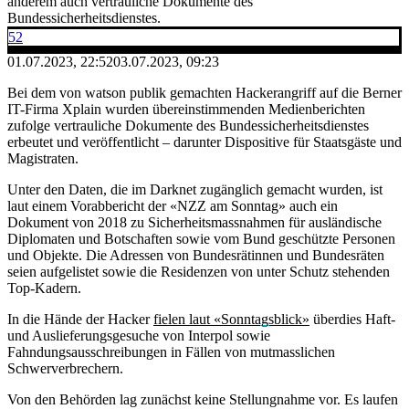
anderem auch vertrauliche Dokumente des
Bundessicherheitsdienstes.
52
01.07.2023, 22:52
03.07.2023, 09:23
Bei dem von watson publik gemachten Hackerangriff auf die Berner
IT-Firma Xplain wurden übereinstimmenden Medienberichten
zufolge vertrauliche Dokumente des Bundessicherheitsdienstes
erbeutet und veröffentlicht – darunter Dispositive für Staatsgäste und
Magistraten.
Unter den Daten, die im Darknet zugänglich gemacht wurden, ist
laut einem Vorabbericht der «NZZ am Sonntag» auch ein
Dokument von 2018 zu Sicherheitsmassnahmen für ausländische
Diplomaten und Botschaften sowie vom Bund geschützte Personen
und Objekte. Die Adressen von Bundesrätinnen und Bundesräten
seien aufgelistet sowie die Residenzen von unter Schutz stehenden
Top-Kadern.
In die Hände der Hacker
fielen laut «Sonntagsblick»
überdies Haft-
und Auslieferungsgesuche von Interpol sowie
Fahndungsausschreibungen in Fällen von mutmasslichen
Schwerverbrechern.
Von den Behörden lag zunächst keine Stellungnahme vor. Es laufen