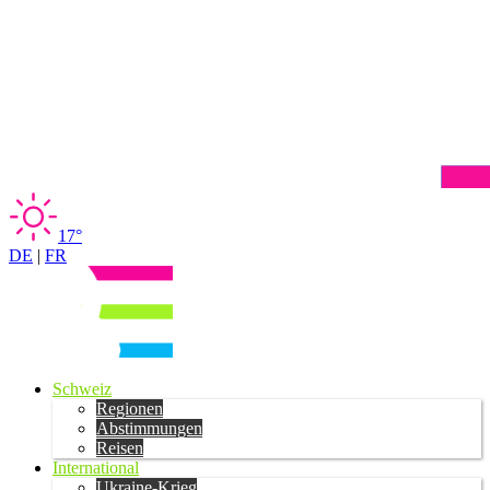
17°
DE
|
FR
Schweiz
Regionen
Abstimmungen
Reisen
International
Ukraine-Krieg