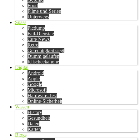
Food
Filme und Serien
Unterwegs
Spass
Picdump
Fail-Dienstag
Cute News
Retro
Gerechtigkeit siegt
Dumm gelaufen
Klischeekanone
Digital
Android
Apple
Google
Microsoft
Hardware-Test
Online-Sicherheit
Wissen
History
Gesundheit
Daten
Karten
Blogs