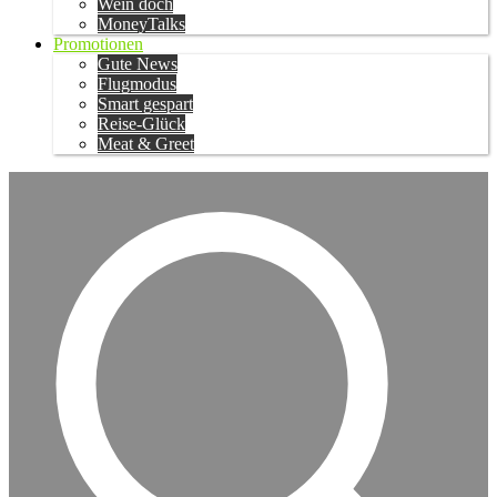
Wein doch
MoneyTalks
Promotionen
Gute News
Flugmodus
Smart gespart
Reise-Glück
Meat & Greet