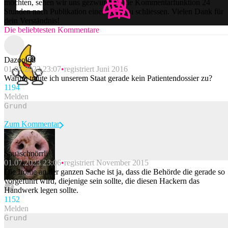
möchten, sehen wir uns gezwungen, die Kommentarfunktion 24
Stunden nach Publikation einer Story zu schliessen. Vielen Dank für
dein Verständnis!
Die beliebtesten Kommentare
Dazool68
01.07.2023 23:07
registriert Juni 2016
Warum traute ich unserem Staat gerade kein Patientendossier zu?
119
4
Melden
Zum Kommentar
Sauäschnörrli
01.07.2023 23:06
registriert November 2015
Beitrag melden
Die Ironie an der ganzen Sache ist ja, dass die Behörde die gerade so
vorgeführt wird, diejenige sein sollte, die diesen Hackern das
Handwerk legen sollte.
115
2
Melden