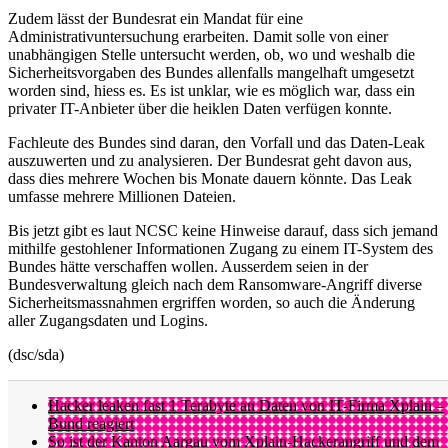
Zudem lässt der Bundesrat ein Mandat für eine
Administrativuntersuchung erarbeiten. Damit solle von einer
unabhängigen Stelle untersucht werden, ob, wo und weshalb die
Sicherheitsvorgaben des Bundes allenfalls mangelhaft umgesetzt
worden sind, hiess es. Es ist unklar, wie es möglich war, dass ein
privater IT-Anbieter über die heiklen Daten verfügen konnte.
Fachleute des Bundes sind daran, den Vorfall und das Daten-Leak
auszuwerten und zu analysieren. Der Bundesrat geht davon aus,
dass dies mehrere Wochen bis Monate dauern könnte. Das Leak
umfasse mehrere Millionen Dateien.
Bis jetzt gibt es laut NCSC keine Hinweise darauf, dass sich jemand
mithilfe gestohlener Informationen Zugang zu einem IT-System des
Bundes hätte verschaffen wollen. Ausserdem seien in der
Bundesverwaltung gleich nach dem Ransomware-Angriff diverse
Sicherheitsmassnahmen ergriffen worden, so auch die Änderung
aller Zugangsdaten und Logins.
(dsc/sda)
Hacker leaken fast 1 Terabyte an Daten von IT-Firma Xplain –
Bund reagiert
So ist der Kanton Aargau vom Xplain-Hackerangriff und dem