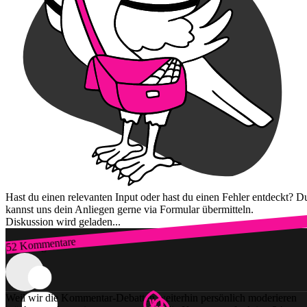
Hast du einen relevanten Input oder hast du einen Fehler entdeckt? D
kannst uns dein Anliegen gerne via Formular übermitteln.
Diskussion wird geladen...
52 Kommentare
Zum Login
Weil wir die Kommentar-Debatten weiterhin persönlich moderieren