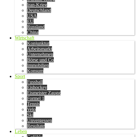
Iran-Krieg
Deutschland
USA
EU
Russland
China
Wirtschaft
Konjunktur
Arbeitsmarkt
Unternehmen
Börse und Co
Immobilien
Konsum
Sport
Fussball
Eishockey
Eismeister Zaugg
Formel 1
Tennis
Velo
Ski
Unvergessen
Resultate
Leben
Gefühle