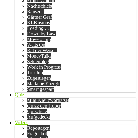
Emma Amour
Nachtschicht
Rauszeit
Gärtner Graf
KI-Kosmos
Loading …
Down by Law
Move on up
Watts On
Rat der Weisen
MoneyTalks
Sektenblog
Work in Progress
Top Job
Zugestiegen
Madame Energie
Smart gespart
Quiz
Mini-Kreuzworträtsel
Quizz den Huber
Quizzticle
Aufgedeckt
Videos
Reportagen
Fragenbot