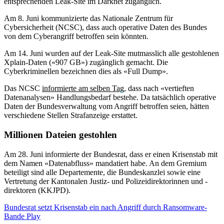
entsprechenden Leak-Site im Darknet zugänglich.
Am 8. Juni kommunizierte das Nationale Zentrum für
Cybersicherheit (NCSC), dass auch operative Daten des Bundes
von dem Cyberangriff betroffen sein könnten.
Am 14. Juni wurden auf der Leak-Site mutmasslich alle gestohlenen
Xplain-Daten («907 GB») zugänglich gemacht. Die
Cyberkriminellen bezeichnen dies als «Full Dump».
Das NCSC
informierte am selben Tag
, dass nach «vertieften
Datenanalysen» Handlungsbedarf bestehe. Da tatsächlich operative
Daten der Bundesverwaltung vom Angriff betroffen seien, hätten
verschiedene Stellen Strafanzeige erstattet.
Millionen Dateien gestohlen
Am 28. Juni informierte der Bundesrat, dass er einen Krisenstab mit
dem Namen «Datenabfluss» mandatiert habe. An dem Gremium
beteiligt sind alle Departemente, die Bundeskanzlei sowie eine
Vertretung der Kantonalen Justiz- und Polizeidirektorinnen und -
direktoren (KKJPD).
Bundesrat setzt Krisenstab ein nach Angriff durch Ransomware-
Bande Play