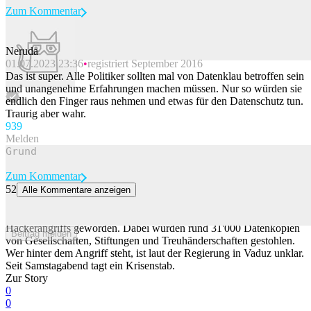
Zum Kommentar
Neruda
01.07.2023 23:36
registriert September 2016
Beitrag melden
Das ist super. Alle Politiker sollten mal von Datenklau betroffen sein
und unangenehme Erfahrungen machen müssen. Nur so würden sie
endlich den Finger raus nehmen und etwas für den Datenschutz tun.
Traurig aber wahr.
93
9
Melden
Zum Kommentar
52
Alle Kommentare anzeigen
31'000 Datenkopien von Rechtsträgern in Liechtenstein gestohlen
Das Fürstentum Liechtenstein ist Ziel eines umfangreichen
Hackerangriffs geworden. Dabei wurden rund 31'000 Datenkopien
Beitrag melden
von Gesellschaften, Stiftungen und Treuhänderschaften gestohlen.
Wer hinter dem Angriff steht, ist laut der Regierung in Vaduz unklar.
Seit Samstagabend tagt ein Krisenstab.
Zur Story
0
0