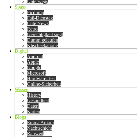
Unterwegs
Spass
Picdump
Fail-Dienstag
Cute News
Retro
Gerechtigkeit siegt
Dumm gelaufen
Klischeekanone
Digital
Android
Apple
Google
Microsoft
Hardware-Test
Online-Sicherheit
Wissen
History
Gesundheit
Daten
Karten
Blogs
Emma Amour
Nachtschicht
Rauszeit