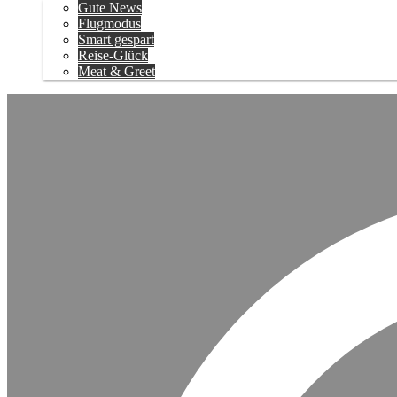
Gute News
Flugmodus
Smart gespart
Reise-Glück
Meat & Greet