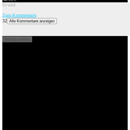
Zum Kommentar
32
Alle Kommentare anzeigen
«Looksmaxxing»-Influencer Clavicular stolziert durch Zürich
Der umstrittene Influencer Clavicular hat einen Abstecher nach
Zürich gemacht. Der Besuch scheint jedoch nur von kurzer Dauer
Beitrag melden
gewesen zu sein.
Clavicular, oder Braden Eric Peters, wie der 21-Jährige mit
bürgerlichem Namen heisst, postete auf Tiktok Bilder aus Zürich.
Demnach genoss er die Aussicht über den See, liess sich vor dem
Verpflegungsstand am Bellevue ablichten oder stellte sich mit einem
Fan am Limmatquai vor die Linse. Auch in der Bahnhofstrasse soll
er gesichtet worden sein, schreibt
20 Minuten
.
Zur Story
0
0
Newsletter
Werbung / PR
Jobs
Impressum