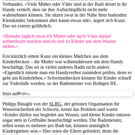
Verbandes. «Viele Mütter oder Väter sind in der Badi derart in ihr
Handy vertieft, dass sie ihre Aufsichtspflicht nicht mehr
wahrnehmen können. Sie sitzen zwar in der Nähe ihrer badenden
Kleinkinder, bekommen aber kaum etwas mit», ärgert sich Kunz.
Das sei extrem gefährlich:
«Beinahe täglich muss ich Mütter oder auch Väter darauf
aufmerksam machen und ab und zu Kinder aus dem Wasser
ziehen.»
Erst kürzlich rettete Kunz ein kleines Mädchen aus dem
Kinderbecken – die Mutter war währenddessen mit dem Handy
beschäftigt. Das sei in vielen anderen Badis nicht anders.
«Eigentlich müsste man ein Handyverbot zumindest prüfen, denn es
geht um Kinderleben.» Schwimmbecken können für Kinder schnell
zur Todesfalle werden, so der Bademeister von Bolligen BE.
Jetzt auf
Philipp Binaghi von der
SLRG
, der grössten Organisation für
Wassersicherheit der Schweiz, kennt das Problem und warnt:
«Kinder dürfen nur begleitet ans Wasser, und kleine Kinder müssen
sogar stets in Griffnähe beaufsichtigt werden. Die Bademeister,
selbst wenn es mehrere pro Badi hat, können unmöglich
Kindergärtner sein.» Hier seien die Eltern gefordert, denn die