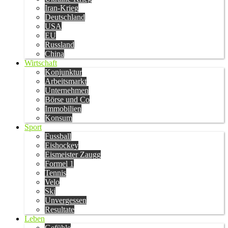
Iran-Krieg
Deutschland
USA
EU
Russland
China
Wirtschaft
Konjunktur
Arbeitsmarkt
Unternehmen
Börse und Co
Immobilien
Konsum
Sport
Fussball
Eishockey
Eismeister Zaugg
Formel 1
Tennis
Velo
Ski
Unvergessen
Resultate
Leben
Gefühle