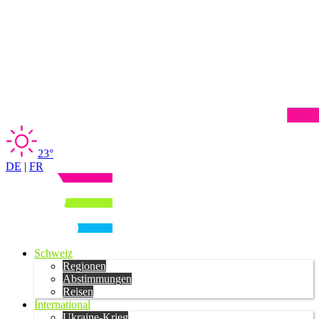
23°
DE
|
FR
Schweiz
Regionen
Abstimmungen
Reisen
International
Ukraine-Krieg