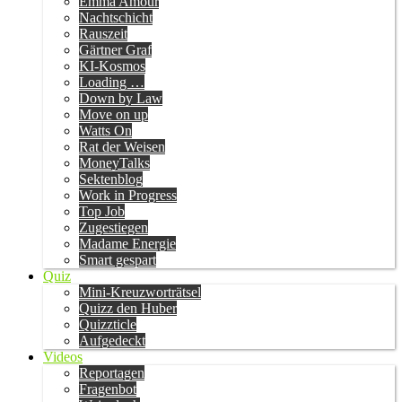
Emma Amour
Nachtschicht
Rauszeit
Gärtner Graf
KI-Kosmos
Loading …
Down by Law
Move on up
Watts On
Rat der Weisen
MoneyTalks
Sektenblog
Work in Progress
Top Job
Zugestiegen
Madame Energie
Smart gespart
Quiz
Mini-Kreuzworträtsel
Quizz den Huber
Quizzticle
Aufgedeckt
Videos
Reportagen
Fragenbot