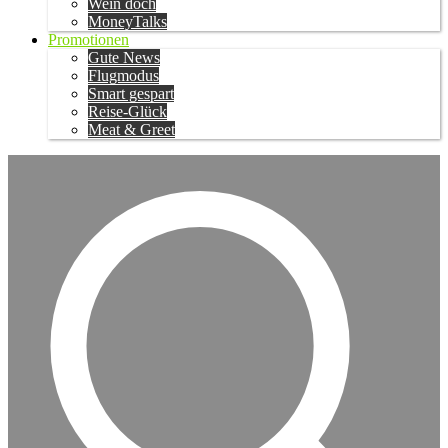
Wein doch
MoneyTalks
Promotionen
Gute News
Flugmodus
Smart gespart
Reise-Glück
Meat & Greet