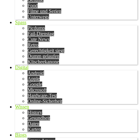
Food
Filme und Serien
Unterwegs
Spass
Picdump
Fail-Dienstag
Cute News
Retro
Gerechtigkeit siegt
Dumm gelaufen
Klischeekanone
Digital
Android
Apple
Google
Microsoft
Hardware-Test
Online-Sicherheit
Wissen
History
Gesundheit
Daten
Karten
Blogs