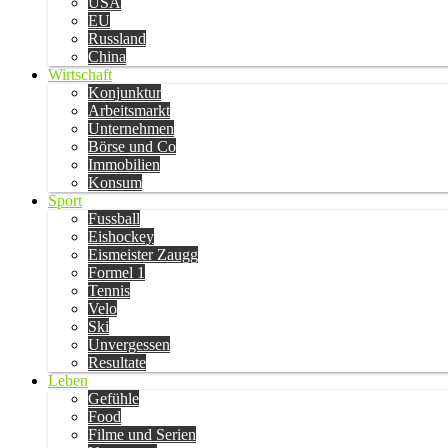
USA
EU
Russland
China
Wirtschaft
Konjunktur
Arbeitsmarkt
Unternehmen
Börse und Co
Immobilien
Konsum
Sport
Fussball
Eishockey
Eismeister Zaugg
Formel 1
Tennis
Velo
Ski
Unvergessen
Resultate
Leben
Gefühle
Food
Filme und Serien