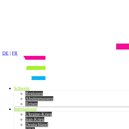
DE
|
FR
Schweiz
Regionen
Abstimmungen
Reisen
International
Ukraine-Krieg
Iran-Krieg
Deutschland