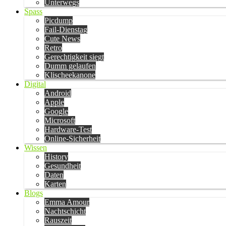
Unterwegs
Spass
Picdump
Fail-Dienstag
Cute News
Retro
Gerechtigkeit siegt
Dumm gelaufen
Klischeekanone
Digital
Android
Apple
Google
Microsoft
Hardware-Test
Online-Sicherheit
Wissen
History
Gesundheit
Daten
Karten
Blogs
Emma Amour
Nachtschicht
Rauszeit