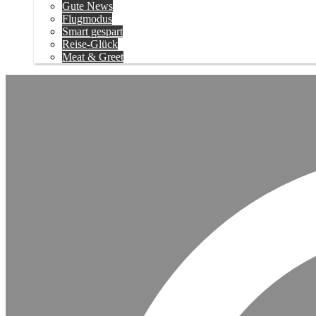
Gute News
Flugmodus
Smart gespart
Reise-Glück
Meat & Greet