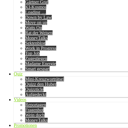
Gärtner Graf
KI-Kosmos
Loading …
Down by Law
Move on up
Watts On
Rat der Weisen
MoneyTalks
Sektenblog
Work in Progress
Top Job
Zugestiegen
Madame Energie
Smart gespart
Quiz
Mini-Kreuzworträtsel
Quizz den Huber
Quizzticle
Aufgedeckt
Videos
Reportagen
Fragenbot
Wein doch
MoneyTalks
Promotionen