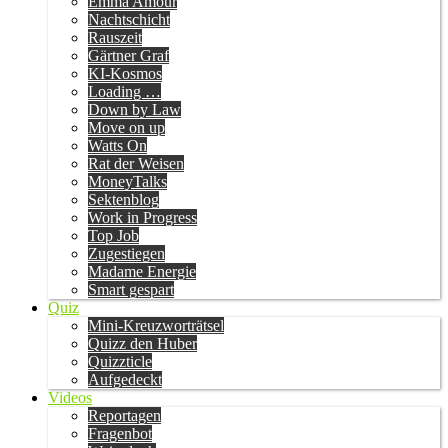
Emma Amour
Nachtschicht
Rauszeit
Gärtner Graf
KI-Kosmos
Loading …
Down by Law
Move on up
Watts On
Rat der Weisen
MoneyTalks
Sektenblog
Work in Progress
Top Job
Zugestiegen
Madame Energie
Smart gespart
Quiz
Mini-Kreuzworträtsel
Quizz den Huber
Quizzticle
Aufgedeckt
Videos
Reportagen
Fragenbot