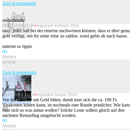
Zum Kommentar
smoothdude
09.07.2019 11:19
registriert Februar 2016
Beitrag melden
easy: jeder soll bei der einreise nachweisen können, dass er über gen
geld verfügt, um für seine reise zu zahlen. sonst gehts ab nach hause.
untersti so öppis
0
0
Melden
Zum Kommentar
Lisbon
09.07.2019 11:14
registriert Januar 2019
Beitrag melden
Vor der Einreise um Geld bitten, damit man sich die ca. 100 Fr.
Visakosten leisten kann, ist nochmals eine Runde peinlicher. Wie kan
man sich so was antun wollen? Solche Leute sollten gleich auf den
nächsten Retourflug umgebucht werden.
0
0
Melden