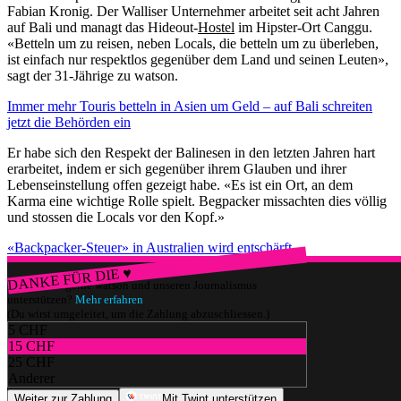
Fabian Kronig. Der Walliser Unternehmer arbeitet seit acht Jahren
auf Bali und managt das Hideout-
Hostel
im Hipster-Ort Canggu.
«Betteln um zu reisen, neben Locals, die betteln um zu überleben,
ist einfach nur respektlos gegenüber dem Land und seinen Leuten»,
sagt der 31-Jährige zu watson.
Immer mehr Touris betteln in Asien um Geld – auf Bali schreiten
jetzt die Behörden ein
Er habe sich den Respekt der Balinesen in den letzten Jahren hart
erarbeitet, indem er sich gegenüber ihrem Glauben und ihrer
Lebenseinstellung offen gezeigt habe. «Es ist ein Ort, an dem
Karma eine wichtige Rolle spielt. Begpacker missachten dies völlig
und stossen die Locals vor den Kopf.»
«Backpacker-Steuer» in Australien wird entschärft
DANKE FÜR DIE ♥
Würdest du gerne watson und unseren Journalismus
unterstützen?
Mehr erfahren
(Du wirst umgeleitet, um die Zahlung abzuschliessen.)
5 CHF
15 CHF
25 CHF
Anderer
Weiter zur Zahlung
Mit Twint unterstützen