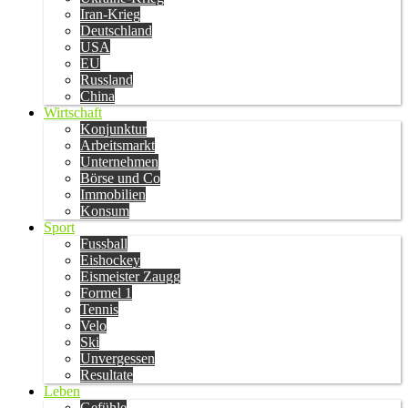
Iran-Krieg
Deutschland
USA
EU
Russland
China
Wirtschaft
Konjunktur
Arbeitsmarkt
Unternehmen
Börse und Co
Immobilien
Konsum
Sport
Fussball
Eishockey
Eismeister Zaugg
Formel 1
Tennis
Velo
Ski
Unvergessen
Resultate
Leben
Gefühle