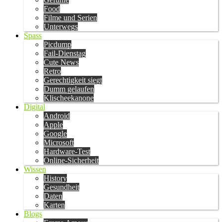
Food
Filme und Serien
Unterwegs
Spass
Picdump
Fail-Dienstag
Cute News
Retro
Gerechtigkeit siegt
Dumm gelaufen
Klischeekanone
Digital
Android
Apple
Google
Microsoft
Hardware-Test
Online-Sicherheit
Wissen
History
Gesundheit
Daten
Karten
Blogs