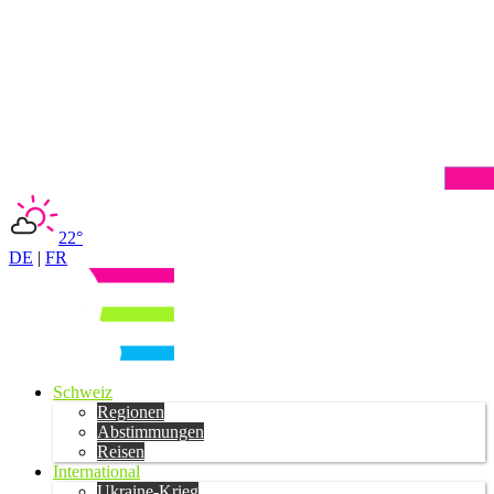
22°
DE
|
FR
Schweiz
Regionen
Abstimmungen
Reisen
International
Ukraine-Krieg