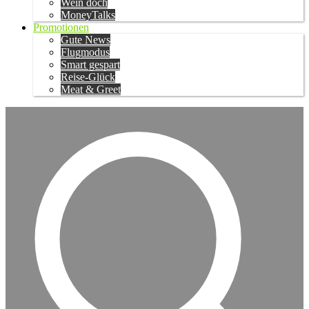
Wein doch
MoneyTalks
Promotionen
Gute News
Flugmodus
Smart gespart
Reise-Glück
Meat & Greet