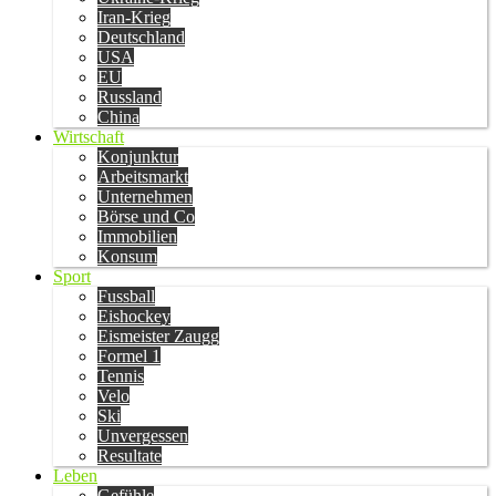
Iran-Krieg
Deutschland
USA
EU
Russland
China
Wirtschaft
Konjunktur
Arbeitsmarkt
Unternehmen
Börse und Co
Immobilien
Konsum
Sport
Fussball
Eishockey
Eismeister Zaugg
Formel 1
Tennis
Velo
Ski
Unvergessen
Resultate
Leben
Gefühle