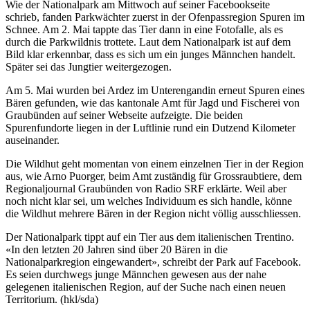
Wie der Nationalpark am Mittwoch auf seiner Facebookseite
schrieb, fanden Parkwächter zuerst in der Ofenpassregion Spuren im
Schnee. Am 2. Mai tappte das Tier dann in eine Fotofalle, als es
durch die Parkwildnis trottete. Laut dem Nationalpark ist auf dem
Bild klar erkennbar, dass es sich um ein junges Männchen handelt.
Später sei das Jungtier weitergezogen.
Am 5. Mai wurden bei Ardez im Unterengandin erneut Spuren eines
Bären gefunden, wie das kantonale Amt für Jagd und Fischerei von
Graubünden auf seiner Webseite aufzeigte. Die beiden
Spurenfundorte liegen in der Luftlinie rund ein Dutzend Kilometer
auseinander.
Die Wildhut geht momentan von einem einzelnen Tier in der Region
aus, wie Arno Puorger, beim Amt zuständig für Grossraubtiere, dem
Regionaljournal Graubünden von Radio SRF erklärte. Weil aber
noch nicht klar sei, um welches Individuum es sich handle, könne
die Wildhut mehrere Bären in der Region nicht völlig ausschliessen.
Der Nationalpark tippt auf ein Tier aus dem italienischen Trentino.
«In den letzten 20 Jahren sind über 20 Bären in die
Nationalparkregion eingewandert», schreibt der Park auf Facebook.
Es seien durchwegs junge Männchen gewesen aus der nahe
gelegenen italienischen Region, auf der Suche nach einen neuen
Territorium. (hkl/sda)