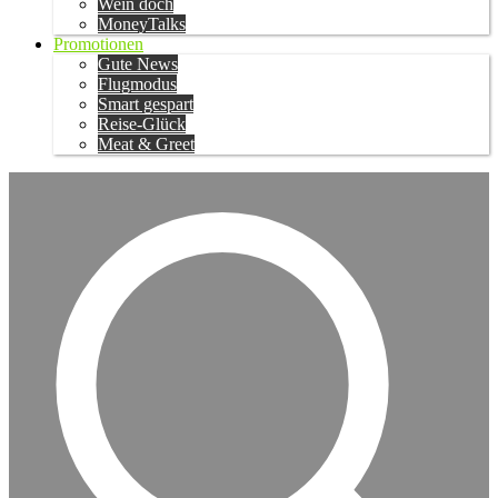
Wein doch
MoneyTalks
Promotionen
Gute News
Flugmodus
Smart gespart
Reise-Glück
Meat & Greet