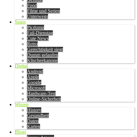
Food
Filme und Serien
Unterwegs
Spass
Picdump
Fail-Dienstag
Cute News
Retro
Gerechtigkeit siegt
Dumm gelaufen
Klischeekanone
Digital
Android
Apple
Google
Microsoft
Hardware-Test
Online-Sicherheit
Wissen
History
Gesundheit
Daten
Karten
Blogs