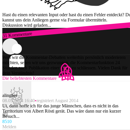
Hast du einen relevanten Input oder hast du einen Fehler entdeckt? D
kannst uns dein Anliegen gerne via Formular übermitteln.
Diskussion wird geladen...
31 Kommentare
Zum Login
Weil wir die Kommentar-Debatten weiterhin persönlich moderieren
möchten, sehen wir uns gezwungen, die Kommentarfunktion 24
Stunden nach Publikation einer Story zu schliessen. Vielen Dank für
dein Verständnis!
Die beliebtesten Kommentare
alingher
08.05.2024 16:40
registriert August 2014
Ui, dann hoffe ich für das junge Männchen, dass es nicht in das
Territorium von Albert Rösti gerät. Das wäre dann nur ein kurzer
Besuch...
85
10
Melden