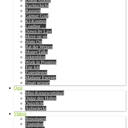
Emma Amour
Nachtschicht
Rauszeit
Gärtner Graf
KI-Kosmos
Loading …
Down by Law
Move on up
Watts On
Rat der Weisen
MoneyTalks
Sektenblog
Work in Progress
Top Job
Zugestiegen
Madame Energie
Smart gespart
Quiz
Mini-Kreuzworträtsel
Quizz den Huber
Quizzticle
Aufgedeckt
Videos
Reportagen
Fragenbot