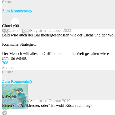
Zum Kommentar
Chucky00
08.05.2024 18:28
registriert Oktober 2023
Beitrag melden
Bald wird auch der Bär niedergeschossen wie der Luchs und der Wol
Komische Strategie…
Der Mensch will alles im Griff haben und die Welt gestalten wie es
Ihm, Ihr gefällt.
30
8
Melden
Zum Kommentar
Eisvogel
08.05.2024 17:43
registriert Februar 2019
Beitrag melden
Bären sind Allesfresser, oder? Er wohl Rösti auch mag?
23
5
Melden