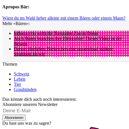
Apropos Bär:
Wärst du im Wald lieber alleine mit einem Bären oder einem Mann?
Mehr «Bären»:
Influencerin wirbt für Tierquäler-Zoo in Dubai
Auch Bären brauchen ihre Elektrolyte! Dieses Video ist der
Beweis
Darum überleben Bärtierchen eine tausendmal stärkere
Strahlung als wir
Themen
Schweiz
Leben
Tier
Graubünden
Das könnte dich auch noch interessieren:
Abonniere unseren Newsletter
Abonnieren
Du hast uns was zu sagen?