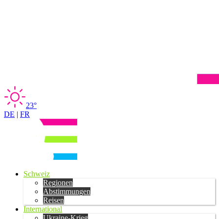
23°
DE
|
FR
Schweiz
Regionen
Abstimmungen
Reisen
International
Ukraine-Krieg