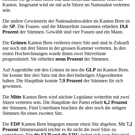
Kanton. Insgesamt wird sie mit acht Sitzen im Nationalrat vertreten
sein.
Die andere Gewinnerin der Nationalratswahlen im Kanton Bern ist
die
SP
. Die Frauen- und die Männerliste zusammen erhielten
19,8
Prozent
der Stimmen. Gewählt sind vier Frauen und ein Mann.
Die
Grünen
Kanton Bern verlieren einen Sitz und sind in Zukunft
nur noch mit drei Sitzen in der grossen Kammer vertreten. In den
ersten Hochrechnungen wurde ihnen zwei Sitzverluste
prognostiziert. Sie erhielten
neun Prozent
der Stimmen.
Auf Augenhöhe mit den Grünen ist neu die
GLP
im Kanton Bern.
Sie konnte ihre drei Sitze mit den drei bisherigen Abgeordneten
halten. Die Hauptliste konnte
7,9 Prozent
der Stimmen für sich
gewinnen.
Die
Mitte
Kanton Bern wird nächste Legislatur weiterhin mit zwei
Sitzen vertreten sein. Die Hauptliste der Partei erhielt
6,2 Prozent
der Stimmen. Fünf Unterlisten brachten ihr aber noch die nötigen
Stimmen für einen zweiten Sitz.
Die
FDP
Kanton Bern hingegen musste einen Sitz abgeben. Mit
7,2
Prozent
Stimmenanteil reichte es ihr nicht die zwei Sitze zu
verteidigen. Für
die EVP und die EDU
ändert sich vom Sitzanteil