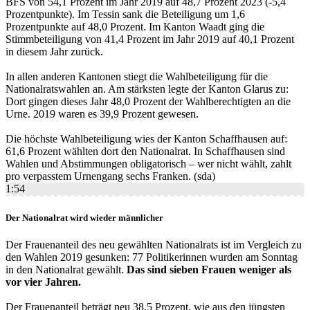
BFS von 54,1 Prozent im Jahr 2019 auf 48,7 Prozent 2023 (-5,4
Prozentpunkte). Im Tessin sank die Beteiligung um 1,6
Prozentpunkte auf 48,0 Prozent. Im Kanton Waadt ging die
Stimmbeteiligung von 41,4 Prozent im Jahr 2019 auf 40,1 Prozent
in diesem Jahr zurück.
In allen anderen Kantonen stiegt die Wahlbeteiligung für die
Nationalratswahlen an. Am stärksten legte der Kanton Glarus zu:
Dort gingen dieses Jahr 48,0 Prozent der Wahlberechtigten an die
Urne. 2019 waren es 39,9 Prozent gewesen.
Die höchste Wahlbeteiligung wies der Kanton Schaffhausen auf:
61,6 Prozent wählten dort den Nationalrat. In Schaffhausen sind
Wahlen und Abstimmungen obligatorisch – wer nicht wählt, zahlt
pro verpasstem Urnengang sechs Franken. (sda)
1:54
Der Nationalrat wird wieder männlicher
Der Frauenanteil des neu gewählten Nationalrats ist im Vergleich zu
den Wahlen 2019 gesunken: 77 Politikerinnen wurden am Sonntag
in den Nationalrat gewählt.
Das sind sieben Frauen weniger als
vor vier Jahren.
Der Frauenanteil beträgt neu 38,5 Prozent, wie aus den jüngsten