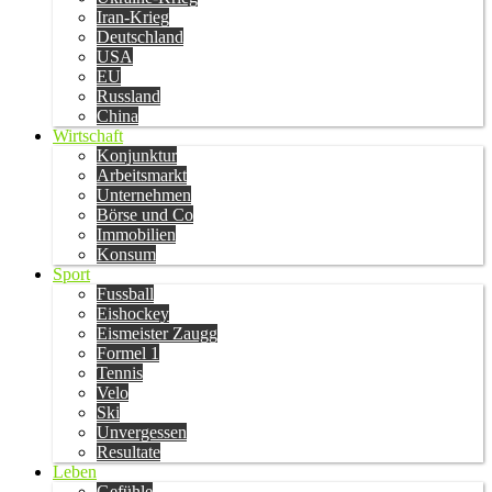
Iran-Krieg
Deutschland
USA
EU
Russland
China
Wirtschaft
Konjunktur
Arbeitsmarkt
Unternehmen
Börse und Co
Immobilien
Konsum
Sport
Fussball
Eishockey
Eismeister Zaugg
Formel 1
Tennis
Velo
Ski
Unvergessen
Resultate
Leben
Gefühle