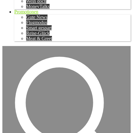
Wein doch
MoneyTalks
Promotionen
Gute News
Flugmodus
Smart gespart
Reise-Glück
Meat & Greet