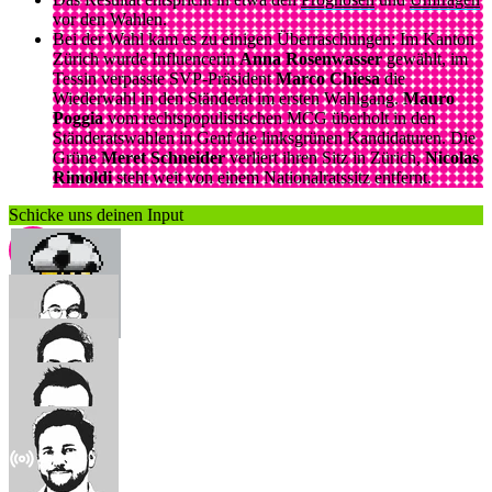
vor den Wahlen.
Bei der Wahl kam es zu einigen Überraschungen: Im Kanton
Zürich wurde Influencerin
Anna Rosenwasser
gewählt, im
Tessin verpasste SVP-Präsident
Marco Chiesa
die
Wiederwahl in den Ständerat im ersten Wahlgang.
Mauro
Poggia
vom rechtspopulistischen MCG überholt in den
Ständeratswahlen in Genf die linksgrünen Kandidaturen. Die
Grüne
Meret Schneider
verliert ihren Sitz in Zürich,
Nicolas
Rimoldi
steht weit von einem Nationalratssitz entfernt.
Schicke uns deinen Input