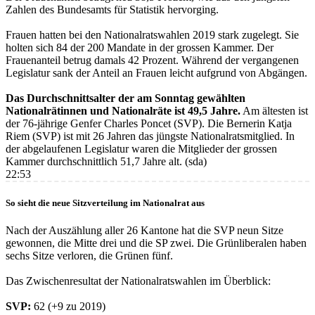
Zahlen des Bundesamts für Statistik hervorging.
Frauen hatten bei den Nationalratswahlen 2019 stark zugelegt. Sie
holten sich 84 der 200 Mandate in der grossen Kammer. Der
Frauenanteil betrug damals 42 Prozent. Während der vergangenen
Legislatur sank der Anteil an Frauen leicht aufgrund von Abgängen.
Das Durchschnittsalter der am Sonntag gewählten
Nationalrätinnen und Nationalräte ist 49,5 Jahre.
Am ältesten ist
der 76-jährige Genfer Charles Poncet (SVP). Die Bernerin Katja
Riem (SVP) ist mit 26 Jahren das jüngste Nationalratsmitglied. In
der abgelaufenen Legislatur waren die Mitglieder der grossen
Kammer durchschnittlich 51,7 Jahre alt. (sda)
22:53
So sieht die neue Sitzverteilung im Nationalrat aus
Nach der Auszählung aller 26 Kantone hat die SVP neun Sitze
gewonnen, die Mitte drei und die SP zwei. Die Grünliberalen haben
sechs Sitze verloren, die Grünen fünf.
Das Zwischenresultat der Nationalratswahlen im Überblick:
SVP:
62 (+9 zu 2019)