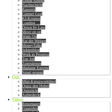
Emma Amour
Nachtschicht
Rauszeit
Gärtner Graf
KI-Kosmos
Loading …
Down by Law
Move on up
Watts On
Rat der Weisen
MoneyTalks
Sektenblog
Work in Progress
Top Job
Zugestiegen
Madame Energie
Smart gespart
Quiz
Mini-Kreuzworträtsel
Quizz den Huber
Quizzticle
Aufgedeckt
Videos
Reportagen
Fragenbot