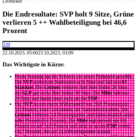
Liveticker
Die Endresultate: SVP holt 9 Sitze, Grüne
verlieren 5 ++ Wahlbeteiligung bei 46,6
Prozent
539
22.10.2023, 05:00
23.10.2023, 03:09
Das Wichtigste in Kürze:
Heute Sonntag hat die Schweiz ein neues Parlament gewählt.
Die
SVP
erobert im Nationalrat acht Sitze und hält neu
61
Mandate
. Die
Grünen
verlieren fünf ihrer bisher 28 Sitze,
die
GLP
gar sechs ihrer bisher 16 Sitze. Die
Mitte
hält neu
29 Sitze und damit einen mehr als die
FDP
.
Die
SVP
ist mit einem Wähleranteil von 28,6 Prozent (plus
3,0 Prozent) klare Gewinnerin der Nationalratswahlen. Die
Grünen
verlieren 3,8 Prozentpunkte und fallen deutlich unter
zehn Prozent (9,4 Prozent). Die
Mitte
legt derweil um 0,8
Prozent zu auf 14,6 Prozent und zieht so an der
FDP
vorbei
(-0,7 Prozent), die auf 14,4 Prozentpunkte kommt.
Das Resultat entspricht in etwa den
Prognosen
und
Umfragen