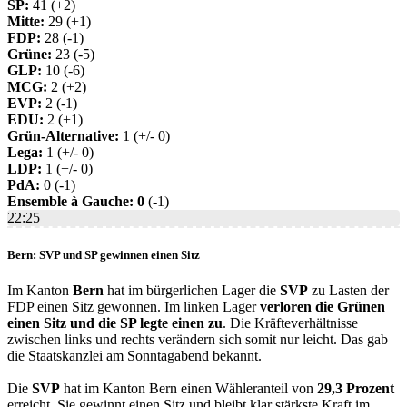
SP:
41 (+2)
Mitte:
29 (+1)
FDP:
28 (-1)
Grüne:
23 (-5)
GLP:
10 (-6)
MCG:
2 (+2)
EVP:
2 (-1)
EDU:
2 (+1)
Grün-Alternative:
1 (+/- 0)
Lega:
1 (+/- 0)
LDP:
1 (+/- 0)
PdA:
0 (-1)
Ensemble à Gauche: 0
(-1)
22:25
Bern: SVP und SP gewinnen einen Sitz
Im Kanton
Bern
hat im bürgerlichen Lager die
SVP
zu Lasten der
FDP einen Sitz gewonnen. Im linken Lager
verloren die Grünen
einen Sitz und die SP legte einen zu
. Die Kräfteverhältnisse
zwischen links und rechts verändern sich somit nur leicht. Das gab
die Staatskanzlei am Sonntagabend bekannt.
Die
SVP
hat im Kanton Bern einen Wähleranteil von
29,3 Prozent
erreicht. Sie gewinnt einen Sitz und bleibt klar stärkste Kraft im