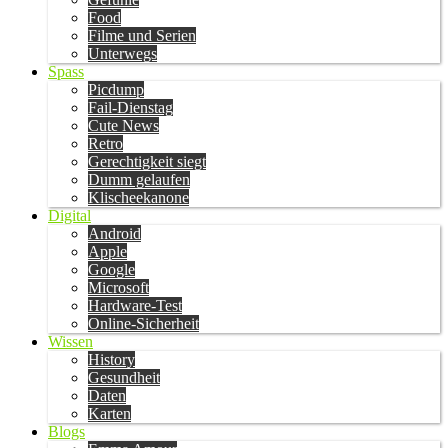
Food
Filme und Serien
Unterwegs
Spass
Picdump
Fail-Dienstag
Cute News
Retro
Gerechtigkeit siegt
Dumm gelaufen
Klischeekanone
Digital
Android
Apple
Google
Microsoft
Hardware-Test
Online-Sicherheit
Wissen
History
Gesundheit
Daten
Karten
Blogs