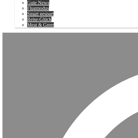
Gute News
Flugmodus
Smart gespart
Reise-Glück
Meat & Greet