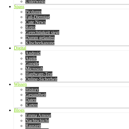
Unterwegs
Spass
Picdump
Fail-Dienstag
Cute News
Retro
Gerechtigkeit siegt
Dumm gelaufen
Klischeekanone
Digital
Android
Apple
Google
Microsoft
Hardware-Test
Online-Sicherheit
Wissen
History
Gesundheit
Daten
Karten
Blogs
Emma Amour
Nachtschicht
Rauszeit