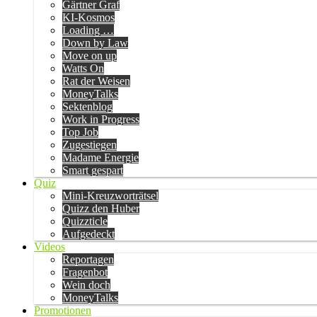
Gärtner Graf
KI-Kosmos
Loading …
Down by Law
Move on up
Watts On
Rat der Weisen
MoneyTalks
Sektenblog
Work in Progress
Top Job
Zugestiegen
Madame Energie
Smart gespart
Quiz
Mini-Kreuzworträtsel
Quizz den Huber
Quizzticle
Aufgedeckt
Videos
Reportagen
Fragenbot
Wein doch
MoneyTalks
Promotionen