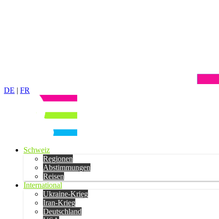
DE
|
FR
Schweiz
Regionen
Abstimmungen
Reisen
International
Ukraine-Krieg
Iran-Krieg
Deutschland