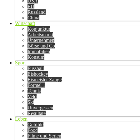
USA
EU
Russland
China
Wirtschaft
Konjunktur
Arbeitsmarkt
Unternehmen
Börse und Co
Immobilien
Konsum
Sport
Fussball
Eishockey
Eismeister Zaugg
Formel 1
Tennis
Velo
Ski
Unvergessen
Resultate
Leben
Gefühle
Food
Filme und Serien