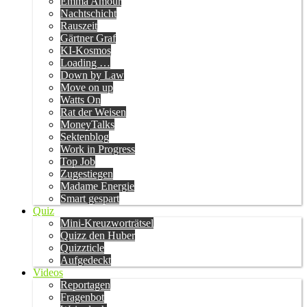
Emma Amour
Nachtschicht
Rauszeit
Gärtner Graf
KI-Kosmos
Loading …
Down by Law
Move on up
Watts On
Rat der Weisen
MoneyTalks
Sektenblog
Work in Progress
Top Job
Zugestiegen
Madame Energie
Smart gespart
Quiz
Mini-Kreuzworträtsel
Quizz den Huber
Quizzticle
Aufgedeckt
Videos
Reportagen
Fragenbot