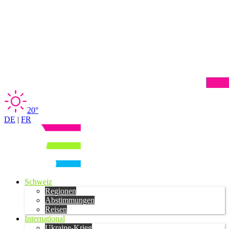
20°
DE
|
FR
Schweiz
Regionen
Abstimmungen
Reisen
International
Ukraine-Krieg