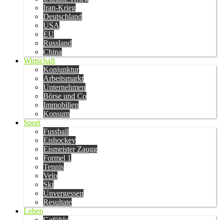
Iran-Krieg
Deutschland
USA
EU
Russland
China
Wirtschaft
Konjunktur
Arbeitsmarkt
Unternehmen
Börse und Co
Immobilien
Konsum
Sport
Fussball
Eishockey
Eismeister Zaugg
Formel 1
Tennis
Velo
Ski
Unvergessen
Resultate
Leben
Gefühle