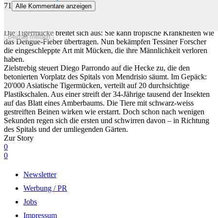
71
Alle Kommentare anzeigen
Gefährliche Mücke erobert die Schweiz: Jetzt setzen Forscher auf
Selbstvernichtung
Die Tigermücke breitet sich aus: Sie kann tropische Krankheiten wie
Beitrag melden
das Dengue-Fieber übertragen. Nun bekämpfen Tessiner Forscher
die eingeschleppte Art mit Mücken, die ihre Männlichkeit verloren
haben.
Zielstrebig steuert Diego Parrondo auf die Hecke zu, die den
betonierten Vorplatz des Spitals von Mendrisio säumt. Im Gepäck:
20'000 Asiatische Tigermücken, verteilt auf 20 durchsichtige
Plastikschalen. Aus einer streift der 34-Jährige tausend der Insekten
auf das Blatt eines Amberbaums. Die Tiere mit schwarz-weiss
gestreiften Beinen wirken wie erstarrt. Doch schon nach wenigen
Sekunden regen sich die ersten und schwirren davon – in Richtung
des Spitals und der umliegenden Gärten.
Zur Story
0
0
Newsletter
Werbung / PR
Jobs
Impressum