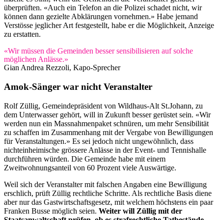
überprüften. «Auch ein Telefon an die Polizei schadet nicht, wir
können dann gezielte Abklärungen vornehmen.» Habe jemand
Verstösse jeglicher Art festgestellt, habe er die Möglichkeit, Anzeige
zu erstatten.
«Wir müssen die Gemeinden besser sensibilisieren auf solche
möglichen Anlässe.»
Gian Andrea Rezzoli, Kapo-Sprecher
Amok-Sänger war nicht Veranstalter
Rolf Züllig, Gemeindepräsident von Wildhaus-Alt St.Johann, zu
dem Unterwasser gehört, will in Zukunft besser gerüstet sein. «Wir
werden nun ein Massnahmenpaket schnüren, um mehr Sensibilität
zu schaffen im Zusammenhang mit der Vergabe von Bewilligungen
für Veranstaltungen.» Es sei jedoch nicht ungewöhnlich, dass
nichteinheimische grössere Anlässe in der Event- und Tennishalle
durchführen würden. Die Gemeinde habe mit einem
Zweitwohnungsanteil von 60 Prozent viele Auswärtige.
Weil sich der Veranstalter mit falschen Angaben eine Bewilligung
erschlich, prüft Züllig rechtliche Schritte. Als rechtliche Basis diene
aber nur das Gastwirtschaftsgesetz, mit welchem höchstens ein paar
Franken Busse möglich seien.
Weiter will Züllig mit der
Staatsanwaltschaft prüfen, ob es strafrechtliche Tatbestände