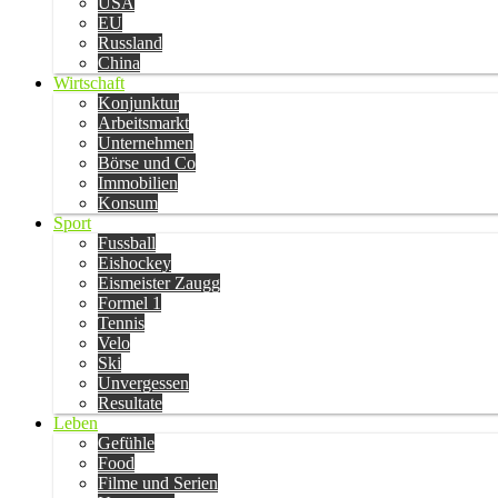
USA
EU
Russland
China
Wirtschaft
Konjunktur
Arbeitsmarkt
Unternehmen
Börse und Co
Immobilien
Konsum
Sport
Fussball
Eishockey
Eismeister Zaugg
Formel 1
Tennis
Velo
Ski
Unvergessen
Resultate
Leben
Gefühle
Food
Filme und Serien