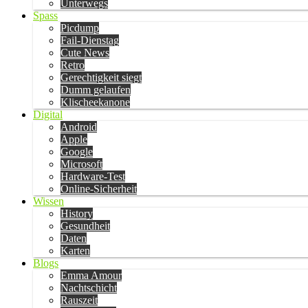
Unterwegs
Spass
Picdump
Fail-Dienstag
Cute News
Retro
Gerechtigkeit siegt
Dumm gelaufen
Klischeekanone
Digital
Android
Apple
Google
Microsoft
Hardware-Test
Online-Sicherheit
Wissen
History
Gesundheit
Daten
Karten
Blogs
Emma Amour
Nachtschicht
Rauszeit