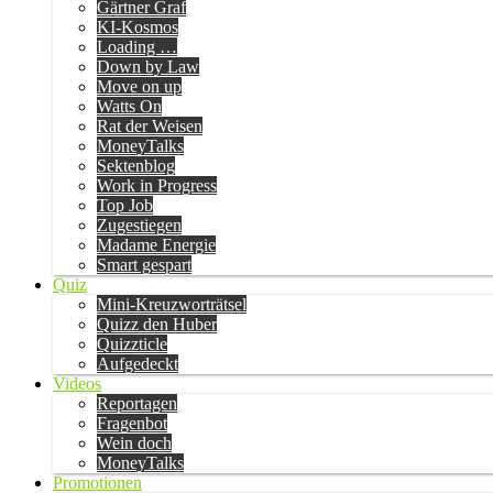
Gärtner Graf
KI-Kosmos
Loading …
Down by Law
Move on up
Watts On
Rat der Weisen
MoneyTalks
Sektenblog
Work in Progress
Top Job
Zugestiegen
Madame Energie
Smart gespart
Quiz
Mini-Kreuzworträtsel
Quizz den Huber
Quizzticle
Aufgedeckt
Videos
Reportagen
Fragenbot
Wein doch
MoneyTalks
Promotionen