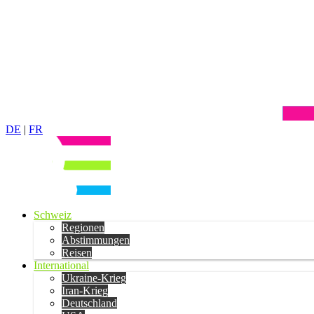
DE
|
FR
Schweiz
Regionen
Abstimmungen
Reisen
International
Ukraine-Krieg
Iran-Krieg
Deutschland