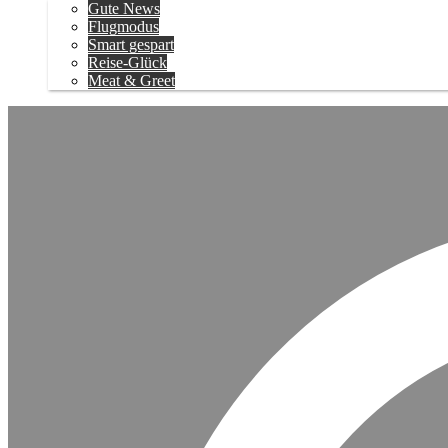
Gute News
Flugmodus
Smart gespart
Reise-Glück
Meat & Greet