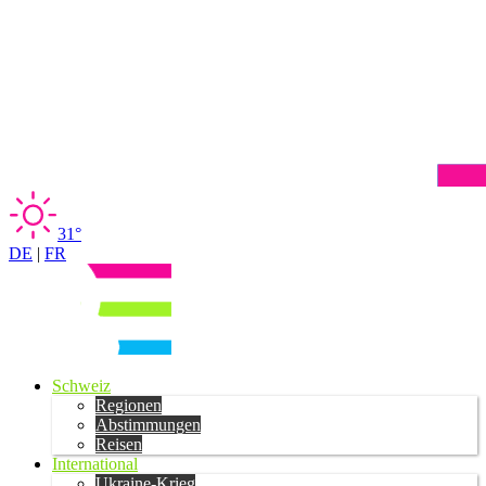
31°
DE
|
FR
Schweiz
Regionen
Abstimmungen
Reisen
International
Ukraine-Krieg