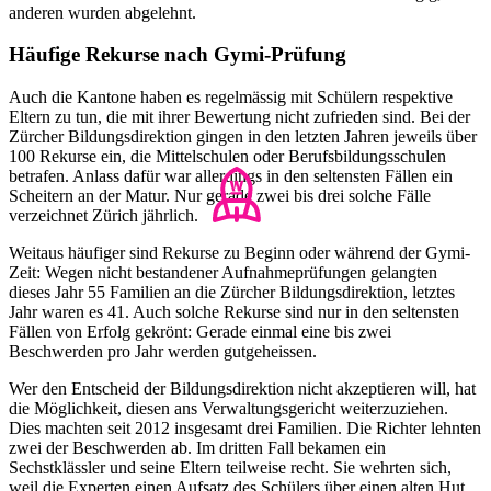
anderen wurden abgelehnt.
Häufige Rekurse nach Gymi-Prüfung
Auch die Kantone haben es regelmässig mit Schülern respektive
Eltern zu tun, die mit ihrer Bewertung nicht zufrieden sind. Bei der
Zürcher Bildungsdirektion gingen in den letzten Jahren jeweils über
100 Rekurse ein, die Mittelschulen oder Berufsbildungsschulen
betrafen. Anlass dafür war allerdings in den seltensten Fällen ein
Scheitern an der Matur. Nur gerade zwei bis drei solche Fälle
verzeichnet Zürich jährlich.
Weitaus häufiger sind Rekurse zu Beginn oder während der Gymi-
Zeit: Wegen nicht bestandener Aufnahmeprüfungen gelangten
dieses Jahr 55 Familien an die Zürcher Bildungsdirektion, letztes
Jahr waren es 41. Auch solche Rekurse sind nur in den seltensten
Fällen von Erfolg gekrönt: Gerade einmal eine bis zwei
Beschwerden pro Jahr werden gutgeheissen.
Wer den Entscheid der Bildungsdirektion nicht akzeptieren will, hat
die Möglichkeit, diesen ans Verwaltungsgericht weiterzuziehen.
Dies machten seit 2012 insgesamt drei Familien. Die Richter lehnten
zwei der Beschwerden ab. Im dritten Fall bekamen ein
Sechstklässler und seine Eltern teilweise recht. Sie wehrten sich,
weil die Experten einen Aufsatz des Schülers über einen alten Hut