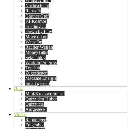
Emma Amour
Nachtschicht
Rauszeit
Gärtner Graf
KI-Kosmos
Loading …
Down by Law
Move on up
Watts On
Rat der Weisen
MoneyTalks
Sektenblog
Work in Progress
Top Job
Zugestiegen
Madame Energie
Smart gespart
Quiz
Mini-Kreuzworträtsel
Quizz den Huber
Quizzticle
Aufgedeckt
Videos
Reportagen
Fragenbot