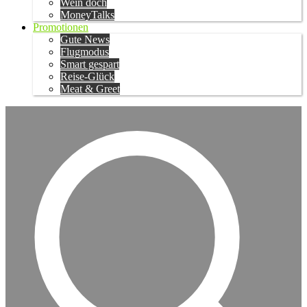
Wein doch
MoneyTalks
Promotionen
Gute News
Flugmodus
Smart gespart
Reise-Glück
Meat & Greet