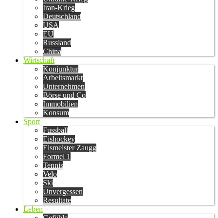
Iran-Krieg
Deutschland
USA
EU
Russland
China
Wirtschaft
Konjunktur
Arbeitsmarkt
Unternehmen
Börse und Co
Immobilien
Konsum
Sport
Fussball
Eishockey
Eismeister Zaugg
Formel 1
Tennis
Velo
Ski
Unvergessen
Resultate
Leben
Gefühle