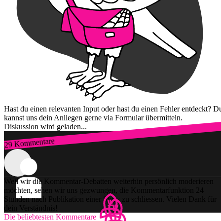
Hast du einen relevanten Input oder hast du einen Fehler entdeckt? D
kannst uns dein Anliegen gerne via Formular übermitteln.
Diskussion wird geladen...
29 Kommentare
Zum Login
Weil wir die Kommentar-Debatten weiterhin persönlich moderieren
möchten, sehen wir uns gezwungen, die Kommentarfunktion 24
Stunden nach Publikation einer Story zu schliessen. Vielen Dank für
dein Verständnis!
Die beliebtesten Kommentare