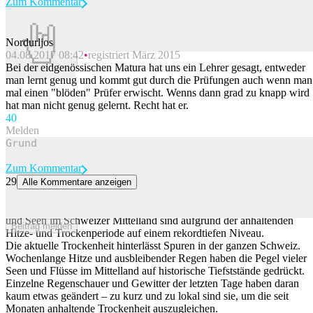
Zum Kommentar
Nordurljos
04.08.2017 08:42
registriert März 2015
Beitrag melden
Bei der eidgenössischen Matura hat uns ein Lehrer gesagt, entweder
man lernt genug und kommt gut durch die Prüfungen auch wenn man
mal einen "blöden" Prüfer erwischt. Wenns dann grad zu knapp wird
hat man nicht genug gelernt. Recht hat er.
4
0
Melden
Zum Kommentar
29
Alle Kommentare anzeigen
So tief sind die Pegelstände der Schweizer Seen und Flüsse
Die wenigen Gewitter helfen kaum: Die Pegelstände vieler Flüsse
und Seen im Schweizer Mittelland sind aufgrund der anhaltenden
Beitrag melden
Hitze- und Trockenperiode auf einem rekordtiefen Niveau.
Die aktuelle Trockenheit hinterlässt Spuren in der ganzen Schweiz.
Wochenlange Hitze und ausbleibender Regen haben die Pegel vieler
Seen und Flüsse im Mittelland auf historische Tiefststände gedrückt.
Einzelne Regenschauer und Gewitter der letzten Tage haben daran
kaum etwas geändert – zu kurz und zu lokal sind sie, um die seit
Monaten anhaltende Trockenheit auszugleichen.