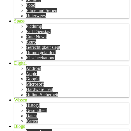
Food
Filme und Serien
Unterwegs
Spass
Picdump
Fail-Dienstag
Cute News
Retro
Gerechtigkeit siegt
Dumm gelaufen
Klischeekanone
Digital
Android
Apple
Google
Microsoft
Hardware-Test
Online-Sicherheit
Wissen
History
Gesundheit
Daten
Karten
Blogs