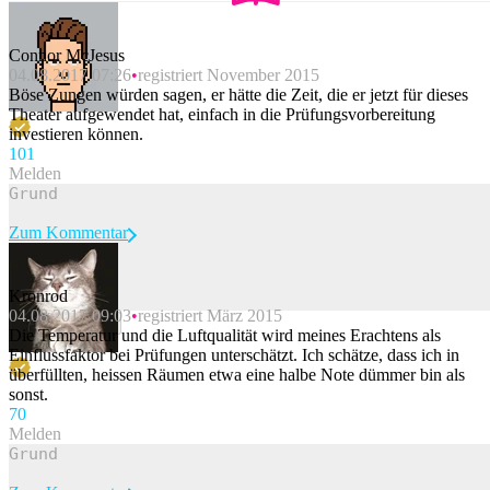
Connor McJesus
04.08.2017 07:26
registriert November 2015
Böse Zungen würden sagen, er hätte die Zeit, die er jetzt für dieses
Theater aufgewendet hat, einfach in die Prüfungsvorbereitung
investieren können.
10
1
Melden
Zum Kommentar
Kronrod
04.08.2017 09:03
registriert März 2015
Beitrag melden
Die Temperatur und die Luftqualität wird meines Erachtens als
Einflussfaktor bei Prüfungen unterschätzt. Ich schätze, dass ich in
überfüllten, heissen Räumen etwa eine halbe Note dümmer bin als
sonst.
7
0
Melden