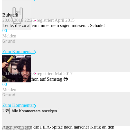
Bulwark
20.06.2019 22:26
registriert April 2015
Beitrag melden
Leute, die zu allem immer nein sagen müssen... Schade!
0
0
Melden
Zum Kommentar
Oh Dae-su
20.06.2019 22:28
registriert Mai 2017
Beitrag melden
Ich freu mich schon auf Samstag 😎
0
0
Melden
Zum Kommentar
235
Alle Kommentare anzeigen
«Muss Bus fahren»: Warum kein Walliser Gianni Infantino als
FIFA-Präsidenten beerben will
Auch wenn sich die FIFA-Spitze nach harscher Kritik an den
Beitrag melden