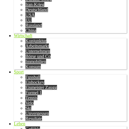
Iran-Krieg
Deutschland
USA
EU
Russland
China
Wirtschaft
Konjunktur
Arbeitsmarkt
Unternehmen
Börse und Co
Immobilien
Konsum
Sport
Fussball
Eishockey
Eismeister Zaugg
Formel 1
Tennis
Velo
Ski
Unvergessen
Resultate
Leben
Gefühle