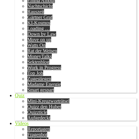
Emma Amour
Nachtschicht
Rauszeit
Gärtner Graf
KI-Kosmos
Loading …
Down by Law
Move on up
Watts On
Rat der Weisen
MoneyTalks
Sektenblog
Work in Progress
Top Job
Zugestiegen
Madame Energie
Smart gespart
Quiz
Mini-Kreuzworträtsel
Quizz den Huber
Quizzticle
Aufgedeckt
Videos
Reportagen
Fragenbot