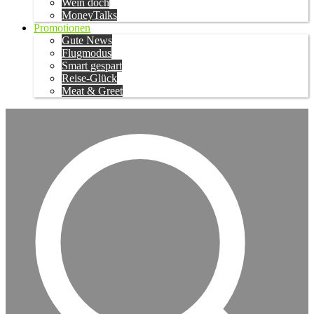
Wein doch
MoneyTalks
Promotionen
Gute News
Flugmodus
Smart gespart
Reise-Glück
Meat & Greet