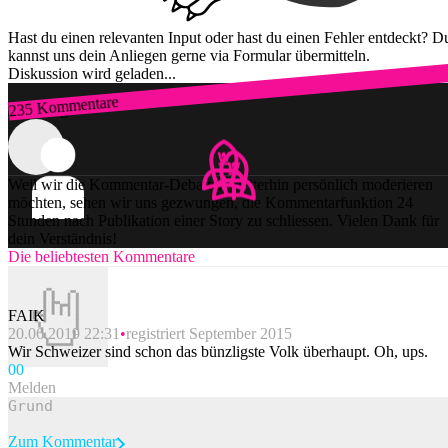
Hast du einen relevanten Input oder hast du einen Fehler entdeckt? D
kannst uns dein Anliegen gerne via Formular übermitteln.
Diskussion wird geladen...
235 Kommentare
Zum Login
Weil wir die Kommentar-Debatten weiterhin persönlich moderieren
möchten, sehen wir uns gezwungen, die Kommentarfunktion 24
Stunden nach Publikation einer Story zu schliessen. Vielen Dank für
dein Verständnis!
Die beliebtesten Kommentare
FAIK
20.06.2019 22:31
registriert September 2015
Wir Schweizer sind schon das bünzligste Volk überhaupt. Oh, ups.
0
0
Melden
Zum Kommentar