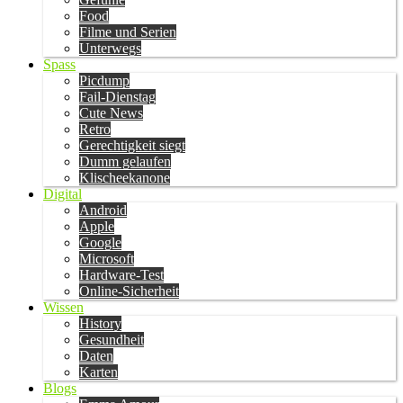
Food
Filme und Serien
Unterwegs
Spass
Picdump
Fail-Dienstag
Cute News
Retro
Gerechtigkeit siegt
Dumm gelaufen
Klischeekanone
Digital
Android
Apple
Google
Microsoft
Hardware-Test
Online-Sicherheit
Wissen
History
Gesundheit
Daten
Karten
Blogs