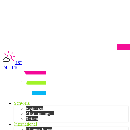
18°
DE
|
FR
Schweiz
Regionen
Abstimmungen
Reisen
International
Ukraine-Krieg