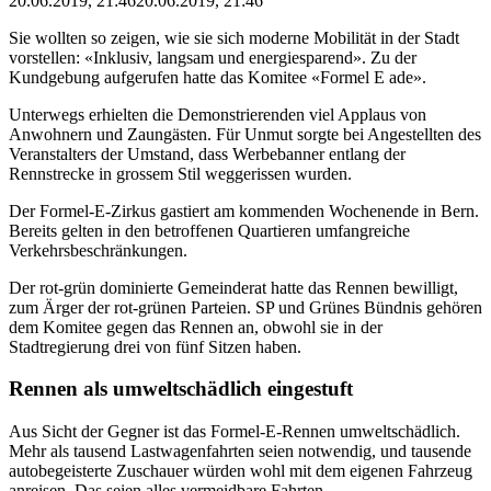
20.06.2019, 21:46
20.06.2019, 21:46
Sie wollten so zeigen, wie sie sich moderne Mobilität in der Stadt
vorstellen: «Inklusiv, langsam und energiesparend». Zu der
Kundgebung aufgerufen hatte das Komitee «Formel E ade».
Unterwegs erhielten die Demonstrierenden viel Applaus von
Anwohnern und Zaungästen. Für Unmut sorgte bei Angestellten des
Veranstalters der Umstand, dass Werbebanner entlang der
Rennstrecke in grossem Stil weggerissen wurden.
Der Formel-E-Zirkus gastiert am kommenden Wochenende in Bern.
Bereits gelten in den betroffenen Quartieren umfangreiche
Verkehrsbeschränkungen.
Der rot-grün dominierte Gemeinderat hatte das Rennen bewilligt,
zum Ärger der rot-grünen Parteien. SP und Grünes Bündnis gehören
dem Komitee gegen das Rennen an, obwohl sie in der
Stadtregierung drei von fünf Sitzen haben.
Rennen als umweltschädlich eingestuft
Aus Sicht der Gegner ist das Formel-E-Rennen umweltschädlich.
Mehr als tausend Lastwagenfahrten seien notwendig, und tausende
autobegeisterte Zuschauer würden wohl mit dem eigenen Fahrzeug
anreisen. Das seien alles vermeidbare Fahrten.