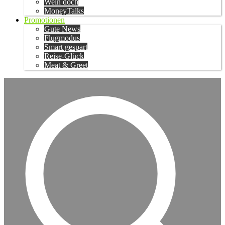
Wein doch
MoneyTalks
Promotionen
Gute News
Flugmodus
Smart gespart
Reise-Glück
Meat & Greet