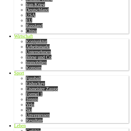
Iran-Krieg
Deutschland
USA
EU
Russland
China
Wirtschaft
Konjunktur
Arbeitsmarkt
Unternehmen
Börse und Co
Immobilien
Konsum
Sport
Fussball
Eishockey
Eismeister Zaugg
Formel 1
Tennis
Velo
Ski
Unvergessen
Resultate
Leben
Gefühle