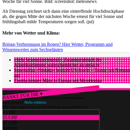
Woche für viel Sonne.
Bild: screenshot: meteonews
Ab Dienstag zeichnet sich dann eine eintreffende Hochdruckphase
ab, die gegen Mitte der nächsten Woche erneut für viel Sonne und
frühlingshaft milde Temperaturen sorgen soll. (jul)
Mehr von Wetter und Klima:
Böögg-Verbrennung im Regen? Hier Wetter, Programm und
Wissenswertes zum Sechseläuten
«Sehr besorgniserregend»: Zusammenbruch der
Atlantikströmung wahrscheinlicher als gedacht
Supertaifun «Sinlaku» bedroht US-Inseln – Trump ruft Notstan
aus
Zweitwärmster März in Europa seit Messbeginn
DANKE FÜR DIE ♥
Würdest du gerne watson und unseren Journalismus
unterstützen?
Mehr erfahren
(Du wirst umgeleitet, um die Zahlung abzuschliessen.)
5 CHF
15 CHF
25 CHF
Anderer