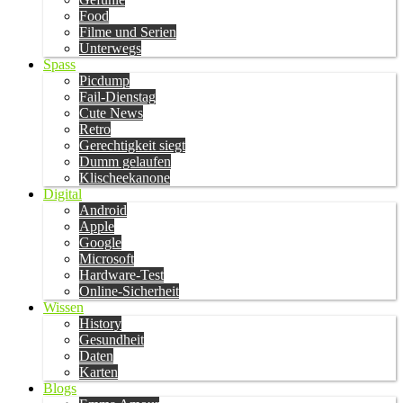
Food
Filme und Serien
Unterwegs
Spass
Picdump
Fail-Dienstag
Cute News
Retro
Gerechtigkeit siegt
Dumm gelaufen
Klischeekanone
Digital
Android
Apple
Google
Microsoft
Hardware-Test
Online-Sicherheit
Wissen
History
Gesundheit
Daten
Karten
Blogs