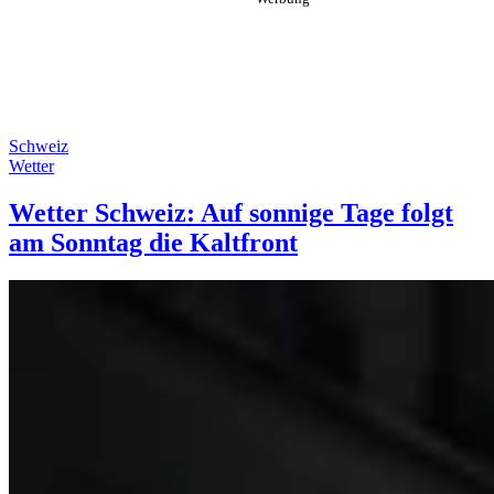
Schweiz
Wetter
Wetter Schweiz: Auf sonnige Tage folgt
am Sonntag die Kaltfront