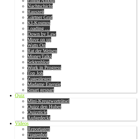
Emma Amour
Nachtschicht
Rauszeit
Gärtner Graf
KI-Kosmos
Loading …
Down by Law
Move on up
Watts On
Rat der Weisen
MoneyTalks
Sektenblog
Work in Progress
Top Job
Zugestiegen
Madame Energie
Smart gespart
Quiz
Mini-Kreuzworträtsel
Quizz den Huber
Quizzticle
Aufgedeckt
Videos
Reportagen
Fragenbot