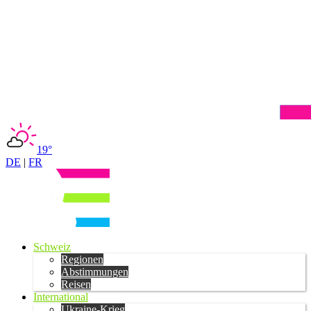
19°
DE
|
FR
Schweiz
Regionen
Abstimmungen
Reisen
International
Ukraine-Krieg