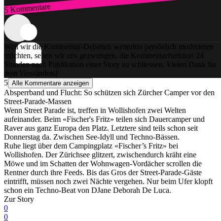
5 Kommentare
Zum Login
Weil wir die Kommentar-Debatten weiterhin persönlich moderieren
möchten, sehen wir uns gezwungen, die Kommentarfunktion 24
Stunden nach Publikation einer Story zu schliessen. Vielen Dank für
dein Verständnis!
5
Alle Kommentare anzeigen
Absperrband und Flucht: So schützen sich Zürcher Camper vor den
Street-Parade-Massen
Wenn Street Parade ist, treffen in Wollishofen zwei Welten
aufeinander. Beim «Fischer's Fritz» teilen sich Dauercamper und
Raver aus ganz Europa den Platz. Letztere sind teils schon seit
Donnerstag da. Zwischen See-Idyll und Techno-Bässen.
Ruhe liegt über dem Campingplatz «Fischer’s Fritz» bei
Wollishofen. Der Zürichsee glitzert, zwischendurch kräht eine
Möwe und im Schatten der Wohnwagen-Vordächer scrollen die
Rentner durch ihre Feeds. Bis das Gros der Street-Parade-Gäste
eintrifft, müssen noch zwei Nächte vergehen. Nur beim Ufer klopft
schon ein Techno-Beat von DJane Deborah De Luca.
Zur Story
0
0