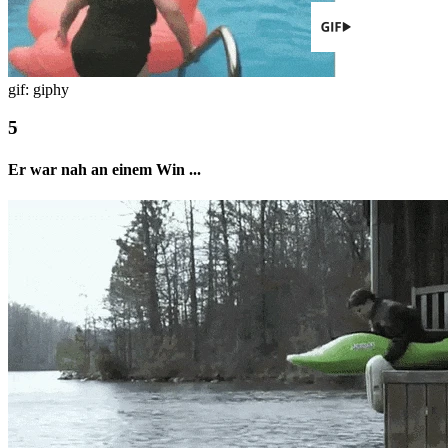
gif: giphy
Er war nah an einem Win ...