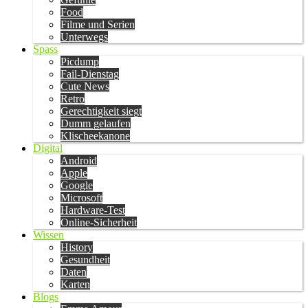
Food
Filme und Serien
Unterwegs
Spass
Picdump
Fail-Dienstag
Cute News
Retro
Gerechtigkeit siegt
Dumm gelaufen
Klischeekanone
Digital
Android
Apple
Google
Microsoft
Hardware-Test
Online-Sicherheit
Wissen
History
Gesundheit
Daten
Karten
Blogs