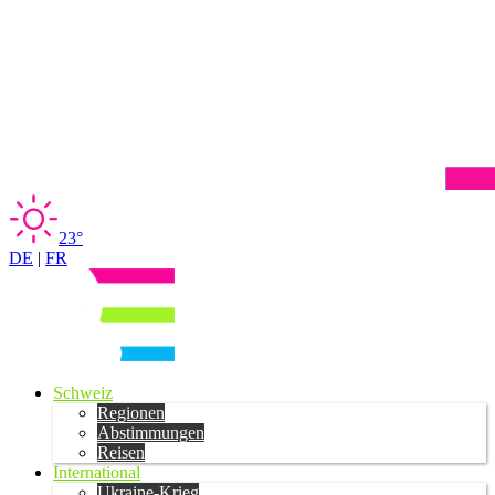
23°
DE
|
FR
Schweiz
Regionen
Abstimmungen
Reisen
International
Ukraine-Krieg