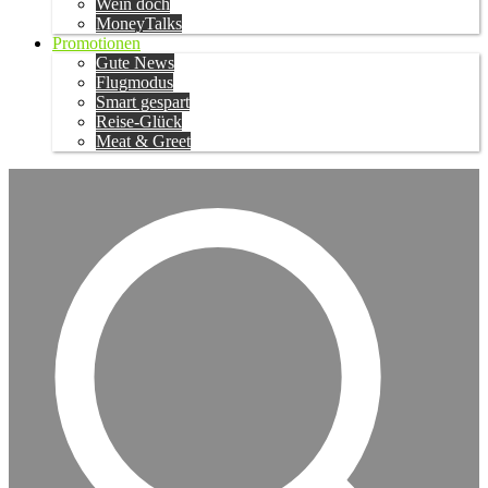
Wein doch
MoneyTalks
Promotionen
Gute News
Flugmodus
Smart gespart
Reise-Glück
Meat & Greet