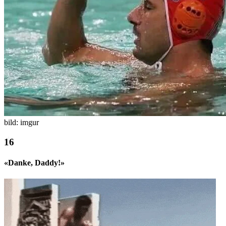
bild: im
g
ur
«Danke, Daddy!»