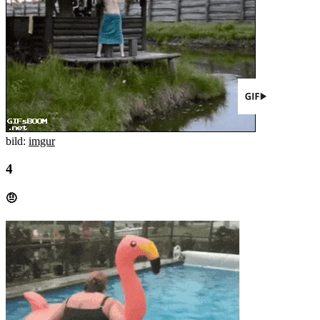
bild:
imgur
🤨