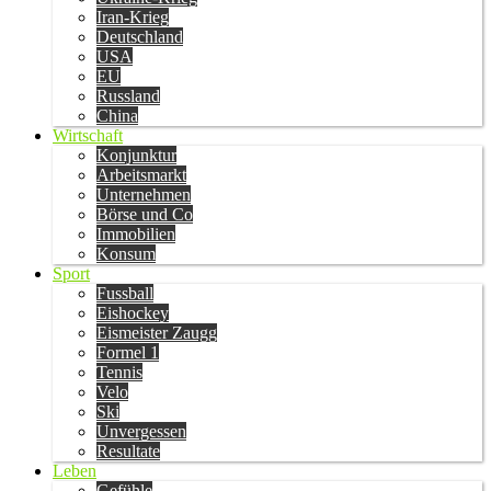
Iran-Krieg
Deutschland
USA
EU
Russland
China
Wirtschaft
Konjunktur
Arbeitsmarkt
Unternehmen
Börse und Co
Immobilien
Konsum
Sport
Fussball
Eishockey
Eismeister Zaugg
Formel 1
Tennis
Velo
Ski
Unvergessen
Resultate
Leben
Gefühle