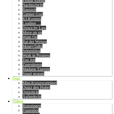
Emma Amour
Nachtschicht
Rauszeit
Gärtner Graf
KI-Kosmos
Loading …
Down by Law
Move on up
Watts On
Rat der Weisen
MoneyTalks
Sektenblog
Work in Progress
Top Job
Zugestiegen
Madame Energie
Smart gespart
Quiz
Mini-Kreuzworträtsel
Quizz den Huber
Quizzticle
Aufgedeckt
Videos
Reportagen
Fragenbot