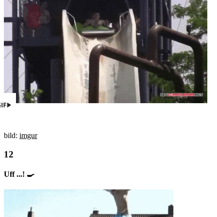
bild:
imgur
Uff ...! 🍳