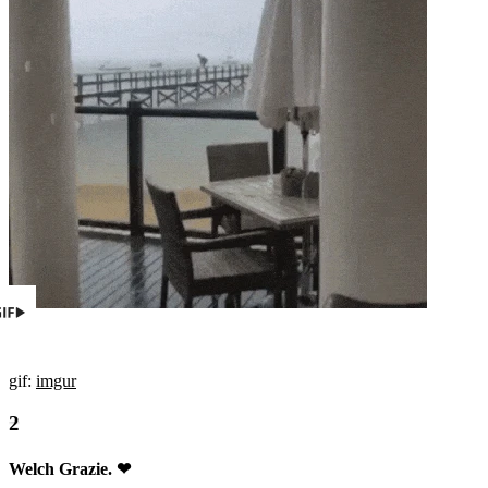
gif:
imgur
Welch Grazie. ❤