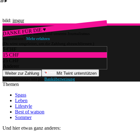
bild:
imgur
DANKE FÜR DIE ♥
Würdest du gerne watson und unseren Journalismus
unterstützen?
Mehr erfahren
(Du wirst umgeleitet, um die Zahlung abzuschliessen.)
5 CHF
15 CHF
25 CHF
Anderer
Weiter zur Zahlung
Mit Twint unterstützen
Oder unterstütze uns per
Banküberweisung
.
Themen
Spass
Leben
Lifestyle
Best of watson
Sommer
Und hier etwas ganz anderes: