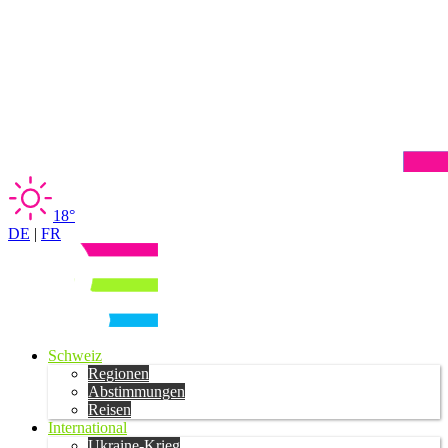
18°
DE
|
FR
Schweiz
Regionen
Abstimmungen
Reisen
International
Ukraine-Krieg