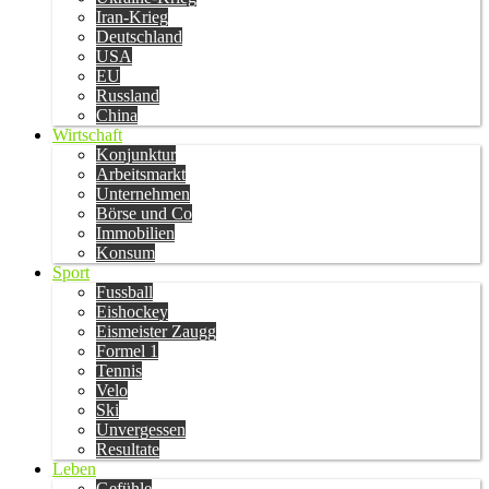
Iran-Krieg
Deutschland
USA
EU
Russland
China
Wirtschaft
Konjunktur
Arbeitsmarkt
Unternehmen
Börse und Co
Immobilien
Konsum
Sport
Fussball
Eishockey
Eismeister Zaugg
Formel 1
Tennis
Velo
Ski
Unvergessen
Resultate
Leben
Gefühle