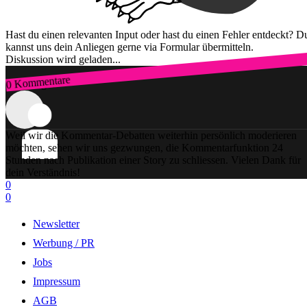
Hast du einen relevanten Input oder hast du einen Fehler entdeckt? D
kannst uns dein Anliegen gerne via Formular übermitteln.
Diskussion wird geladen...
0 Kommentare
Zum Login
Weil wir die Kommentar-Debatten weiterhin persönlich moderieren
möchten, sehen wir uns gezwungen, die Kommentarfunktion 24
Stunden nach Publikation einer Story zu schliessen. Vielen Dank für
dein Verständnis!
0
0
Newsletter
Werbung / PR
Jobs
Impressum
AGB