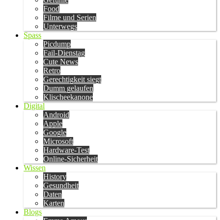
Food
Filme und Serien
Unterwegs
Spass
Picdump
Fail-Dienstag
Cute News
Retro
Gerechtigkeit siegt
Dumm gelaufen
Klischeekanone
Digital
Android
Apple
Google
Microsoft
Hardware-Test
Online-Sicherheit
Wissen
History
Gesundheit
Daten
Karten
Blogs