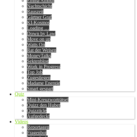
Emma Amour
Nachtschicht
Rauszeit
Gärtner Graf
KI-Kosmos
Loading …
Down by Law
Move on up
Watts On
Rat der Weisen
MoneyTalks
Sektenblog
Work in Progress
Top Job
Zugestiegen
Madame Energie
Smart gespart
Quiz
Mini-Kreuzworträtsel
Quizz den Huber
Quizzticle
Aufgedeckt
Videos
Reportagen
Fragenbot