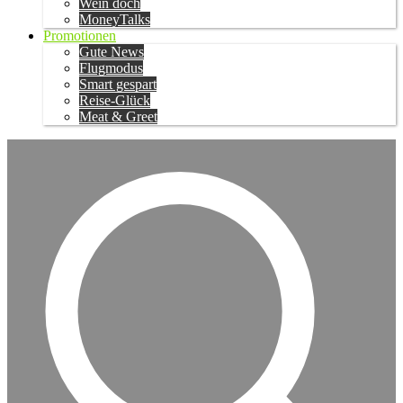
Wein doch
MoneyTalks
Promotionen
Gute News
Flugmodus
Smart gespart
Reise-Glück
Meat & Greet