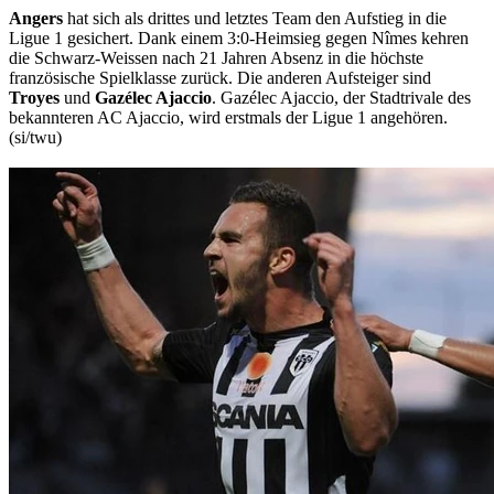
Angers
hat sich als drittes und letztes Team den Aufstieg in die
Ligue 1 gesichert. Dank einem 3:0-Heimsieg gegen Nîmes kehren
die Schwarz-Weissen nach 21 Jahren Absenz in die höchste
französische Spielklasse zurück. Die anderen Aufsteiger sind
Troyes
und
Gazélec Ajaccio
. Gazélec Ajaccio, der Stadtrivale des
bekannteren AC Ajaccio, wird erstmals der Ligue 1 angehören.
(si/twu)