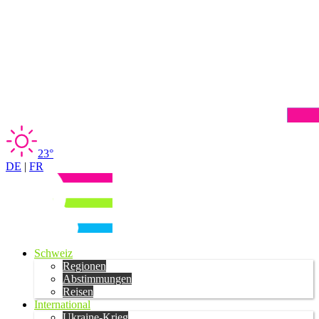
23°
DE
|
FR
Schweiz
Regionen
Abstimmungen
Reisen
International
Ukraine-Krieg