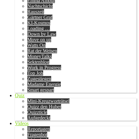
Emma Amour
Nachtschicht
Rauszeit
Gärtner Graf
KI-Kosmos
Loading …
Down by Law
Move on up
Watts On
Rat der Weisen
MoneyTalks
Sektenblog
Work in Progress
Top Job
Zugestiegen
Madame Energie
Smart gespart
Quiz
Mini-Kreuzworträtsel
Quizz den Huber
Quizzticle
Aufgedeckt
Videos
Reportagen
Fragenbot