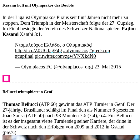
Kasami holt mit Olympiakos das Double
In der Liga ist Olympiakos Piräus seit fünf Jahren nicht mehr zu
stoppen. Dem Triumph in der Meisterschaft folgte der 27. Cupsieg.
Im Final besiegte der Verein des Schweizer Nationalspielers
Pajtim
Kasami
Xanthi 3:1.
Νταμπλούχος Ελλάδος ο Ολυμπιακός!
http://t.co/Z0UGfagF4g
#olympiacos
#greekcup
#cupfinal
pic.twitter.com/zgwYNXkdN0
— Olympiacos FC (@olympiacos_org)
23. Mai 2015
Bellucci triumphiert in Genf
Thomaz Bellucci
(ATP 60) gewinnt das ATP-Turnier in Genf. Der
27-jährige Brasilianer schlägt im Final den als Nummer 6 gesetzten
João Sousa (ATP 50) nach 93 Minuten 7:6 (7:4), 6:4. Für Bellucci
ist es der insgesamt vierte Turniersieg seiner Karriere, der dritte in
der Schweiz nach den Erfolgen von 2009 und 2012 in Gstaad.
(pre/si)