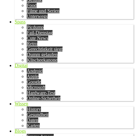
Food
Filme und Serien
Unterwegs
Spass
Picdump
Fail-Dienstag
Cute News
Retro
Gerechtigkeit siegt
Dumm gelaufen
Klischeekanone
Digital
Android
Apple
Google
Microsoft
Hardware-Test
Online-Sicherheit
Wissen
History
Gesundheit
Daten
Karten
Blogs