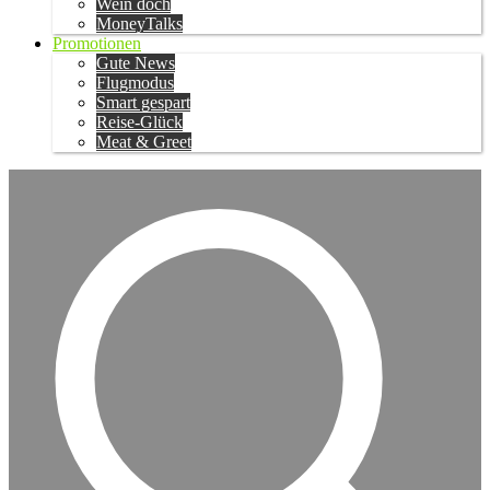
Wein doch
MoneyTalks
Promotionen
Gute News
Flugmodus
Smart gespart
Reise-Glück
Meat & Greet