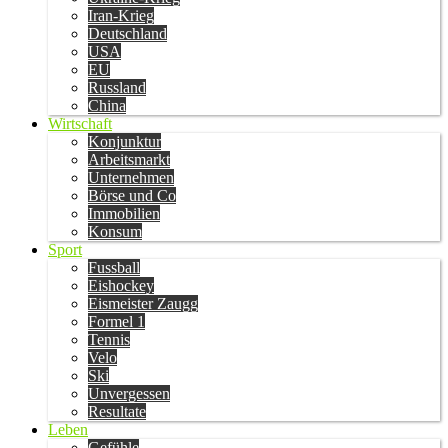
Iran-Krieg
Deutschland
USA
EU
Russland
China
Wirtschaft
Konjunktur
Arbeitsmarkt
Unternehmen
Börse und Co
Immobilien
Konsum
Sport
Fussball
Eishockey
Eismeister Zaugg
Formel 1
Tennis
Velo
Ski
Unvergessen
Resultate
Leben
Gefühle