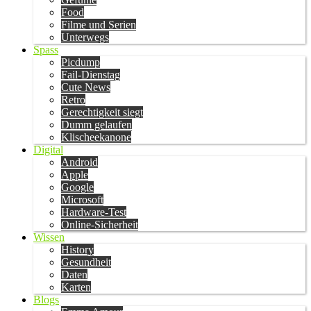
Food
Filme und Serien
Unterwegs
Spass
Picdump
Fail-Dienstag
Cute News
Retro
Gerechtigkeit siegt
Dumm gelaufen
Klischeekanone
Digital
Android
Apple
Google
Microsoft
Hardware-Test
Online-Sicherheit
Wissen
History
Gesundheit
Daten
Karten
Blogs