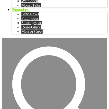
Wein doch
MoneyTalks
Promotionen
Gute News
Flugmodus
Smart gespart
Reise-Glück
Meat & Greet