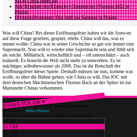
Ski in China dabei hat
Alle Resultate des Eishockey-Turniers bei Olympia 2022 in
Peking
Olympia-Programm: Das läuft am Samstag in Peking
Was will China? Bei dieser Eröffnungsfeier haben wir die Antwort
auf diese Frage gesehen, gespürt, erlebt. China will das, was es
immer wollte: China war in seiner Geschichte so gut wie immer eine
Supermacht. Nun will es wieder eine Supermacht sein und fühlt sich
als solche. Militärisch, wirtschaftlich und – oft unterschätzt – auch
kulturell. Es braucht die Welt nicht mehr zu umwerben. Es ist
mächtiger, selbstbewusster als 2008. Das ist die Botschaft der
Eröffnungsfeier dieser Spiele. Deshalb müssen sie nun, komme was
wolle, so über die Bühne gehen, wie China es will. Das IOC mit
dem deutschen Machtmenschen Thomas Bach an der Spitze ist zur
Marionette Chinas verkommen.
DANKE FÜR DIE ♥
Würdest du gerne watson und unseren Journalismus
unterstützen?
Mehr erfahren
(Du wirst umgeleitet, um die Zahlung abzuschliessen.)
5 CHF
15 CHF
25 CHF