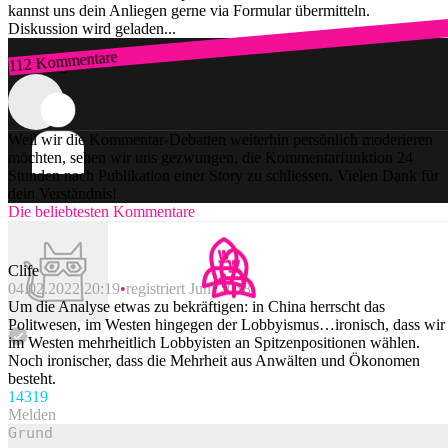
kannst uns dein Anliegen gerne via Formular übermitteln.
Diskussion wird geladen...
112 Kommentare
Zum Login
Weil wir die Kommentar-Debatten weiterhin persönlich moderieren
möchten, sehen wir uns gezwungen, die Kommentarfunktion 24
Stunden nach Publikation einer Story zu schliessen. Vielen Dank für
dein Verständnis!
Die beliebtesten Kommentare
Clife
04.02.2022 20:19
registriert Juni 2018
Um die Analyse etwas zu bekräftigen: in China herrscht das
Politwesen, im Westen hingegen der Lobbyismus…ironisch, dass wir
im Westen mehrheitlich Lobbyisten an Spitzenpositionen wählen.
Noch ironischer, dass die Mehrheit aus Anwälten und Ökonomen
besteht.
143
19
Melden