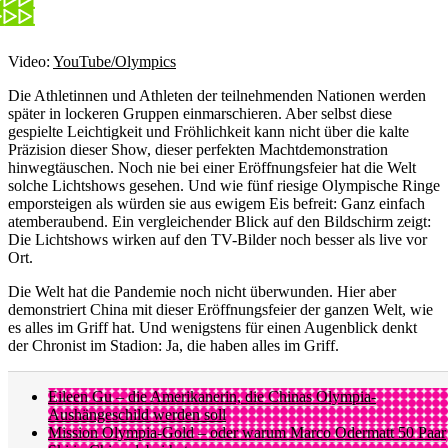
Video:
YouTube/Olympics
Die Athletinnen und Athleten der teilnehmenden Nationen werden
später in lockeren Gruppen einmarschieren. Aber selbst diese
gespielte Leichtigkeit und Fröhlichkeit kann nicht über die kalte
Präzision dieser Show, dieser perfekten Machtdemonstration
hinwegtäuschen. Noch nie bei einer Eröffnungsfeier hat die Welt
solche Lichtshows gesehen. Und wie fünf riesige Olympische Ringe
emporsteigen als würden sie aus ewigem Eis befreit: Ganz einfach
atemberaubend. Ein vergleichender Blick auf den Bildschirm zeigt:
Die Lichtshows wirken auf den TV-Bilder noch besser als live vor
Ort.
Die Welt hat die Pandemie noch nicht überwunden. Hier aber
demonstriert China mit dieser Eröffnungsfeier der ganzen Welt, wie
es alles im Griff hat. Und wenigstens für einen Augenblick denkt
der Chronist im Stadion: Ja, die haben alles im Griff.
Eileen Gu – die Amerikanerin, die Chinas Olympia-
Aushängeschild werden soll
Mission Olympia-Gold – oder warum Marco Odermatt 50 Paar