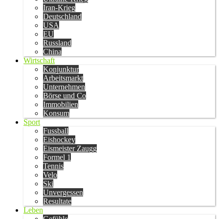
Iran-Krieg
Deutschland
USA
EU
Russland
China
Wirtschaft
Konjunktur
Arbeitsmarkt
Unternehmen
Börse und Co
Immobilien
Konsum
Sport
Fussball
Eishockey
Eismeister Zaugg
Formel 1
Tennis
Velo
Ski
Unvergessen
Resultate
Leben
Gefühle