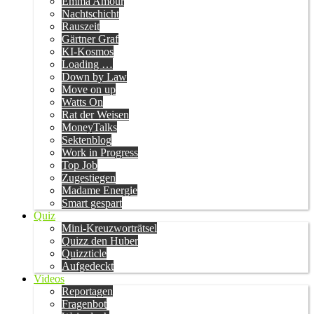
Emma Amour
Nachtschicht
Rauszeit
Gärtner Graf
KI-Kosmos
Loading …
Down by Law
Move on up
Watts On
Rat der Weisen
MoneyTalks
Sektenblog
Work in Progress
Top Job
Zugestiegen
Madame Energie
Smart gespart
Quiz
Mini-Kreuzworträtsel
Quizz den Huber
Quizzticle
Aufgedeckt
Videos
Reportagen
Fragenbot