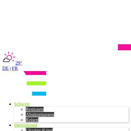
29°
DE
|
FR
Schweiz
Regionen
Abstimmungen
Reisen
International
Ukraine-Krieg