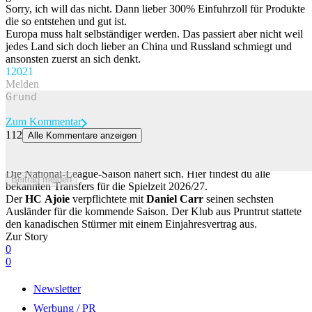
Sorry, ich will das nicht. Dann lieber 300% Einfuhrzoll für Produkte
die so entstehen und gut ist.
Europa muss halt selbständiger werden. Das passiert aber nicht weil
jedes Land sich doch lieber an China und Russland schmiegt und
ansonsten zuerst an sich denkt.
120
21
Melden
Zum Kommentar
112
Alle Kommentare anzeigen
Carr verstärkt Ajoie +++ Biel verpflichtet Vermin und gibt
Kneubühler ab
Die National-League-Saison nähert sich. Hier findest du alle
Beitrag melden
bekannten Transfers für die Spielzeit 2026/27.
Der
HC
Ajoie
verpflichtete mit
Daniel
Carr
seinen sechsten
Ausländer für die kommende Saison. Der Klub aus Pruntrut stattete
den kanadischen Stürmer mit einem Einjahresvertrag aus.
Zur Story
0
0
Newsletter
Werbung / PR