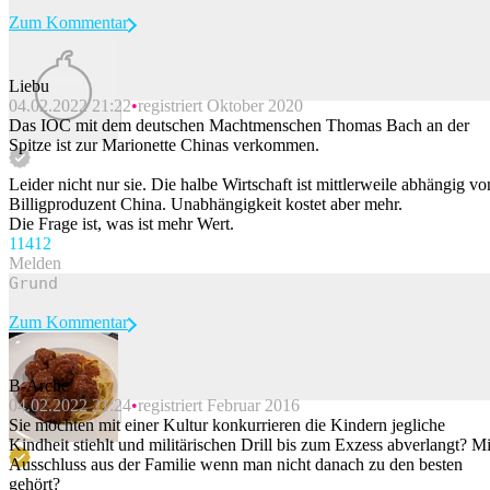
Zum Kommentar
Liebu
04.02.2022 21:22
registriert Oktober 2020
Beitrag melden
Das IOC mit dem deutschen Machtmenschen Thomas Bach an der
Spitze ist zur Marionette Chinas verkommen.
Leider nicht nur sie. Die halbe Wirtschaft ist mittlerweile abhängig vo
Billigproduzent China. Unabhängigkeit kostet aber mehr.
Die Frage ist, was ist mehr Wert.
114
12
Melden
Zum Kommentar
B-Arche
04.02.2022 21:24
registriert Februar 2016
Beitrag melden
Sie möchten mit einer Kultur konkurrieren die Kindern jegliche
Kindheit stiehlt und militärischen Drill bis zum Exzess abverlangt? Mi
Ausschluss aus der Familie wenn man nicht danach zu den besten
gehört?