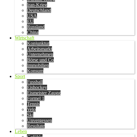
Iran-Krieg
Deutschland
USA
EU
Russland
China
Wirtschaft
Konjunktur
Arbeitsmarkt
Unternehmen
Börse und Co
Immobilien
Konsum
Sport
Fussball
Eishockey
Eismeister Zaugg
Formel 1
Tennis
Velo
Ski
Unvergessen
Resultate
Leben
Gefühle