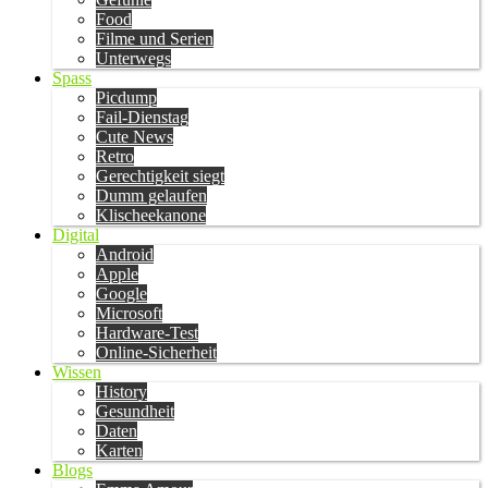
Food
Filme und Serien
Unterwegs
Spass
Picdump
Fail-Dienstag
Cute News
Retro
Gerechtigkeit siegt
Dumm gelaufen
Klischeekanone
Digital
Android
Apple
Google
Microsoft
Hardware-Test
Online-Sicherheit
Wissen
History
Gesundheit
Daten
Karten
Blogs