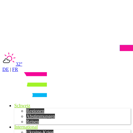
32°
DE
|
FR
Schweiz
Regionen
Abstimmungen
Reisen
International
Ukraine-Krieg