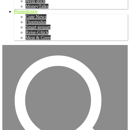
Wein doch
MoneyTalks
Promotionen
Gute News
Flugmodus
Smart gespart
Reise-Glück
Meat & Greet