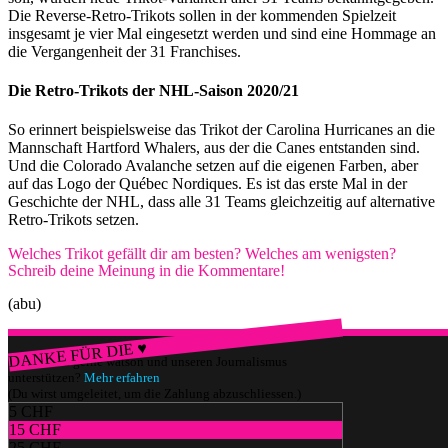
Die Reverse-Retro-Trikots sollen in der kommenden Spielzeit
insgesamt je vier Mal eingesetzt werden und sind eine Hommage an
die Vergangenheit der 31 Franchises.
Die Retro-Trikots der NHL-Saison 2020/21
So erinnert beispielsweise das Trikot der Carolina Hurricanes an die
Mannschaft Hartford Whalers, aus der die Canes entstanden sind.
Und die Colorado Avalanche setzen auf die eigenen Farben, aber
auf das Logo der Québec Nordiques. Es ist das erste Mal in der
Geschichte der NHL, dass alle 31 Teams gleichzeitig auf alternative
Retro-Trikots setzen.
Welches Trikot gefällt dir am besten? Welches am wenigsten?
Schreib deine Meinung in die Kommentare!
(abu)
DANKE FÜR DIE ♥
Würdest du gerne watson und unseren Journalismus
unterstützen?
Mehr erfahren
(Du wirst umgeleitet, um die Zahlung abzuschliessen.)
5 CHF
15 CHF
25 CHF