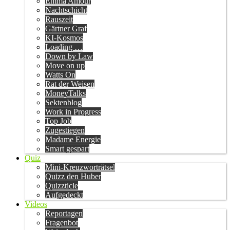
Emma Amour
Nachtschicht
Rauszeit
Gärtner Graf
KI-Kosmos
Loading …
Down by Law
Move on up
Watts On
Rat der Weisen
MoneyTalks
Sektenblog
Work in Progress
Top Job
Zugestiegen
Madame Energie
Smart gespart
Quiz
Mini-Kreuzworträtsel
Quizz den Huber
Quizzticle
Aufgedeckt
Videos
Reportagen
Fragenbot