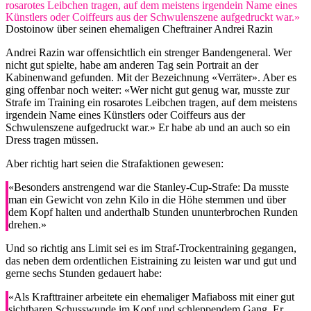
rosarotes Leibchen tragen, auf dem meistens irgendein Name eines
Künstlers oder Coiffeurs aus der Schwulenszene aufgedruckt war.»
Dostoinow über seinen ehemaligen Cheftrainer Andrei Razin
Andrei Razin war offensichtlich ein strenger Bandengeneral. Wer
nicht gut spielte, habe am anderen Tag sein Portrait an der
Kabinenwand gefunden. Mit der Bezeichnung «Verräter». Aber es
ging offenbar noch weiter: «Wer nicht gut genug war, musste zur
Strafe im Training ein rosarotes Leibchen tragen, auf dem meistens
irgendein Name eines Künstlers oder Coiffeurs aus der
Schwulenszene aufgedruckt war.» Er habe ab und an auch so ein
Dress tragen müssen.
Aber richtig hart seien die Strafaktionen gewesen:
«Besonders anstrengend war die Stanley-Cup-Strafe: Da musste
man ein Gewicht von zehn Kilo in die Höhe stemmen und über
dem Kopf halten und anderthalb Stunden ununterbrochen Runden
drehen.»
Und so richtig ans Limit sei es im Straf-Trockentraining gegangen,
das neben dem ordentlichen Eistraining zu leisten war und gut und
gerne sechs Stunden gedauert habe:
«Als Krafttrainer arbeitete ein ehemaliger Mafiaboss mit einer gut
sichtbaren Schusswunde im Kopf und schleppendem Gang. Er