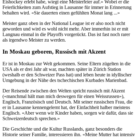
Eishockey erlebt habe, wiegt eine Meisterfeier auf.» Wobei er die
Feierlichkeiten zum Aufstieg in Lausanne für immer in Erinnerung
behalten wird. «Sie dauerten einen gefühlten Monat lang ...»
Meister ganz oben in der National League ist er also noch nicht
geworden und wird es wohl nicht mehr. Aber immerhin ist er mit
Langnau einmal in die Playoffs vorgerückt. Das ist fast noch rarer
als irgendwo Meister zu werden.
In Moskau geboren, Russisch mit Akzent
Er ist in Moskau zur Welt gekommen. Seine Eltern zügelten in die
USA als er drei Jahr alt war, machten später in Zürich Station
(weshalb er den Schweizer Pass hat) und leben heute in idyllischer
Umgebung in der Nähe des tschechischen Kurbades Marienbad.
Der Reisende zwischen den Welten spricht russisch mit Akzent
(«manchmal hält man mich deswegen für einen Weissrussen»),
Englisch, Französisch und Deutsch. Mit seiner russischen Frau, die
er in Lausanne kennengelernt hat, der Einfachheit halber meistens
Englisch. «Aber wenn wir Kinder haben, sorgen wir dafür, dass sie
Schweizerdeutsch sprechen.»
Die Geschichte und die Kultur Russlands, ganz besonders die
Historie seiner Familie, interessieren ihn. «Meine Mutter hat intensiv