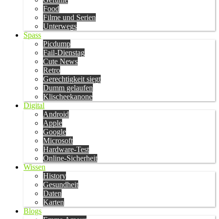
Food
Filme und Serien
Unterwegs
Spass
Picdump
Fail-Dienstag
Cute News
Retro
Gerechtigkeit siegt
Dumm gelaufen
Klischeekanone
Digital
Android
Apple
Google
Microsoft
Hardware-Test
Online-Sicherheit
Wissen
History
Gesundheit
Daten
Karten
Blogs