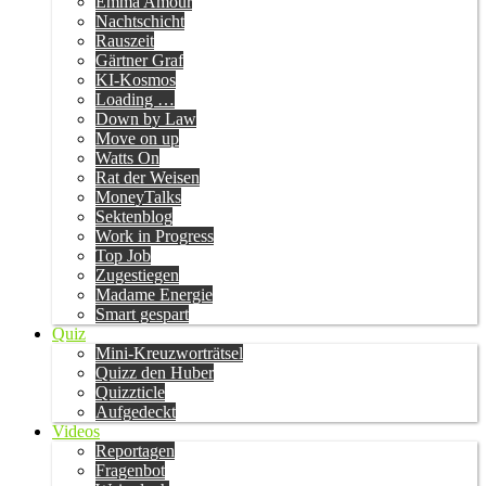
Emma Amour
Nachtschicht
Rauszeit
Gärtner Graf
KI-Kosmos
Loading …
Down by Law
Move on up
Watts On
Rat der Weisen
MoneyTalks
Sektenblog
Work in Progress
Top Job
Zugestiegen
Madame Energie
Smart gespart
Quiz
Mini-Kreuzworträtsel
Quizz den Huber
Quizzticle
Aufgedeckt
Videos
Reportagen
Fragenbot