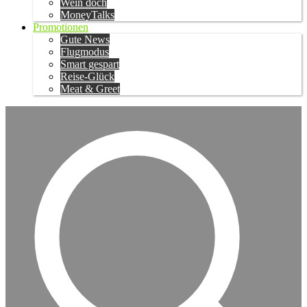
Wein doch
MoneyTalks
Promotionen
Gute News
Flugmodus
Smart gespart
Reise-Glück
Meat & Greet