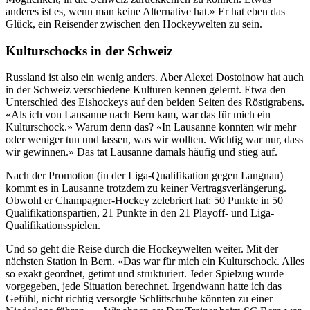
anderes ist es, wenn man keine Alternative hat.» Er hat eben das
Glück, ein Reisender zwischen den Hockeywelten zu sein.
Kulturschocks in der Schweiz
Russland ist also ein wenig anders. Aber Alexei Dostoinow hat auch
in der Schweiz verschiedene Kulturen kennen gelernt. Etwa den
Unterschied des Eishockeys auf den beiden Seiten des Röstigrabens.
«Als ich von Lausanne nach Bern kam, war das für mich ein
Kulturschock.» Warum denn das? «In Lausanne konnten wir mehr
oder weniger tun und lassen, was wir wollten. Wichtig war nur, dass
wir gewinnen.» Das tat Lausanne damals häufig und stieg auf.
Nach der Promotion (in der Liga-Qualifikation gegen Langnau)
kommt es in Lausanne trotzdem zu keiner Vertragsverlängerung.
Obwohl er Champagner-Hockey zelebriert hat: 50 Punkte in 50
Qualifikationspartien, 21 Punkte in den 21 Playoff- und Liga-
Qualifikationsspielen.
Und so geht die Reise durch die Hockeywelten weiter. Mit der
nächsten Station in Bern. «Das war für mich ein Kulturschock. Alles
so exakt geordnet, getimt und strukturiert. Jeder Spielzug wurde
vorgegeben, jede Situation berechnet. Irgendwann hatte ich das
Gefühl, nicht richtig versorgte Schlittschuhe könnten zu einer