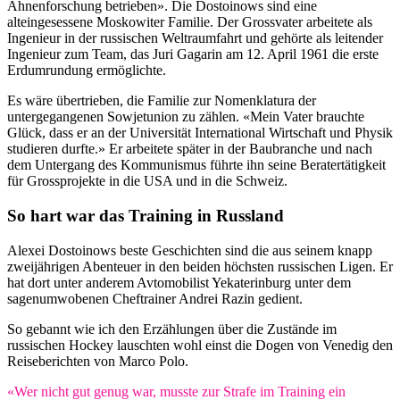
Ahnenforschung betrieben». Die Dostoinows sind eine
alteingesessene Moskowiter Familie. Der Grossvater arbeitete als
Ingenieur in der russischen Weltraumfahrt und gehörte als leitender
Ingenieur zum Team, das Juri Gagarin am 12. April 1961 die erste
Erdumrundung ermöglichte.
Es wäre übertrieben, die Familie zur Nomenklatura der
untergegangenen Sowjetunion zu zählen. «Mein Vater brauchte
Glück, dass er an der Universität International Wirtschaft und Physik
studieren durfte.» Er arbeitete später in der Baubranche und nach
dem Untergang des Kommunismus führte ihn seine Beratertätigkeit
für Grossprojekte in die USA und in die Schweiz.
So hart war das Training in Russland
Alexei Dostoinows beste Geschichten sind die aus seinem knapp
zweijährigen Abenteuer in den beiden höchsten russischen Ligen. Er
hat dort unter anderem Avtomobilist Yekaterinburg unter dem
sagenumwobenen Cheftrainer Andrei Razin gedient.
So gebannt wie ich den Erzählungen über die Zustände im
russischen Hockey lauschten wohl einst die Dogen von Venedig den
Reiseberichten von Marco Polo.
«Wer nicht gut genug war, musste zur Strafe im Training ein