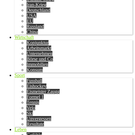
Iran-Krieg
Deutschland
USA
EU
Russland
China
Wirtschaft
Konjunktur
Arbeitsmarkt
Unternehmen
Börse und Co
Immobilien
Konsum
Sport
Fussball
Eishockey
Eismeister Zaugg
Formel 1
Tennis
Velo
Ski
Unvergessen
Resultate
Leben
Gefühle