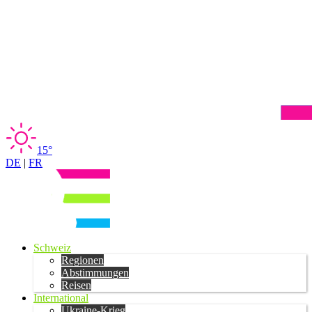
15°
DE
|
FR
Schweiz
Regionen
Abstimmungen
Reisen
International
Ukraine-Krieg