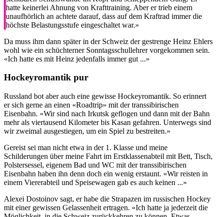
hatte keinerlei Ahnung von Krafttraining. Aber er trieb einem
unaufhörlich an achtete darauf, dass auf dem Kraftrad immer die
höchste Belastungsstufe eingeschaltet war.»
Da muss ihm dann später in der Schweiz der gestrenge Heinz Ehlers
wohl wie ein schüchterner Sonntagsschullehrer vorgekommen sein.
«Ich hatte es mit Heinz jedenfalls immer gut ...»
Hockeyromantik pur
Russland bot aber auch eine gewisse Hockeyromantik. So erinnert
er sich gerne an einen «Roadtrip» mit der transsibirischen
Eisenbahn. «Wir sind nach Irkutsk geflogen und dann mit der Bahn
mehr als viertausend Kilometer bis Kasan gefahren. Unterwegs sind
wir zweimal ausgestiegen, um ein Spiel zu bestreiten.»
Gereist sei man nicht etwa in der 1. Klasse und meine
Schilderungen über meine Fahrt im Erstklassenabteil mit Bett, Tisch,
Polstersessel, eigenem Bad und WC mit der transsibirischen
Eisenbahn haben ihn denn doch ein wenig erstaunt. «Wir reisten in
einem Viererabteil und Speisewagen gab es auch keinen ...»
Alexei Dostoinov sagt, er habe die Strapazen im russischen Hockey
mit einer gewissen Gelassenheit ertragen. «Ich hatte ja jederzeit die
Möglichkeit, in die Schweiz zurückkehren zu können. Etwas