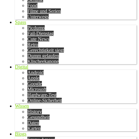
Food
Filme und Serien
Unterwegs
Spass
Picdump
Fail-Dienstag
Cute News
Retro
Gerechtigkeit siegt
Dumm gelaufen
Klischeekanone
Digital
Android
Apple
Google
Microsoft
Hardware-Test
Online-Sicherheit
Wissen
History
Gesundheit
Daten
Karten
Blogs