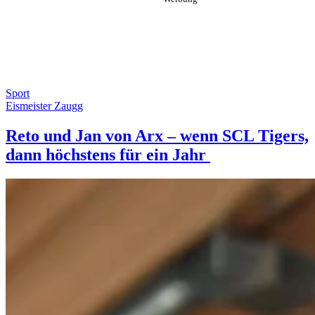
Sport
Eismeister Zaugg
Reto und Jan von Arx – wenn SCL Tigers,
dann höchstens für ein Jahr