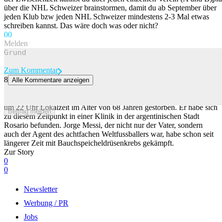
über die NHL Schweizer brainstormen, damit du ab September über
jeden Klub bzw jeden NHL Schweizer mindestens 2-3 Mal etwas
schreiben kannst. Das wäre doch was oder nicht?
0
0
Melden
Zum Kommentar
8
Alle Kommentare anzeigen
Lionel Messis Vater Jorge ist mit 68 Jahren gestorben
Jorge Messi ist tot. Der Vater von Lionel Messi ist am Freitagabend
um 22 Uhr Lokalzeit im Alter von 68 Jahren gestorben. Er habe sich
Beitrag melden
zu diesem Zeitpunkt in einer Klinik in der argentinischen Stadt
Rosario befunden. Jorge Messi, der nicht nur der Vater, sondern
auch der Agent des achtfachen Weltfussballers war, habe schon seit
längerer Zeit mit Bauchspeicheldrüsenkrebs gekämpft.
Zur Story
0
0
Newsletter
Werbung / PR
Jobs