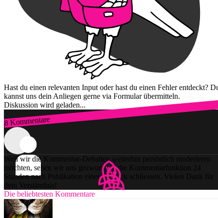
Hast du einen relevanten Input oder hast du einen Fehler entdeckt? D
kannst uns dein Anliegen gerne via Formular übermitteln.
Diskussion wird geladen...
8 Kommentare
Zum Login
Weil wir die Kommentar-Debatten weiterhin persönlich moderieren
möchten, sehen wir uns gezwungen, die Kommentarfunktion 24
Stunden nach Publikation einer Story zu schliessen. Vielen Dank für
dein Verständnis!
Die beliebtesten Kommentare