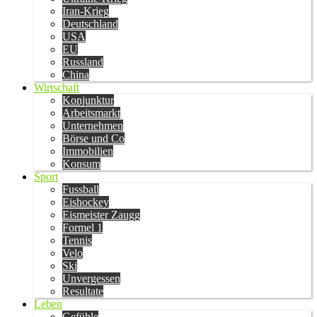
Iran-Krieg
Deutschland
USA
EU
Russland
China
Wirtschaft
Konjunktur
Arbeitsmarkt
Unternehmen
Börse und Co
Immobilien
Konsum
Sport
Fussball
Eishockey
Eismeister Zaugg
Formel 1
Tennis
Velo
Ski
Unvergessen
Resultate
Leben
Gefühle