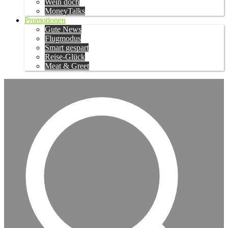
Wein doch
MoneyTalks
Promotionen
Gute News
Flugmodus
Smart gespart
Reise-Glück
Meat & Greet