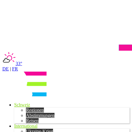
33°
DE
|
FR
Schweiz
Regionen
Abstimmungen
Reisen
International
Ukraine-Krieg