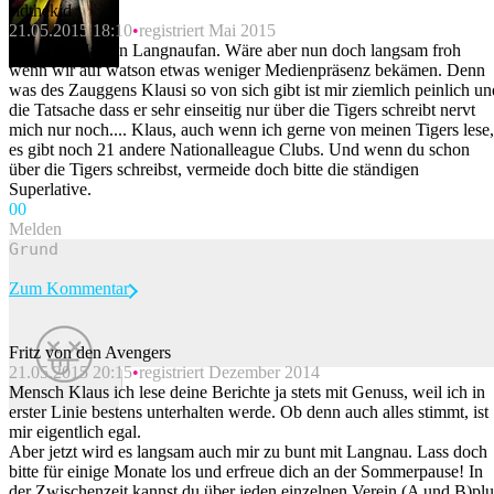
sidthekid
21.05.2015 18:10
registriert Mai 2015
Bin ja seit Jahren Langnaufan. Wäre aber nun doch langsam froh
wenn wir auf watson etwas weniger Medienpräsenz bekämen. Denn
was des Zauggens Klausi so von sich gibt ist mir ziemlich peinlich un
die Tatsache dass er sehr einseitig nur über die Tigers schreibt nervt
mich nur noch.... Klaus, auch wenn ich gerne von meinen Tigers lese,
es gibt noch 21 andere Nationalleague Clubs. Und wenn du schon
über die Tigers schreibst, vermeide doch bitte die ständigen
Superlative.
0
0
Melden
Zum Kommentar
Fritz von den Avengers
21.05.2015 20:15
registriert Dezember 2014
Beitrag melden
Mensch Klaus ich lese deine Berichte ja stets mit Genuss, weil ich in
erster Linie bestens unterhalten werde. Ob denn auch alles stimmt, ist
mir eigentlich egal.
Aber jetzt wird es langsam auch mir zu bunt mit Langnau. Lass doch
bitte für einige Monate los und erfreue dich an der Sommerpause! In
der Zwischenzeit kannst du über jeden einzelnen Verein (A und B)plu