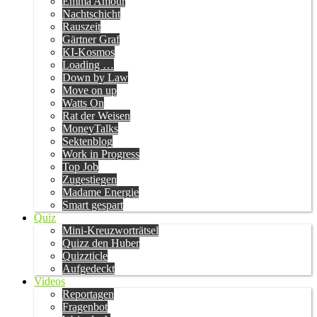
Emma Amour
Nachtschicht
Rauszeit
Gärtner Graf
KI-Kosmos
Loading …
Down by Law
Move on up
Watts On
Rat der Weisen
MoneyTalks
Sektenblog
Work in Progress
Top Job
Zugestiegen
Madame Energie
Smart gespart
Quiz
Mini-Kreuzworträtsel
Quizz den Huber
Quizzticle
Aufgedeckt
Videos
Reportagen
Fragenbot