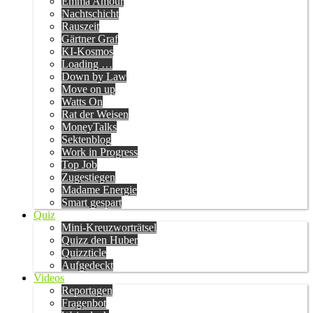
Emma Amour
Nachtschicht
Rauszeit
Gärtner Graf
KI-Kosmos
Loading …
Down by Law
Move on up
Watts On
Rat der Weisen
MoneyTalks
Sektenblog
Work in Progress
Top Job
Zugestiegen
Madame Energie
Smart gespart
Quiz
Mini-Kreuzworträtsel
Quizz den Huber
Quizzticle
Aufgedeckt
Videos
Reportagen
Fragenbot