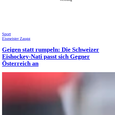
Sport
Eismeister Zaugg
Geigen statt rumpeln: Die Schweizer
Eishockey-Nati passt sich Gegner
Österreich an