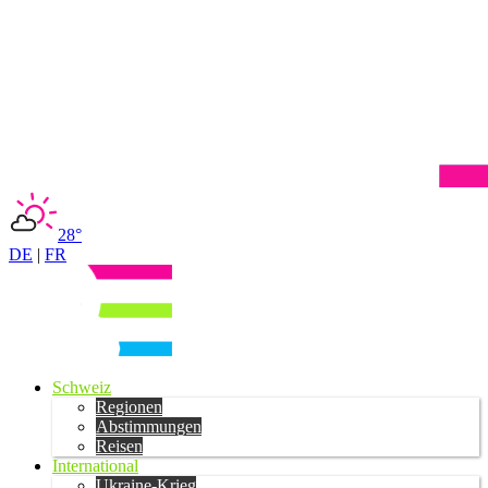
28°
DE
|
FR
Schweiz
Regionen
Abstimmungen
Reisen
International
Ukraine-Krieg