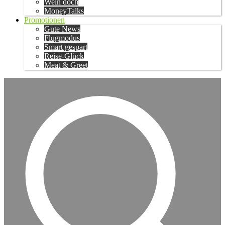
Wein doch
MoneyTalks
Promotionen
Gute News
Flugmodus
Smart gespart
Reise-Glück
Meat & Greet