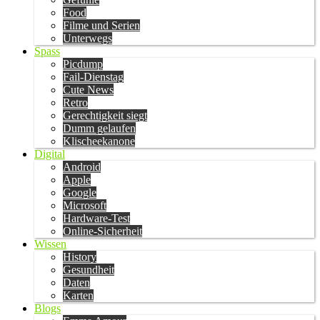
Food
Filme und Serien
Unterwegs
Spass
Picdump
Fail-Dienstag
Cute News
Retro
Gerechtigkeit siegt
Dumm gelaufen
Klischeekanone
Digital
Android
Apple
Google
Microsoft
Hardware-Test
Online-Sicherheit
Wissen
History
Gesundheit
Daten
Karten
Blogs