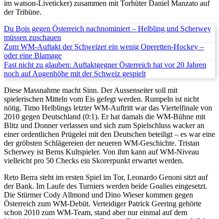
im watson-Liveticker) zusammen mit Torhüter Daniel Manzato auf
der Tribüne.
Du Bois gegen Österreich nachnominiert – Helbling und Scherwey
müssen zuschauen
Zum WM-Auftakt der Schweizer ein wenig Operetten-Hockey –
oder eine Blamage
Fast nicht zu glauben: Auftaktgegner Österreich hat vor 20 Jahren
noch auf Augenhöhe mit der Schweiz gespielt
Diese Massnahme macht Sinn. Der Aussenseiter soll mit
spielerischen Mitteln vom Eis gefegt werden. Rumpeln ist nicht
nötig. Timo Helblings letzter WM-Auftritt war das Viertelfinale von
2010 gegen Deutschland (0:1). Er hat damals die WM-Bühne mit
Blitz und Donner verlassen und sich zum Spielschluss wacker an
einer ordentlichen Prügelei mit den Deutschen beteiligt – es war eine
der gröbsten Schlägereien der neueren WM-Geschichte. Tristan
Scherwey ist Berns Kultspieler. Von ihm kann auf WM-Niveau
vielleicht pro 50 Checks ein Skorerpunkt erwartet werden.
Reto Berra steht im ersten Spiel im Tor, Leonardo Genoni sitzt auf
der Bank. Im Laufe des Turniers werden beide Goalies eingesetzt.
Die Stürmer Cody Allmond und Dino Wieser kommen gegen
Österreich zum WM-Debüt. Verteidiger Patrick Geering gehörte
schon 2010 zum WM-Team, stand aber nur einmal auf dem