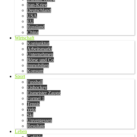
Iran-Krieg
Deutschland
USA
EU
Russland
China
Wirtschaft
Konjunktur
Arbeitsmarkt
Unternehmen
Börse und Co
Immobilien
Konsum
Sport
Fussball
Eishockey
Eismeister Zaugg
Formel 1
Tennis
Velo
Ski
Unvergessen
Resultate
Leben
Gefühle