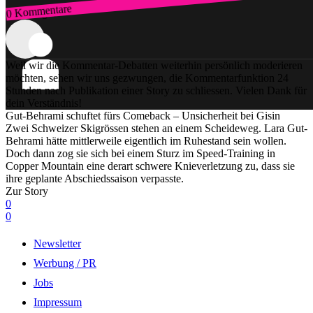
0 Kommentare
Zum Login
Weil wir die Kommentar-Debatten weiterhin persönlich moderieren
möchten, sehen wir uns gezwungen, die Kommentarfunktion 24
Stunden nach Publikation einer Story zu schliessen. Vielen Dank für
dein Verständnis!
Gut-Behrami schuftet fürs Comeback – Unsicherheit bei Gisin
Zwei Schweizer Skigrössen stehen an einem Scheideweg. Lara Gut-
Behrami hätte mittlerweile eigentlich im Ruhestand sein wollen.
Doch dann zog sie sich bei einem Sturz im Speed-Training in
Copper Mountain eine derart schwere Knieverletzung zu, dass sie
ihre geplante Abschiedssaison verpasste.
Zur Story
0
0
Newsletter
Werbung / PR
Jobs
Impressum