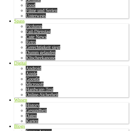
Food
Filme und Serien
Unterwegs
Spass
Picdump
Fail-Dienstag
Cute News
Retro
Gerechtigkeit siegt
Dumm gelaufen
Klischeekanone
Digital
Android
Apple
Google
Microsoft
Hardware-Test
Online-Sicherheit
Wissen
History
Gesundheit
Daten
Karten
Blogs