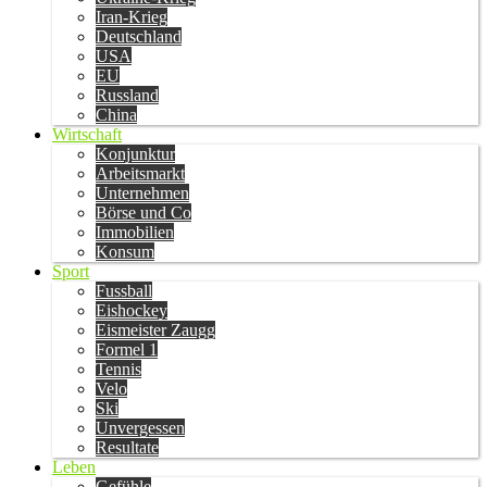
Iran-Krieg
Deutschland
USA
EU
Russland
China
Wirtschaft
Konjunktur
Arbeitsmarkt
Unternehmen
Börse und Co
Immobilien
Konsum
Sport
Fussball
Eishockey
Eismeister Zaugg
Formel 1
Tennis
Velo
Ski
Unvergessen
Resultate
Leben
Gefühle