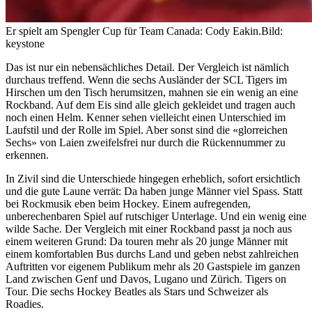
Er spielt am Spengler Cup für Team Canada: Cody Eakin.
Bild:
keystone
Das ist nur ein nebensächliches Detail. Der Vergleich ist nämlich
durchaus treffend. Wenn die sechs Ausländer der SCL Tigers im
Hirschen um den Tisch herumsitzen, mahnen sie ein wenig an eine
Rockband. Auf dem Eis sind alle gleich gekleidet und tragen auch
noch einen Helm. Kenner sehen vielleicht einen Unterschied im
Laufstil und der Rolle im Spiel. Aber sonst sind die «glorreichen
Sechs» von Laien zweifelsfrei nur durch die Rückennummer zu
erkennen.
In Zivil sind die Unterschiede hingegen erheblich, sofort ersichtlich
und die gute Laune verrät: Da haben junge Männer viel Spass. Statt
bei Rockmusik eben beim Hockey. Einem aufregenden,
unberechenbaren Spiel auf rutschiger Unterlage. Und ein wenig eine
wilde Sache. Der Vergleich mit einer Rockband passt ja noch aus
einem weiteren Grund: Da touren mehr als 20 junge Männer mit
einem komfortablen Bus durchs Land und geben nebst zahlreichen
Auftritten vor eigenem Publikum mehr als 20 Gastspiele im ganzen
Land zwischen Genf und Davos, Lugano und Zürich. Tigers on
Tour. Die sechs Hockey Beatles als Stars und Schweizer als
Roadies.