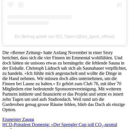
Ein Beitrag geteilt von SCL Tigers (@scl_tigers_official)
Die «Berner Zeitung» hatte Anfang November in einer Story
berichtet, dass sich die vier Finnen im Emmental wohlfühlen. Und
doch hätten sie unisono etwas zu bemängeln: die fehlende Sauna in
der Eishalle. Christoph Lädrach sah sich als Saunabauer verpflichtet,
zu handeln. «Ich fühlte mich angestachelt und wollte die Dinge in
die Hand nehmen. Wir müssen doch alles unternehmen, um die
Finnen bei Laune zu halten.» Er gehört zum Club 76, mit über 70
Mitgliedern eine bedeutende Sponsorenvereinigung. Mit weiteren
Partnern initiierte und finanzierte er das Projekt und setzte es innert
zehn Tagen um und aufs Stadiondach. Weil rund um die
Garderoben genug grosse Räume fehlen, blieb das Dach als einzige
Option.
Eismeister Zaugg
HCD-Präsident Domenig: «Der Spengler Cup soll CO₂-neutral