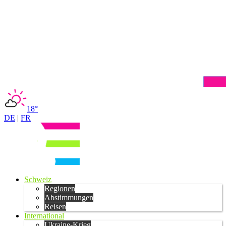
18°
DE
|
FR
Schweiz
Regionen
Abstimmungen
Reisen
International
Ukraine-Krieg