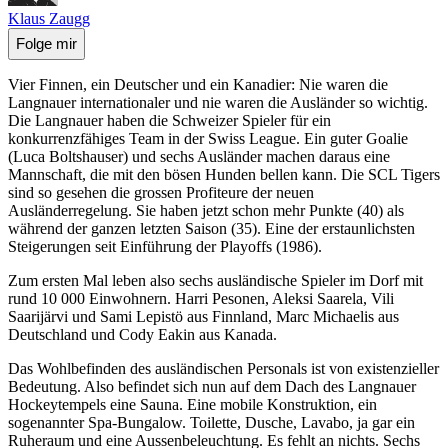
Klaus Zaugg
Folge mir
Vier Finnen, ein Deutscher und ein Kanadier: Nie waren die
Langnauer internationaler und nie waren die Ausländer so wichtig.
Die Langnauer haben die Schweizer Spieler für ein
konkurrenzfähiges Team in der Swiss League. Ein guter Goalie
(Luca Boltshauser) und sechs Ausländer machen daraus eine
Mannschaft, die mit den bösen Hunden bellen kann. Die SCL Tigers
sind so gesehen die grossen Profiteure der neuen
Ausländerregelung. Sie haben jetzt schon mehr Punkte (40) als
während der ganzen letzten Saison (35). Eine der erstaunlichsten
Steigerungen seit Einführung der Playoffs (1986).
Zum ersten Mal leben also sechs ausländische Spieler im Dorf mit
rund 10 000 Einwohnern. Harri Pesonen, Aleksi Saarela, Vili
Saarijärvi und Sami Lepistö aus Finnland, Marc Michaelis aus
Deutschland und Cody Eakin aus Kanada.
Das Wohlbefinden des ausländischen Personals ist von existenzieller
Bedeutung. Also befindet sich nun auf dem Dach des Langnauer
Hockeytempels eine Sauna. Eine mobile Konstruktion, ein
sogenannter Spa-Bungalow. Toilette, Dusche, Lavabo, ja gar ein
Ruheraum und eine Aussenbeleuchtung. Es fehlt an nichts. Sechs