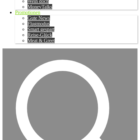
Wein doch
MoneyTalks
Promotionen
Gute News
Flugmodus
Smart gespart
Reise-Glück
Meat & Greet