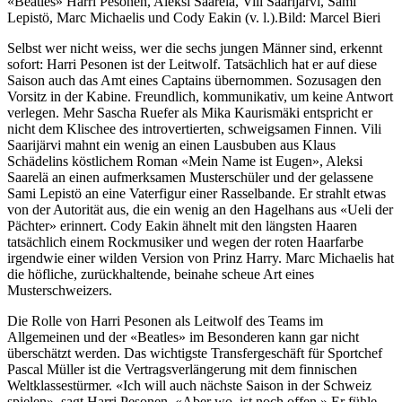
«Beatles» Harri Pesonen, Aleksi Saarela, Vili Saarijärvi, Sami
Lepistö, Marc Michaelis und Cody Eakin (v. l.).
Bild: Marcel Bieri
Selbst wer nicht weiss, wer die sechs jungen Männer sind, erkennt
sofort: Harri Pesonen ist der Leitwolf. Tatsächlich hat er auf diese
Saison auch das Amt eines Captains übernommen. Sozusagen den
Vorsitz in der Kabine. Freundlich, kommunikativ, um keine Antwort
verlegen. Mehr Sascha Ruefer als Mika Kaurismäki entspricht er
nicht dem Klischee des introvertierten, schweigsamen Finnen. Vili
Saarijärvi mahnt ein wenig an einen Lausbuben aus Klaus
Schädelins köstlichem Roman «Mein Name ist Eugen», Aleksi
Saarelä an einen aufmerksamen Musterschüler und der gelassene
Sami Lepistö an eine Vaterfigur einer Rasselbande. Er strahlt etwas
von der Autorität aus, die ein wenig an den Hagelhans aus «Ueli der
Pächter» erinnert. Cody Eakin ähnelt mit den längsten Haaren
tatsächlich einem Rockmusiker und wegen der roten Haarfarbe
irgendwie einer wilden Version von Prinz Harry. Marc Michaelis hat
die höfliche, zurückhaltende, beinahe scheue Art eines
Musterschweizers.
Die Rolle von Harri Pesonen als Leitwolf des Teams im
Allgemeinen und der «Beatles» im Besonderen kann gar nicht
überschätzt werden. Das wichtigste Transfergeschäft für Sportchef
Pascal Müller ist die Vertragsverlängerung mit dem finnischen
Weltklassestürmer. «Ich will auch nächste Saison in der Schweiz
spielen», sagt Harri Pesonen. «Aber wo, ist noch offen.» Er fühle