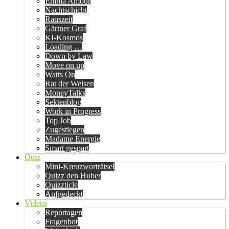
Emma Amour
Nachtschicht
Rauszeit
Gärtner Graf
KI-Kosmos
Loading …
Down by Law
Move on up
Watts On
Rat der Weisen
MoneyTalks
Sektenblog
Work in Progress
Top Job
Zugestiegen
Madame Energie
Smart gespart
Quiz
Mini-Kreuzworträtsel
Quizz den Huber
Quizzticle
Aufgedeckt
Videos
Reportagen
Fragenbot