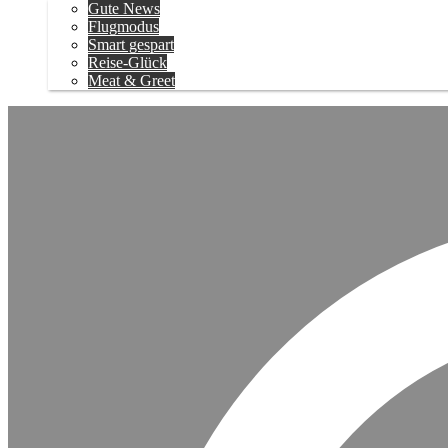
Gute News
Flugmodus
Smart gespart
Reise-Glück
Meat & Greet