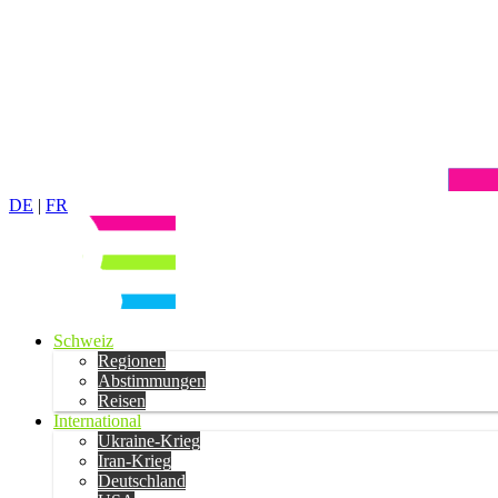
DE
|
FR
Schweiz
Regionen
Abstimmungen
Reisen
International
Ukraine-Krieg
Iran-Krieg
Deutschland