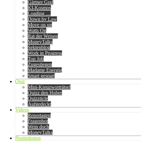
Gärtner Graf
KI-Kosmos
Loading …
Down by Law
Move on up
Watts On
Rat der Weisen
MoneyTalks
Sektenblog
Work in Progress
Top Job
Zugestiegen
Madame Energie
Smart gespart
Quiz
Mini-Kreuzworträtsel
Quizz den Huber
Quizzticle
Aufgedeckt
Videos
Reportagen
Fragenbot
Wein doch
MoneyTalks
Promotionen