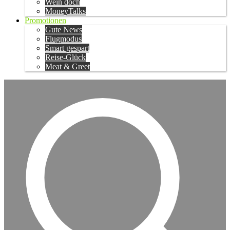
Wein doch
MoneyTalks
Promotionen
Gute News
Flugmodus
Smart gespart
Reise-Glück
Meat & Greet