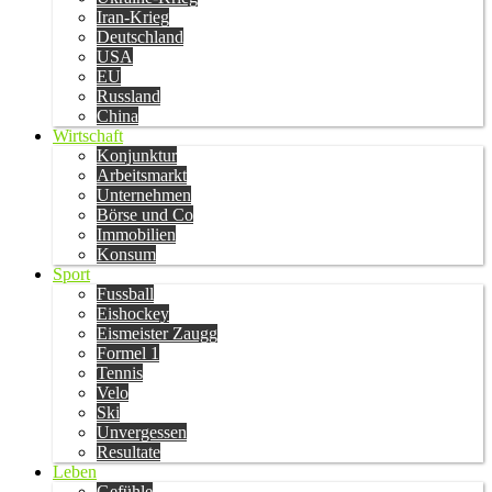
Iran-Krieg
Deutschland
USA
EU
Russland
China
Wirtschaft
Konjunktur
Arbeitsmarkt
Unternehmen
Börse und Co
Immobilien
Konsum
Sport
Fussball
Eishockey
Eismeister Zaugg
Formel 1
Tennis
Velo
Ski
Unvergessen
Resultate
Leben
Gefühle