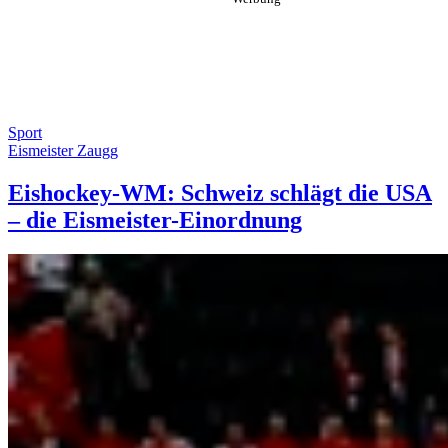
Sport
Eismeister Zaugg
Eishockey-WM: Schweiz schlägt die USA
– die Eismeister-Einordnung