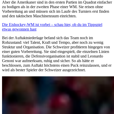
Aber die Amerikaner sind in den ersten Partien im Quadrat einfacher
zu bodigen als in der zweiten Phase einer WM. Sie reisen ohne
Vorbereitung an und müssen sich im Laufe des Turniers erst finden
und den taktischen Maschinenraum einrichten.
Die Eishockey-WM ist vorbei – schau hier, ob du im Tippspiel
etwas gewonnen hast
Bei der Auftaktniederlage befand sich das Team noch im
Rohzustand: viel Talent, Kraft und Tempo, aber noch zu wenig
Struktur und Organisation. Die Schweizer profitieren hingegen von
einer guten Vorbereitung. Sie sind eingespielt, die einzelnen Linien
funktionieren, die Defensivorganisation ist stabil und Leonardo
Genoni war aufmerksam, ruhig und sicher. So als hätte er
beschlossen, zum Auftakt höchstens einen Puck reinzulassen, und er
wird als bester Spieler der Schweizer ausgezeichnet.