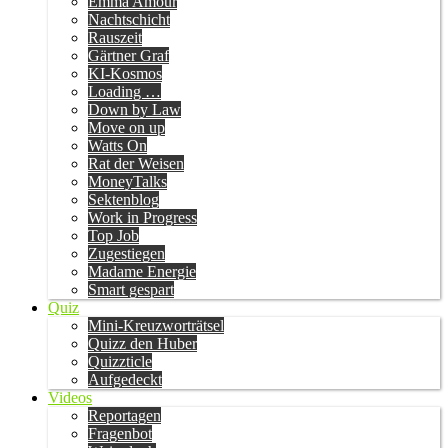
Emma Amour
Nachtschicht
Rauszeit
Gärtner Graf
KI-Kosmos
Loading …
Down by Law
Move on up
Watts On
Rat der Weisen
MoneyTalks
Sektenblog
Work in Progress
Top Job
Zugestiegen
Madame Energie
Smart gespart
Quiz
Mini-Kreuzworträtsel
Quizz den Huber
Quizzticle
Aufgedeckt
Videos
Reportagen
Fragenbot