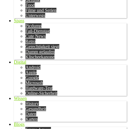
Food
Filme und Serien
Unterwegs
Spass
Picdump
Fail-Dienstag
Cute News
Retro
Gerechtigkeit siegt
Dumm gelaufen
Klischeekanone
Digital
Android
Apple
Google
Microsoft
Hardware-Test
Online-Sicherheit
Wissen
History
Gesundheit
Daten
Karten
Blogs