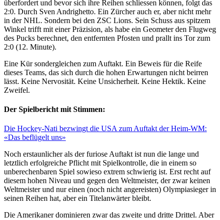
überfordert und bevor sich ihre Reihen schliessen können, folgt das
2:0. Durch Sven Andrighetto. Ein Zürcher auch er, aber nicht mehr
in der NHL. Sondern bei den ZSC Lions. Sein Schuss aus spitzem
Winkel trifft mit einer Präzision, als habe ein Geometer den Flugweg
des Pucks berechnet, den entfernten Pfosten und prallt ins Tor zum
2:0 (12. Minute).
Eine Kür sondergleichen zum Auftakt. Ein Beweis für die Reife
dieses Teams, das sich durch die hohen Erwartungen nicht beirren
lässt. Keine Nervosität. Keine Unsicherheit. Keine Hektik. Keine
Zweifel.
Der Spielbericht mit Stimmen:
Die Hockey-Nati bezwingt die USA zum Auftakt der Heim-WM:
«Das beflügelt uns»
Noch erstaunlicher als der furiose Auftakt ist nun die lange und
letztlich erfolgreiche Pflicht mit Spielkontrolle, die in einem so
unberechenbaren Spiel sowieso extrem schwierig ist. Erst recht auf
diesem hohen Niveau und gegen den Weltmeister, der zwar keinen
Weltmeister und nur einen (noch nicht angereisten) Olympiasieger in
seinen Reihen hat, aber ein Titelanwärter bleibt.
Die Amerikaner dominieren zwar das zweite und dritte Drittel. Aber