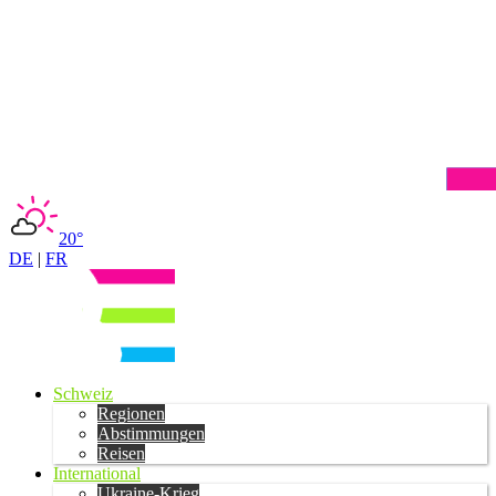
20°
DE
|
FR
Schweiz
Regionen
Abstimmungen
Reisen
International
Ukraine-Krieg