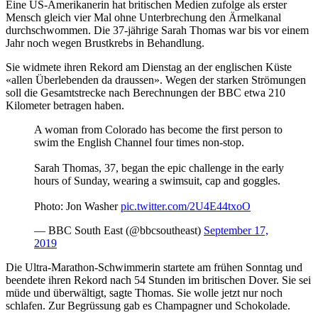
Eine US-Amerikanerin hat britischen Medien zufolge als erster
Mensch gleich vier Mal ohne Unterbrechung den Ärmelkanal
durchschwommen. Die 37-jährige Sarah Thomas war bis vor einem
Jahr noch wegen Brustkrebs in Behandlung.
Sie widmete ihren Rekord am Dienstag an der englischen Küste
«allen Überlebenden da draussen». Wegen der starken Strömungen
soll die Gesamtstrecke nach Berechnungen der BBC etwa 210
Kilometer betragen haben.
A woman from Colorado has become the first person to
swim the English Channel four times non-stop.
Sarah Thomas, 37, began the epic challenge in the early
hours of Sunday, wearing a swimsuit, cap and goggles.
Photo: Jon Washer
pic.twitter.com/2U4E44txoO
— BBC South East (@bbcsoutheast)
September 17,
2019
Die Ultra-Marathon-Schwimmerin startete am frühen Sonntag und
beendete ihren Rekord nach 54 Stunden im britischen Dover. Sie sei
müde und überwältigt, sagte Thomas. Sie wolle jetzt nur noch
schlafen. Zur Begrüssung gab es Champagner und Schokolade.