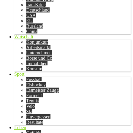
Iran-Krieg
Deutschland
USA
EU
Russland
China
Wirtschaft
Konjunktur
Arbeitsmarkt
Unternehmen
Börse und Co
Immobilien
Konsum
Sport
Fussball
Eishockey
Eismeister Zaugg
Formel 1
Tennis
Velo
Ski
Unvergessen
Resultate
Leben
Gefühle