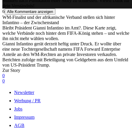
Stunden nach Publikation einer Story zu schliessen. Vielen Dank für
dein Verständnis!
6
Alle Kommentare anzeigen
WM-Finalist und der afrikanische Verband stellen sich hinter
Infantino – der Zwischenstand
Bleibt Präsident Gianni Infantino im Amt?. Diese Karte zeigt,
welche Verbände noch hinter dem FIFA-König stehen – und welche
ihn nicht mehr wählen wollen.
Gianni Infantino gerät derzeit heftig unter Druck. Er wollte über
eine neue Tochtergesellschaft namens FIFA Forward Enterprise
Anteile an den WM-Rechten an private Investoren verkaufen.
Berichten zufolge mit Beteiligung von Geldgebern aus dem Umfeld
von US-Präsident Trump.
Zur Story
0
0
Newsletter
Werbung / PR
Jobs
Impressum
AGB