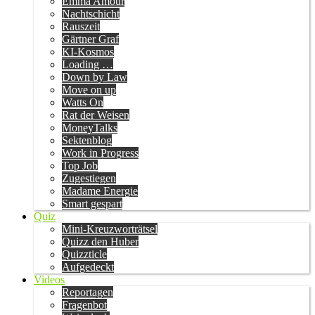
Emma Amour
Nachtschicht
Rauszeit
Gärtner Graf
KI-Kosmos
Loading …
Down by Law
Move on up
Watts On
Rat der Weisen
MoneyTalks
Sektenblog
Work in Progress
Top Job
Zugestiegen
Madame Energie
Smart gespart
Quiz
Mini-Kreuzworträtsel
Quizz den Huber
Quizzticle
Aufgedeckt
Videos
Reportagen
Fragenbot