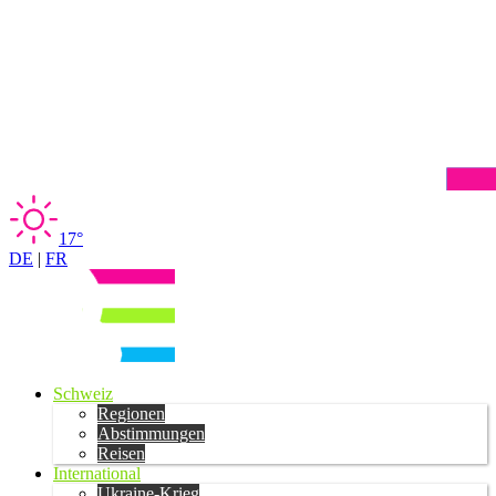
17°
DE
|
FR
Schweiz
Regionen
Abstimmungen
Reisen
International
Ukraine-Krieg