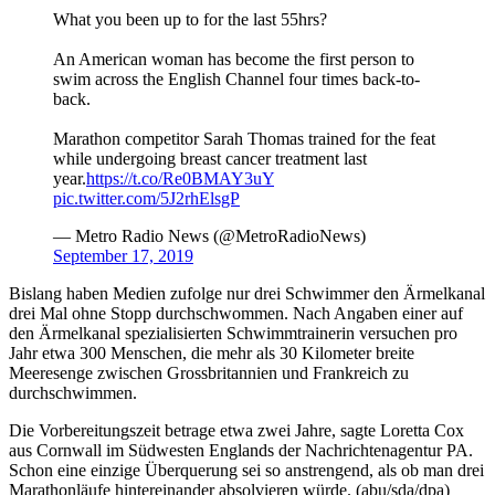
What you been up to for the last 55hrs?
An American woman has become the first person to
swim across the English Channel four times back-to-
back.
Marathon competitor Sarah Thomas trained for the feat
while undergoing breast cancer treatment last
year.
https://t.co/Re0BMAY3uY
pic.twitter.com/5J2rhElsgP
— Metro Radio News (@MetroRadioNews)
September 17, 2019
Bislang haben Medien zufolge nur drei Schwimmer den Ärmelkanal
drei Mal ohne Stopp durchschwommen. Nach Angaben einer auf
den Ärmelkanal spezialisierten Schwimmtrainerin versuchen pro
Jahr etwa 300 Menschen, die mehr als 30 Kilometer breite
Meeresenge zwischen Grossbritannien und Frankreich zu
durchschwimmen.
Die Vorbereitungszeit betrage etwa zwei Jahre, sagte Loretta Cox
aus Cornwall im Südwesten Englands der Nachrichtenagentur PA.
Schon eine einzige Überquerung sei so anstrengend, als ob man drei
Marathonläufe hintereinander absolvieren würde. (abu/sda/dpa)