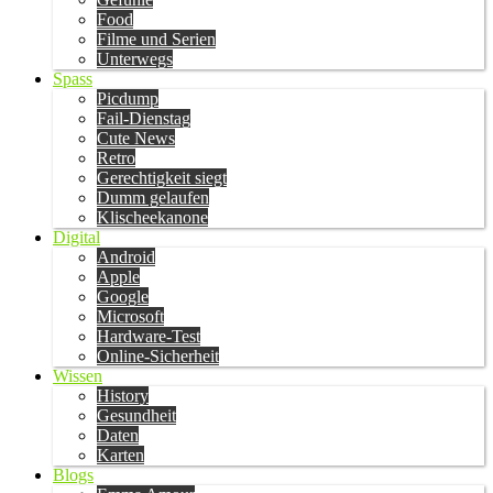
Food
Filme und Serien
Unterwegs
Spass
Picdump
Fail-Dienstag
Cute News
Retro
Gerechtigkeit siegt
Dumm gelaufen
Klischeekanone
Digital
Android
Apple
Google
Microsoft
Hardware-Test
Online-Sicherheit
Wissen
History
Gesundheit
Daten
Karten
Blogs