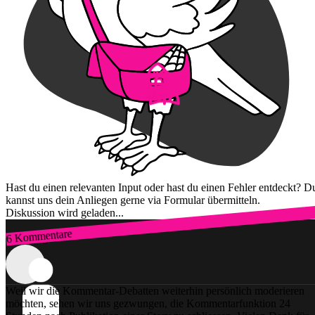
Hast du einen relevanten Input oder hast du einen Fehler entdeckt? D
kannst uns dein Anliegen gerne via Formular übermitteln.
Diskussion wird geladen...
6 Kommentare
Zum Login
Weil wir die Kommentar-Debatten weiterhin persönlich moderieren
möchten, sehen wir uns gezwungen, die Kommentarfunktion 24