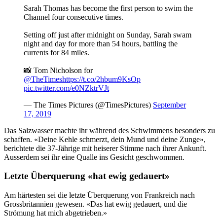
Sarah Thomas has become the first person to swim the
Channel four consecutive times.
Setting off just after midnight on Sunday, Sarah swam
night and day for more than 54 hours, battling the
currents for 84 miles.
📸 Tom Nicholson for
@TheTimes
https://t.co/2hbum9KsOp
pic.twitter.com/e0NZktrVJt
— The Times Pictures (@TimesPictures)
September
17, 2019
Das Salzwasser machte ihr während des Schwimmens besonders zu
schaffen. «Deine Kehle schmerzt, dein Mund und deine Zunge»,
berichtete die 37-Jährige mit heiserer Stimme nach ihrer Ankunft.
Ausserdem sei ihr eine Qualle ins Gesicht geschwommen.
Letzte Überquerung «hat ewig gedauert»
Am härtesten sei die letzte Überquerung von Frankreich nach
Grossbritannien gewesen. «Das hat ewig gedauert, und die
Strömung hat mich abgetrieben.»