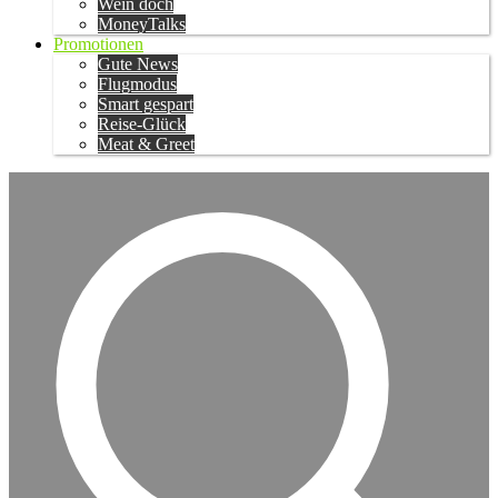
Wein doch
MoneyTalks
Promotionen
Gute News
Flugmodus
Smart gespart
Reise-Glück
Meat & Greet