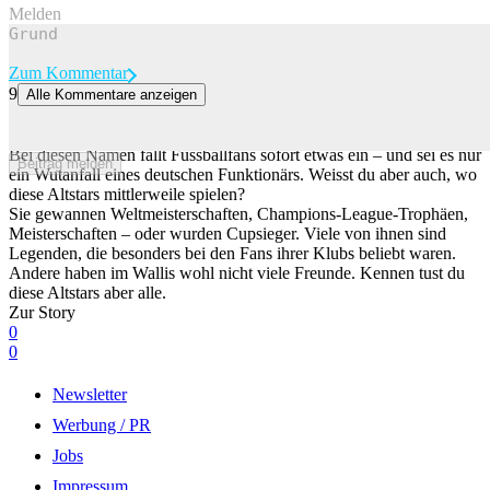
Melden
Zum Kommentar
9
Alle Kommentare anzeigen
Sie gewannen zahlreiche Titel – aber weisst du, wo diese Altstars
heute spielen?
Bei diesen Namen fällt Fussballfans sofort etwas ein – und sei es nur
Beitrag melden
ein Wutanfall eines deutschen Funktionärs. Weisst du aber auch, wo
diese Altstars mittlerweile spielen?
Sie gewannen Weltmeisterschaften, Champions-League-Trophäen,
Meisterschaften – oder wurden Cupsieger. Viele von ihnen sind
Legenden, die besonders bei den Fans ihrer Klubs beliebt waren.
Andere haben im Wallis wohl nicht viele Freunde. Kennen tust du
diese Altstars aber alle.
Zur Story
0
0
Newsletter
Werbung / PR
Jobs
Impressum