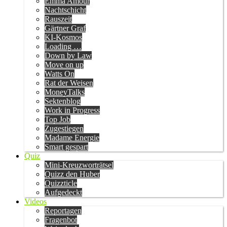
Emma Amour
Nachtschicht
Rauszeit
Gärtner Graf
KI-Kosmos
Loading …
Down by Law
Move on up
Watts On
Rat der Weisen
MoneyTalks
Sektenblog
Work in Progress
Top Job
Zugestiegen
Madame Energie
Smart gespart
Quiz
Mini-Kreuzworträtsel
Quizz den Huber
Quizzticle
Aufgedeckt
Videos
Reportagen
Fragenbot