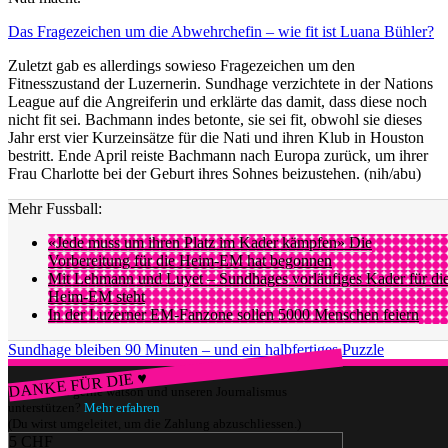
Das Fragezeichen um die Abwehrchefin – wie fit ist Luana Bühler?
Zuletzt gab es allerdings sowieso Fragezeichen um den
Fitnesszustand der Luzernerin. Sundhage verzichtete in der Nations
League auf die Angreiferin und erklärte das damit, dass diese noch
nicht fit sei. Bachmann indes betonte, sie sei fit, obwohl sie dieses
Jahr erst vier Kurzeinsätze für die Nati und ihren Klub in Houston
bestritt. Ende April reiste Bachmann nach Europa zurück, um ihrer
Frau Charlotte bei der Geburt ihres Sohnes beizustehen. (nih/abu)
Mehr Fussball:
«Jede muss um ihren Platz im Kader kämpfen» Die
Vorbereitung für die Heim-EM hat begonnen
Mit Lehmann und Luyet – Sundhages vorläufiges Kader für di
Heim-EM steht
In der Luzerner EM-Fanzone sollen 5000 Menschen feiern
Sundhage bleiben 90 Minuten – und ein halbfertiges Puzzle
DANKE FÜR DIE ♥
Würdest du gerne watson und unseren Journalismus
unterstützen?
Mehr erfahren
(Du wirst umgeleitet, um die Zahlung abzuschliessen.)
5 CHF