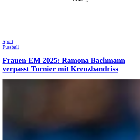
Sport
Fussball
Frauen-EM 2025: Ramona Bachmann
verpasst Turnier mit Kreuzbandriss