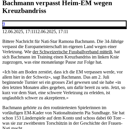
Bachmann verpasst Heim-EM wegen
Kreuzbandriss
9
12.06.2025, 17:11
12.06.2025, 17:11
Bittere Nachricht für Nati-Star Ramona Bachmann. Die 34-Jährige
verpasst die Europameisterschaft im eigenen Land wegen einer
Verletzung. Wie
der Schweizerische Fussballverband mitteilt
, hat
sich Bachmann im Training einen Kreuzbandriss im linken Knie
zugezogen, was eine monatelange Pause zur Folge hat.
«Ich bin am Boden zerstört, dass ich die EM verpassen werde, vor
allem hier in der Schweiz», sagt Bachmann. Das am 2. Juli
beginnende Turnier sei ein grosses Ziel gewesen und sie habe «in
den letzten Monaten alles gegeben, um dafür bereit zu sein. Jetzt, so
kurz vor dem Start, eine schwere Verletzung zu erleiden, ist
unglaublich schwer zu akzeptieren.»
Bachmann gehörte zu den routiniertesten Spielerinnen im
vorläufigen EM-Kader von Nationaltrainerin Pia Sundhage. Sie hat
schon 153 Länderspiele auf dem Konto und schoss dabei 60 Tore –
was sie zur zweitbesten Torschützin in der Geschichte der Frauen-
Nati macht.