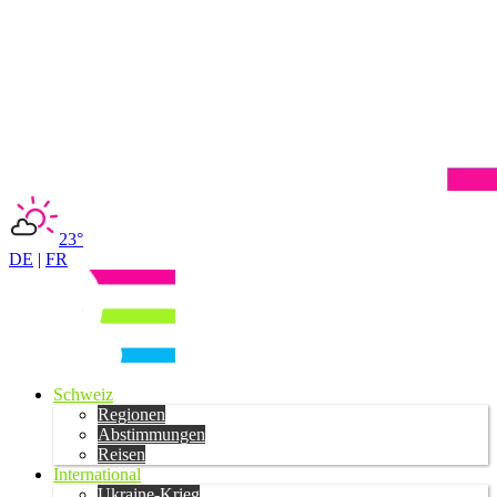
23°
DE
|
FR
Schweiz
Regionen
Abstimmungen
Reisen
International
Ukraine-Krieg