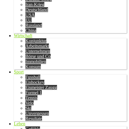
Iran-Krieg
Deutschland
USA
EU
Russland
China
Wirtschaft
Konjunktur
Arbeitsmarkt
Unternehmen
Börse und Co
Immobilien
Konsum
Sport
Fussball
Eishockey
Eismeister Zaugg
Formel 1
Tennis
Velo
Ski
Unvergessen
Resultate
Leben
Gefühle