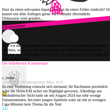
Hast du einen relevanten Input oder hast du einen Fehler entdeckt? D
kannst uns dein Anliegen gerne via Formular übermitteln.
Diskussion wird geladen...
9 Kommentare
Zum Login
Weil wir die Kommentar-Debatten weiterhin persönlich moderieren
möchten, sehen wir uns gezwungen, die Kommentarfunktion 24
Stunden nach Publikation einer Story zu schliessen. Vielen Dank für
dein Verständnis!
Die beliebtesten Kommentare
c_meier
12.06.2025 10:34
registriert März 2015
So eine Verletzung wünscht sich niemand, für Bachmann persönlich
wäre die Heim-EM sicher ein Highlight gewesen. Allerdings aus
fussballerischer Sicht hatte sie seit August 2024 nur sehr wenige
Einsatzminuten, bei einer jungen Spielerin wäre sie mit so wenigen
Liga-Minuten kein Thema für die Nati
24
5