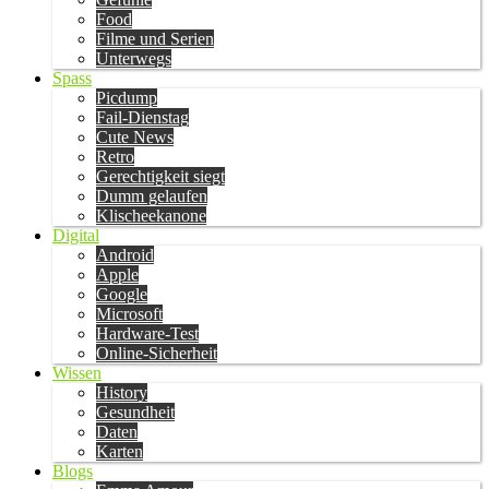
Food
Filme und Serien
Unterwegs
Spass
Picdump
Fail-Dienstag
Cute News
Retro
Gerechtigkeit siegt
Dumm gelaufen
Klischeekanone
Digital
Android
Apple
Google
Microsoft
Hardware-Test
Online-Sicherheit
Wissen
History
Gesundheit
Daten
Karten
Blogs