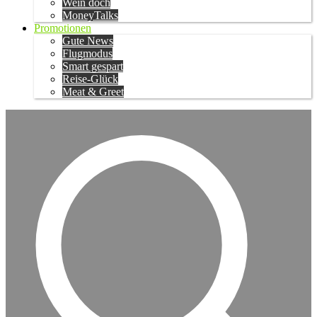
Wein doch
MoneyTalks
Promotionen
Gute News
Flugmodus
Smart gespart
Reise-Glück
Meat & Greet