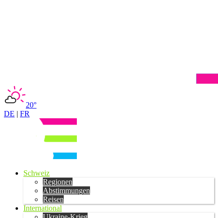
20°
DE
|
FR
Schweiz
Regionen
Abstimmungen
Reisen
International
Ukraine-Krieg