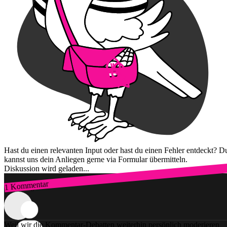
Hast du einen relevanten Input oder hast du einen Fehler entdeckt? D
kannst uns dein Anliegen gerne via Formular übermitteln.
Diskussion wird geladen...
1 Kommentar
Zum Login
Weil wir die Kommentar-Debatten weiterhin persönlich moderieren