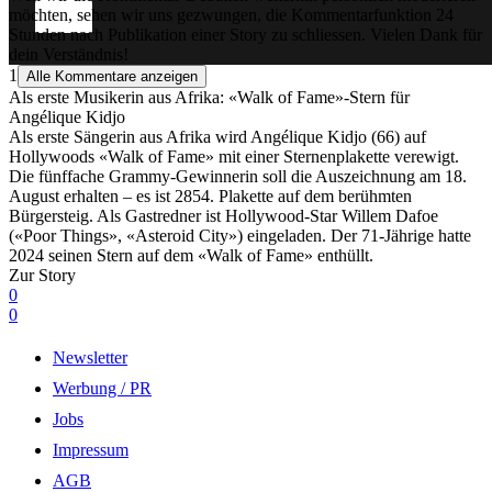
möchten, sehen wir uns gezwungen, die Kommentarfunktion 24
Stunden nach Publikation einer Story zu schliessen. Vielen Dank für
dein Verständnis!
1
Alle Kommentare anzeigen
Als erste Musikerin aus Afrika: «Walk of Fame»-Stern für
Angélique Kidjo
Als erste Sängerin aus Afrika wird Angélique Kidjo (66) auf
Hollywoods «Walk of Fame» mit einer Sternenplakette verewigt.
Die fünffache Grammy-Gewinnerin soll die Auszeichnung am 18.
August erhalten – es ist 2854. Plakette auf dem berühmten
Bürgersteig. Als Gastredner ist Hollywood-Star Willem Dafoe
(«Poor Things», «Asteroid City») eingeladen. Der 71-Jährige hatte
2024 seinen Stern auf dem «Walk of Fame» enthüllt.
Zur Story
0
0
Newsletter
Werbung / PR
Jobs
Impressum
AGB