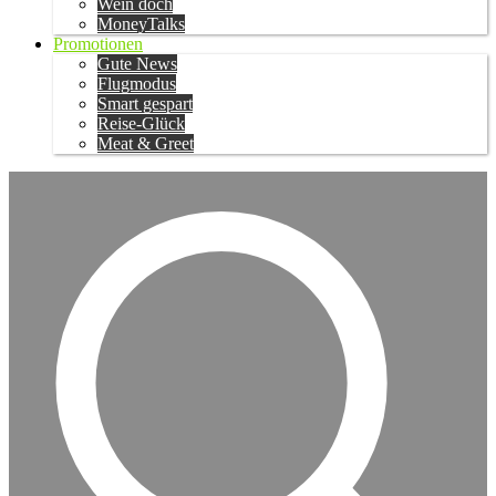
Wein doch
MoneyTalks
Promotionen
Gute News
Flugmodus
Smart gespart
Reise-Glück
Meat & Greet