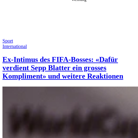
Sport
International
Ex-Intimus des FIFA-Bosses: «Dafür
verdient Sepp Blatter ein grosses
Kompliment» und weitere Reaktionen