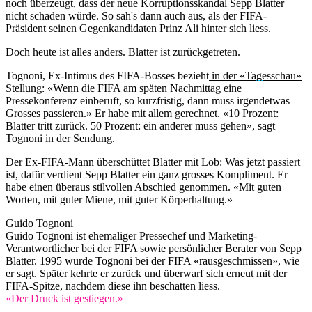
noch überzeugt, dass der neue Korruptionsskandal Sepp Blatter
nicht schaden würde. So sah's dann auch aus, als der FIFA-
Präsident seinen Gegenkandidaten Prinz Ali hinter sich liess.
Doch heute ist alles anders. Blatter ist zurückgetreten.
Tognoni, Ex-Intimus des FIFA-Bosses bezieht
in der «Tagesschau»
Stellung: «Wenn die FIFA am späten Nachmittag eine
Pressekonferenz einberuft, so kurzfristig, dann muss irgendetwas
Grosses passieren.» Er habe mit allem gerechnet. «10 Prozent:
Blatter tritt zurück. 50 Prozent: ein anderer muss gehen», sagt
Tognoni in der Sendung.
Der Ex-FIFA-Mann überschüttet Blatter mit Lob: Was jetzt passiert
ist, dafür verdient Sepp Blatter ein ganz grosses Kompliment. Er
habe einen überaus stilvollen Abschied genommen. «Mit guten
Worten, mit guter Miene, mit guter Körperhaltung.»
Guido Tognoni
Guido Tognoni ist ehemaliger Pressechef und Marketing-
Verantwortlicher bei der FIFA sowie persönlicher Berater von Sepp
Blatter. 1995 wurde Tognoni bei der FIFA «rausgeschmissen», wie
er sagt. Später kehrte er zurück und überwarf sich erneut mit der
FIFA-Spitze, nachdem diese ihn beschatten liess.
«Der Druck ist gestiegen.»