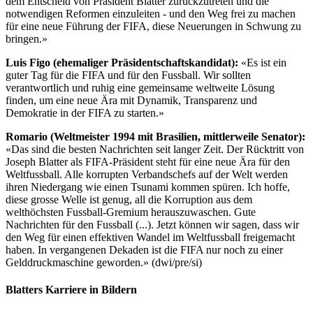
dem Entscheid von Präsident Blatter zurückzutreten und die
notwendigen Reformen einzuleiten - und den Weg frei zu machen
für eine neue Führung der FIFA, diese Neuerungen in Schwung zu
bringen.»
Luis Figo (ehemaliger Präsidentschaftskandidat):
«Es ist ein
guter Tag für die FIFA und für den Fussball. Wir sollten
verantwortlich und ruhig eine gemeinsame weltweite Lösung
finden, um eine neue Ära mit Dynamik, Transparenz und
Demokratie in der FIFA zu starten.»
Romario (Weltmeister 1994 mit Brasilien, mittlerweile Senator):
«Das sind die besten Nachrichten seit langer Zeit. Der Rücktritt von
Joseph Blatter als FIFA-Präsident steht für eine neue Ära für den
Weltfussball. Alle korrupten Verbandschefs auf der Welt werden
ihren Niedergang wie einen Tsunami kommen spüren. Ich hoffe,
diese grosse Welle ist genug, all die Korruption aus dem
welthöchsten Fussball-Gremium herauszuwaschen. Gute
Nachrichten für den Fussball (...). Jetzt können wir sagen, dass wir
den Weg für einen effektiven Wandel im Weltfussball freigemacht
haben. In vergangenen Dekaden ist die FIFA nur noch zu einer
Gelddruckmaschine geworden.» (dwi/pre/si)
Blatters Karriere in Bildern