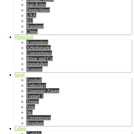
Iran-Krieg
Deutschland
USA
EU
Russland
China
Wirtschaft
Konjunktur
Arbeitsmarkt
Unternehmen
Börse und Co
Immobilien
Konsum
Sport
Fussball
Eishockey
Eismeister Zaugg
Formel 1
Tennis
Velo
Ski
Unvergessen
Resultate
Leben
Gefühle