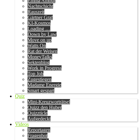
Emma Amour
Nachtschicht
Rauszeit
Gärtner Graf
KI-Kosmos
Loading …
Down by Law
Move on up
Watts On
Rat der Weisen
MoneyTalks
Sektenblog
Work in Progress
Top Job
Zugestiegen
Madame Energie
Smart gespart
Quiz
Mini-Kreuzworträtsel
Quizz den Huber
Quizzticle
Aufgedeckt
Videos
Reportagen
Fragenbot