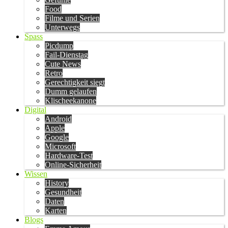
Food
Filme und Serien
Unterwegs
Spass
Picdump
Fail-Dienstag
Cute News
Retro
Gerechtigkeit siegt
Dumm gelaufen
Klischeekanone
Digital
Android
Apple
Google
Microsoft
Hardware-Test
Online-Sicherheit
Wissen
History
Gesundheit
Daten
Karten
Blogs