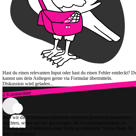
Hast du einen relevanten Input oder hast du einen Fehler entdeckt? D
kannst uns dein Anliegen gerne via Formular übermitteln.
Diskussion wird geladen...
0 Kommentare
Zum Login
Weil wir die Kommentar-Debatten weiterhin persönlich moderieren
möchten, sehen wir uns gezwungen, die Kommentarfunktion 24
Stunden nach Publikation einer Story zu schliessen. Vielen Dank für
dein Verständnis!