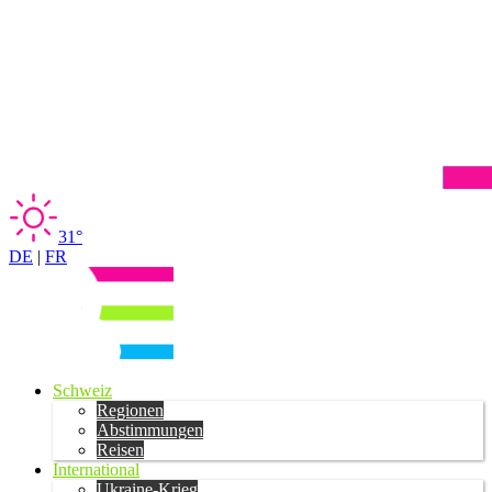
31°
DE
|
FR
Schweiz
Regionen
Abstimmungen
Reisen
International
Ukraine-Krieg