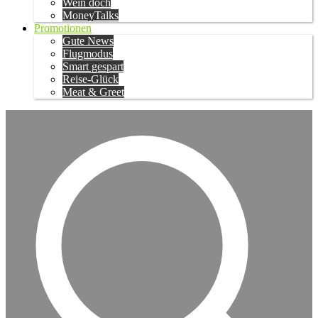
Wein doch
MoneyTalks
Promotionen
Gute News
Flugmodus
Smart gespart
Reise-Glück
Meat & Greet