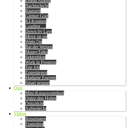
Emma Amour
Nachtschicht
Rauszeit
Gärtner Graf
KI-Kosmos
Loading …
Down by Law
Move on up
Watts On
Rat der Weisen
MoneyTalks
Sektenblog
Work in Progress
Top Job
Zugestiegen
Madame Energie
Smart gespart
Quiz
Mini-Kreuzworträtsel
Quizz den Huber
Quizzticle
Aufgedeckt
Videos
Reportagen
Fragenbot