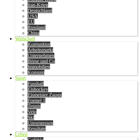
Iran-Krieg
Deutschland
USA
EU
Russland
China
Wirtschaft
Konjunktur
Arbeitsmarkt
Unternehmen
Börse und Co
Immobilien
Konsum
Sport
Fussball
Eishockey
Eismeister Zaugg
Formel 1
Tennis
Velo
Ski
Unvergessen
Resultate
Leben
Gefühle