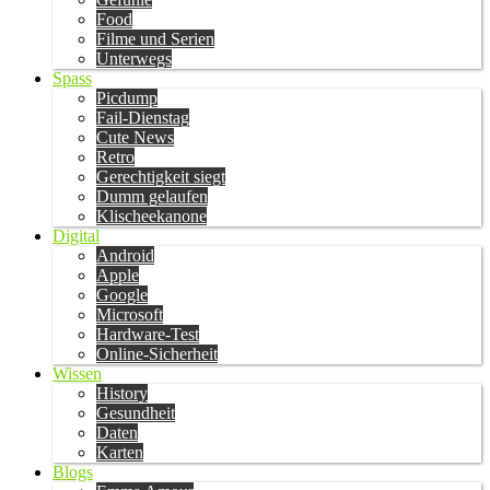
Food
Filme und Serien
Unterwegs
Spass
Picdump
Fail-Dienstag
Cute News
Retro
Gerechtigkeit siegt
Dumm gelaufen
Klischeekanone
Digital
Android
Apple
Google
Microsoft
Hardware-Test
Online-Sicherheit
Wissen
History
Gesundheit
Daten
Karten
Blogs