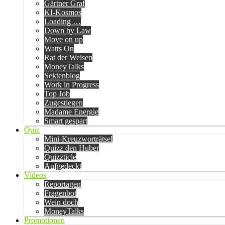
Gärtner Graf
KI-Kosmos
Loading …
Down by Law
Move on up
Watts On
Rat der Weisen
MoneyTalks
Sektenblog
Work in Progress
Top Job
Zugestiegen
Madame Energie
Smart gespart
Quiz
Mini-Kreuzworträtsel
Quizz den Huber
Quizzticle
Aufgedeckt
Videos
Reportagen
Fragenbot
Wein doch
MoneyTalks
Promotionen