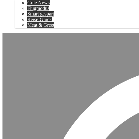
Gute News
Flugmodus
Smart gespart
Reise-Glück
Meat & Greet