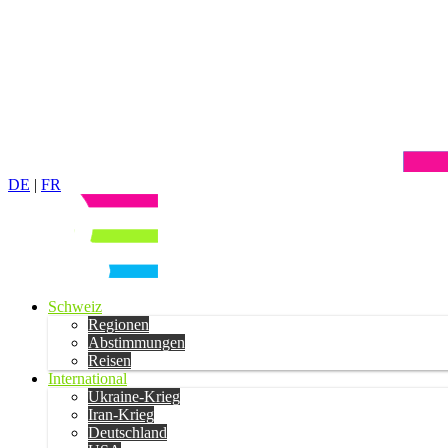
DE
|
FR
Schweiz
Regionen
Abstimmungen
Reisen
International
Ukraine-Krieg
Iran-Krieg
Deutschland