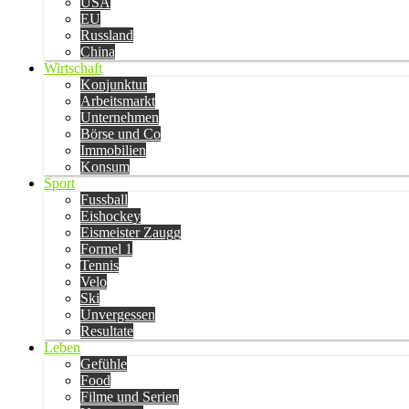
USA
EU
Russland
China
Wirtschaft
Konjunktur
Arbeitsmarkt
Unternehmen
Börse und Co
Immobilien
Konsum
Sport
Fussball
Eishockey
Eismeister Zaugg
Formel 1
Tennis
Velo
Ski
Unvergessen
Resultate
Leben
Gefühle
Food
Filme und Serien