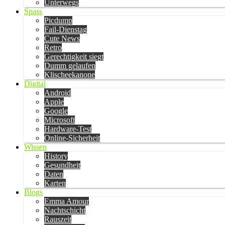
Unterwegs
Spass
Picdump
Fail-Dienstag
Cute News
Retro
Gerechtigkeit siegt
Dumm gelaufen
Klischeekanone
Digital
Android
Apple
Google
Microsoft
Hardware-Test
Online-Sicherheit
Wissen
History
Gesundheit
Daten
Karten
Blogs
Emma Amour
Nachtschicht
Rauszeit