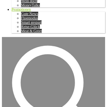
Wein doch
MoneyTalks
Promotionen
Gute News
Flugmodus
Smart gespart
Reise-Glück
Meat & Greet