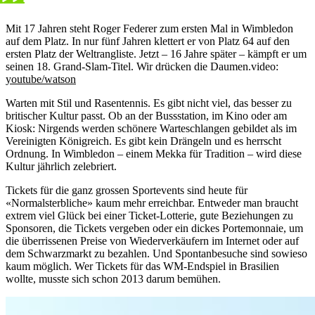
Mit 17 Jahren steht Roger Federer zum ersten Mal in Wimbledon
auf dem Platz. In nur fünf Jahren klettert er von Platz 64 auf den
ersten Platz der Weltrangliste. Jetzt – 16 Jahre später – kämpft er um
seinen 18. Grand-Slam-Titel. Wir drücken die Daumen.
video:
youtube/watson
Warten mit Stil und Rasentennis. Es gibt nicht viel, das besser zu
britischer Kultur passt. Ob an der Bussstation, im Kino oder am
Kiosk: Nirgends werden schönere Warteschlangen gebildet als im
Vereinigten Königreich. Es gibt kein Drängeln und es herrscht
Ordnung. In Wimbledon – einem Mekka für Tradition – wird diese
Kultur jährlich zelebriert.
Tickets für die ganz grossen Sportevents sind heute für
«Normalsterbliche» kaum mehr erreichbar. Entweder man braucht
extrem viel Glück bei einer Ticket-Lotterie, gute Beziehungen zu
Sponsoren, die Tickets vergeben oder ein dickes Portemonnaie, um
die überrissenen Preise von Wiederverkäufern im Internet oder auf
dem Schwarzmarkt zu bezahlen. Und Spontanbesuche sind sowieso
kaum möglich. Wer Tickets für das WM-Endspiel in Brasilien
wollte, musste sich schon 2013 darum bemühen.