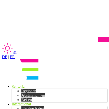
31°
DE
|
FR
Schweiz
Regionen
Abstimmungen
Reisen
International
Ukraine-Krieg