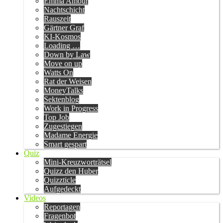
Emma Amour
Nachtschicht
Rauszeit
Gärtner Graf
KI-Kosmos
Loading …
Down by Law
Move on up
Watts On
Rat der Weisen
MoneyTalks
Sektenblog
Work in Progress
Top Job
Zugestiegen
Madame Energie
Smart gespart
Quiz
Mini-Kreuzworträtsel
Quizz den Huber
Quizzticle
Aufgedeckt
Videos
Reportagen
Fragenbot