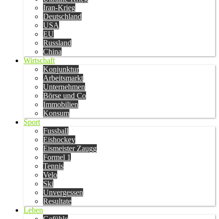
Iran-Krieg
Deutschland
USA
EU
Russland
China
Wirtschaft
Konjunktur
Arbeitsmarkt
Unternehmen
Börse und Co
Immobilien
Konsum
Sport
Fussball
Eishockey
Eismeister Zaugg
Formel 1
Tennis
Velo
Ski
Unvergessen
Resultate
Leben
Gefühle