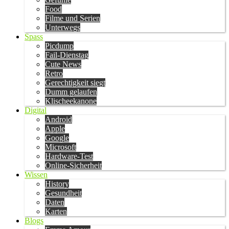
Food
Filme und Serien
Unterwegs
Spass
Picdump
Fail-Dienstag
Cute News
Retro
Gerechtigkeit siegt
Dumm gelaufen
Klischeekanone
Digital
Android
Apple
Google
Microsoft
Hardware-Test
Online-Sicherheit
Wissen
History
Gesundheit
Daten
Karten
Blogs